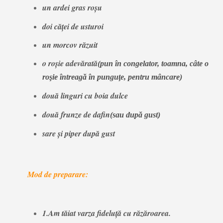
un ardei gras roşu
doi căţei de usturoi
un morcov răzuit
o roşie adevărată
(pun în congelator, toamna, câte o
roşie întreagă în punguţe, pentru mâncare)
două linguri cu boia dulce
două frunze de dafin
(sau după gust)
sare şi piper după gust
Mod de preparare:
1.Am tăiat varza fideluţă cu răzăroarea.