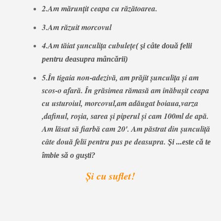
2.Am mărunţit ceapa cu răzătoarea
.
3.Am răzuit mo
rcovul
4.Am tăiat şunculiţa cubuleţe
( şi câte două felii
pentru deasupra mâncării)
5.În tigaia non-adezivă, am prăjit şunculiţa şi am
scos-o afară. În grăsimea rămasă am înăbuşit ceapa
cu usturoiul, morcovul,am adăugat boiaua,varza
,dafinul, roşia, sarea şi piperul şi cam 100ml de apă
.
Am lăsat să fiarbă cam 20'. Am păstrat din şunculiţă
câte două felii pentru pus pe deasupra.
Şi ...este că te
îmbie să o guşti?
Şi cu suflet!