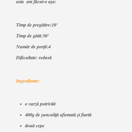
asta am făcut-o
aşa:
Timp de pregătire:10'
Timp de gătit:30'
Număr de porţii:4
Dificultate: redusă
Ingrediente:
o varză potrivită
400g de şunculiţă afumată
şi fiartă
două cepe