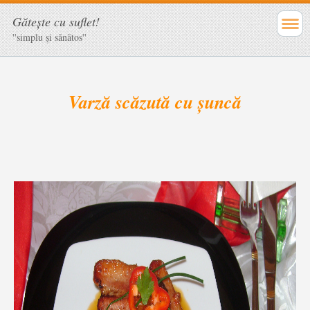
Găteşte cu suflet!
''simplu şi sănătos''
Varză scăzută cu şuncă