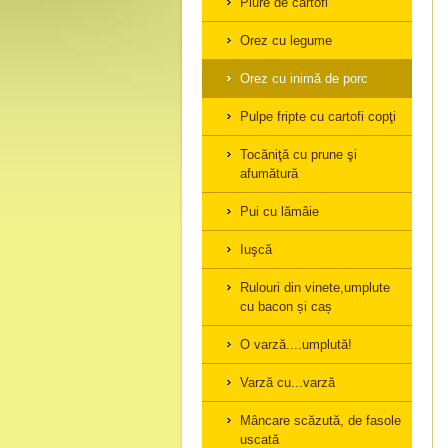
Piure de cartofi
Orez cu legume
Orez cu inimă de porc
Pulpe fripte cu cartofi copţi
Tocăniţă cu prune şi
afumătură
Pui cu lămâie
Iuşcă
Rulouri din vinete,umplute
cu bacon și caș
O varză....umplută!
Varză cu...varză
Mâncare scăzută, de fasole
uscată