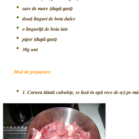
sare de mare
(după gust)
două linguri de boia dulce
o linguriţă de boia iute
piper
(după gust)
30g unt
Mod de preparare:
1. Carnea tăiată cubulețe, se lasă în apă rece de azi pe mâ