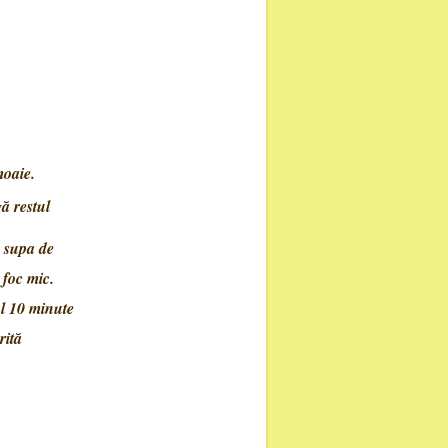
moaie.
ă restul
u supa de
 foc mic.
ul 10 minute
rită