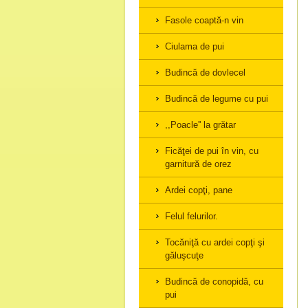
Fasole coaptă-n vin
Ciulama de pui
Budincă de dovlecel
Budincă de legume cu pui
,,Poacle'' la grătar
Ficăţei de pui în vin, cu
garnitură de orez
Ardei copţi, pane
Felul felurilor.
Tocăniţă cu ardei copţi şi
găluşcuţe
Budincă de conopidă, cu
pui