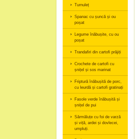
Turnuleț
Spanac cu șuncă și ou
poșat
Legume înăbușite, cu ou
poșat
Trandafiri din cartofi prăjiți
Crochete de cartofi cu
șnițel și sos marinat
Friptură înăbușită de porc,
cu leurdă și cartofi gratinați
Fasole verde înăbușită și
șnițel de pui
Sărmăluțe cu foi de varză
și viță, ardei și dovlecei,
umpluți.