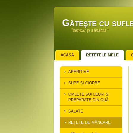
Găteşte cu sufle
''simplu şi sănătos''
ACASĂ
REȚETELE MELE
APERITIVE
SUPE ȘI CIORBE
OMLETE,SUFLEURI ȘI
PREPARATE DIN OUĂ
SALATE
REȚETE DE MÂNCARE