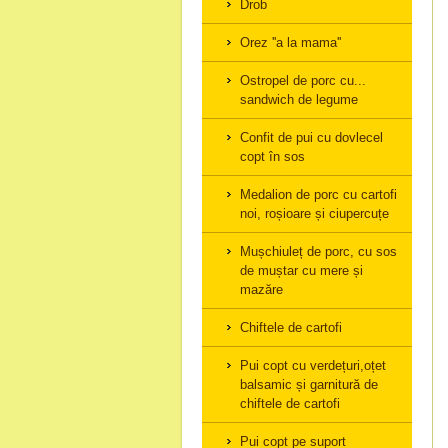
Drob
Orez ''a la mama''
Ostropel de porc cu...
sandwich de legume
Confit de pui cu dovlecel
copt în sos
Medalion de porc cu cartofi
noi, roșioare și ciupercuțe
Mușchiuleț de porc, cu sos
de muștar cu mere și
mazăre
Chiftele de cartofi
Pui copt cu verdețuri,oțet
balsamic și garnitură de
chiftele de cartofi
Pui copt pe suport