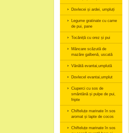
Dovlecei și ardei, umpluți
Legume gratinate cu carne
de pui, pane
Tocăniță cu orez și pui
Mâncare scăzută de
mazăre galbenă, uscată
Vânătă evantai,umplută
Dovlecel evantai,umplut
Ciuperci cu sos de
smântână și pulpe de pui,
fripte
Chifteluțe marinate în sos
aromat și lapte de cocos
Chifteluțe marinate în sos