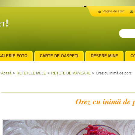
Pagina de start
t!
GALERIE FOTO
CARTE DE OASPEŢI
DESPRE MINE
C
Acasă
>
REȚETELE MELE
>
REȚETE DE MÂNCARE
>
Orez cu inimă de porc
Orez cu inimă de 