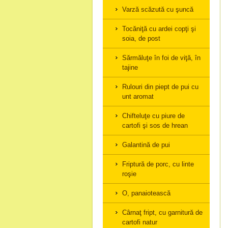
Varză scăzută cu şuncă
Tocăniţă cu ardei copţi şi
soia, de post
Sărmăluţe în foi de viţă, în
tajine
Rulouri din piept de pui cu
unt aromat
Chifteluţe cu piure de
cartofi şi sos de hrean
Galantină de pui
Friptură de porc, cu linte
roşie
O, panaiotească
Cârnaţ fript, cu garnitură de
cartofi natur