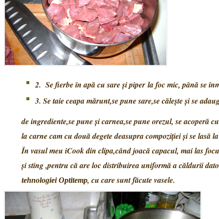
2. Se fierbe în apă cu sare şi piper la foc mic, până se în
3. Se taie ceapa mărunt,se pune sare,se căleşte şi se adaug
de ingrediente,se pune şi carnea,se pune orezul, se acoperă c
la carne cam cu două degete deasupra compoziţiei şi se lasă la
În vasul meu iCook din clipa,când joacă capacul, mai las foc
şi sting ,pentru că are loc distribuirea uniformă a căldurii dato
, cu care sunt făcute vasele.
tehnologiei Optitemp