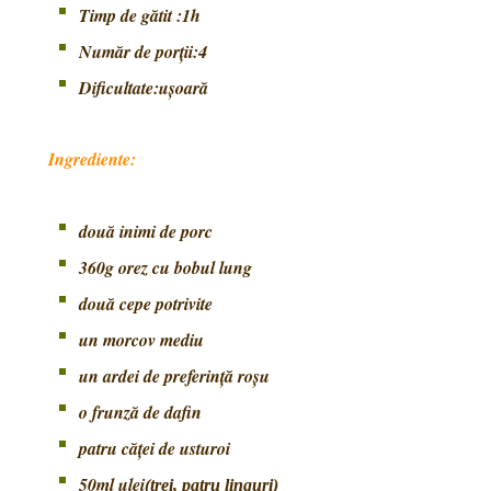
Timp de gătit :1h
Număr de porţii:4
Dificultate:uşoară
Ingrediente:
două inimi de porc
360g orez cu bobul lung
două cepe potrivite
un morcov mediu
un ardei de preferinţă roşu
o frunză de dafin
patru căţei de usturoi
50ml ulei
(trei, patru linguri)