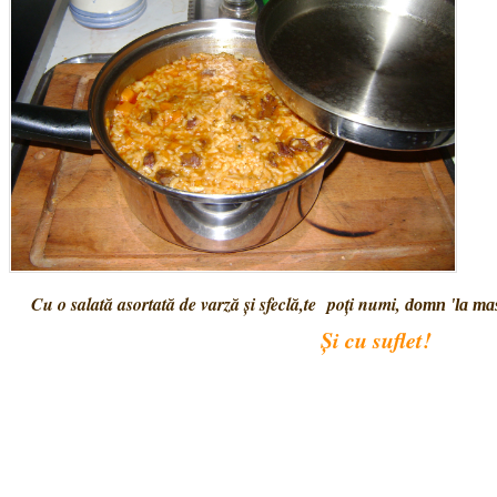
Cu o salată asortată de varză şi sfeclă,te poţi numi,
domn 'la
Şi cu suflet