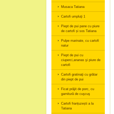
Musaca Tatiana
Cartofi umpluţi 1
Piept de pui pane cu piure
de cartofi și sos Tatiana
Pulpe marinate, cu cartofi
natur
Piept de pui cu
ciuperci,ananas şi piure de
cartofi
Cartofi gratinaţi cu grătar
din piept de pui
Ficat prăjit de porc, cu
garnitură de cuşcuş
Cartofi franțuzești a la
Tatiana