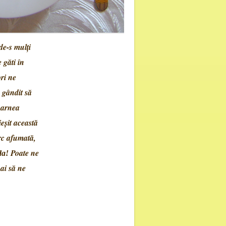
e-s mulţi
 găti în
ri ne
 gândit să
carnea
ieşit această
rc afumată,
Poate ne
nda!
hai să ne