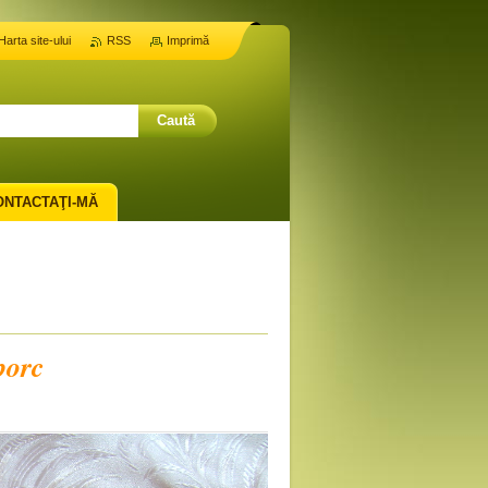
Harta site-ului
RSS
Imprimă
ONTACTAŢI-MĂ
porc