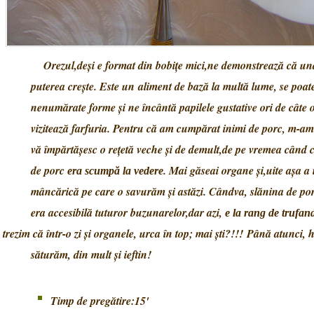
Orezul,deşi e format din bobiţe mici,ne demonstrează că und
puterea creşte. Este un aliment de bază la multă lume, se poate
nenumărate forme şi ne încântă papilele gustative ori de câte o
vizitează farfuria. Pentru că am cumpărat inimi de porc, m-am
vă împărtăşesc o reţetă veche şi de demult,de pe vremea când 
de porc
. Mai găseai organe şi,uite aşa a 
era scumpă la vedere
mâncărică pe care o savurăm şi astăzi. Cândva, slănina de po
era accesibilă tuturor buzunarelor,dar azi,
e la rang de trufa
trezim că într-o zi şi organele, urca în top; mai şti?!!! Până atunci, 
săturăm, din mult şi ieftin!
Timp de pregătire:15'