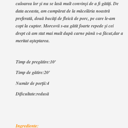
culoarea lor și nu se lasă mult convinși de a fi gătiți. De
data aceasta, am cumpărat de la măcelăria noastră
preferată, două bucăți de fleică de porc, pe care le-am
copt la cuptor. Morcovii s-au gătit foarte repede și cei
drept că am stat mai mult după carne până s-a făcut,dar a
meritat așteptarea.
Timp de pregătire:10'
Timp de gătire:20'
Număr de porții:4
Dificultate:redusă
Ingrediente: