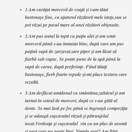
1.Am curățat morcovii de coajă și i-am tăiat
bastonașe fine, cu ajutorul răzătorii mele istețe,sau se
pot răzui pe pasul mare al unei răzători obișnuite.
2.Am pus untul la topit cu puțin ulei și am sotat
morcovii până s-au înmuiat bine, după care am pus
puțină supă de zarzavat,sare piper și am lăsat să
fiarbă sub capac. Se poate pune de la apă până la
supă de carne, după preferințe. Fiind tăiați
bastonașe, fierb foarte repede și-mi place textura care
rezultă.
3.Am desfăcut amidonul cu smântâna,zahărul și am
turnat în soteul de morcovi, după ce s-au gătit al
dente. Se mai lasă pe foc până se îngroașă compoziția
și se adaugă cașcavalul răzuit și pătrunjelul
tocat.Verdeața și cașcavalul vin cu un plus de aromă
și gust care nu poate lipsi. Simplu,așai? Am fript