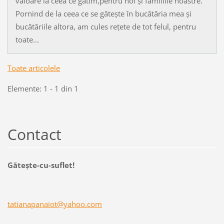
valoare la ceea ce gătim,pentru noi și familiile noastre.
Pornind de la ceea ce se gătește în bucătăria mea și
bucătăriile altora, am cules rețete de tot felul, pentru
toate...
Toate articolele
Elemente: 1 - 1 din 1
Contact
Găteşte-cu-suflet!
tatianap
anaiot@y
ahoo.com