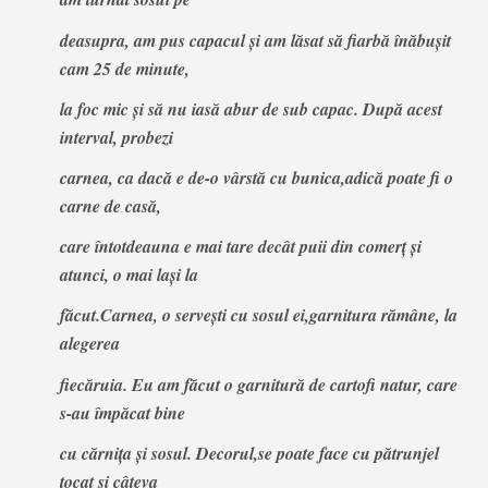
deasupra, am pus capacul şi am lăsat să fiarbă înăbuşit
cam 25 de minute,
la foc mic şi să nu iasă abur de sub capac. După acest
interval, probezi
carnea, ca dacă e de-o vârstă cu bunica,adică poate fi o
carne de casă,
care întotdeauna e mai tare decât puii din comerţ şi
atunci, o mai laşi la
făcut.Carnea, o serveşti cu sosul ei,garnitura rămâne, la
alegerea
fiecăruia. Eu am făcut o garnitură de cartofi natur, care
s-au împăcat bine
cu cărniţa şi sosul. Decorul,se poate face cu pătrunjel
tocat şi câteva