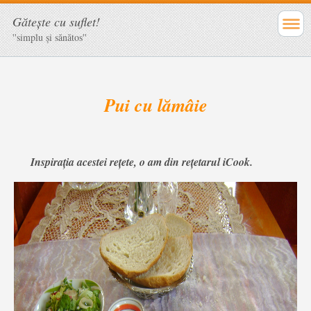
Găteşte cu suflet!
''simplu şi sănătos''
Pui cu lămâie
Inspiraţia acestei reţete, o am din reţetarul iCook
.