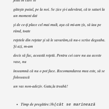
felul în care se
găteşte puiul, pe la noi. Se zice şi-i adevărat, că te saturi la
un moment dat
şi de ce-ţi place cel mai mult, aşa că mi-am zis, să iau pe
rând, toate
reţetele din reţetar şi să le savurăm,că nu-s scrise degeaba.
Şi azi, m-am
decis să fac, această reţetă. Pentru cei care nu au aceste
vase, nu
înseamnă că nu o pot face. Recomandarea mea este, să se
folosească
un vas non-adeziv. Gata,la treabă!
Timp de pregătire:3h
(cât se marinează