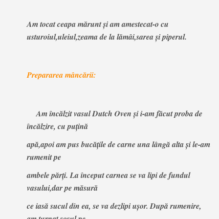
Am tocat ceapa mărunt şi am amestecat-o cu
usturoiul,uleiul,zeama de la lămâi,sarea şi piperul.
Prepararea mâncării:
Am încălzit vasul Dutch Oven şi i-am făcut proba de
încălzire, cu puţină
apă,apoi am pus bucăţile de carne una lângă alta şi le-am
rumenit pe
ambele părţi. La început carnea se va lipi de fundul
vasului,dar pe măsură
ce iasă sucul din ea, se va dezlipi uşor. După rumenire,
am turnat sosul pe