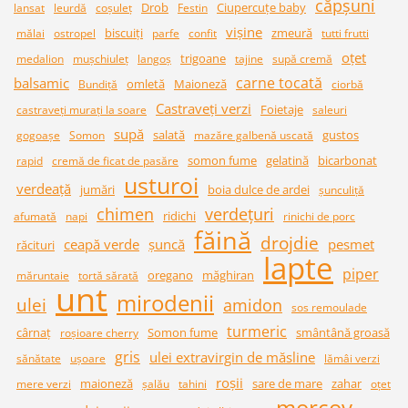
căpșuni
Drob
Ciupercuțe baby
lansat
leurdă
coșuleț
Festin
vișine
biscuiți
zmeură
mălai
ostropel
parfe
confit
tutti frutti
oțet
trigoane
medalion
mușchiuleț
langoș
tajine
supă cremă
carne tocată
balsamic
omletă
Maioneză
Bundiță
ciorbă
Castraveți verzi
Foietaje
castraveţi muraţi la soare
saleuri
supă
salată
gustos
gogoașe
Somon
mazăre galbenă uscată
somon fume
gelatină
bicarbonat
rapid
cremă de ficat de pasăre
usturoi
verdeață
jumări
boia dulce de ardei
şunculiţă
chimen
verdețuri
ridichi
afumată
napi
rinichi de porc
făină
drojdie
ceapă verde
șuncă
pesmet
răcituri
lapte
piper
oregano
măghiran
măruntaie
tortă sărată
unt
mirodenii
ulei
amidon
sos remoulade
turmeric
cârnaț
Somon fume
smântână groasă
roșioare cherry
gris
ulei extravirgin de măsline
sănătate
ușoare
lămâi verzi
roșii
maioneză
sare de mare
zahar
mere verzi
șalău
tahini
oțet
morcov