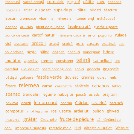
cornuleţe
clătite
chec
tochitură
varză creaţă
guguluf
cozonac
ecler
ou poşat
supă de pui
tăiţei
piroşti
tăscuţe
pogăcele
Sosuri
cremoase
vitamine
minerale
fitonutrienţi
mătăsoasă
ananas
fasole uscată
acrişor
piept de pui pane
gustări uşoare
cartofi natur
ruladă
şuncă de casă
mâncare uşoară
arici
pogonici
brocoli
porc
cuşcuş
gratinat
vită
avocado
uriaşă
scoică
sos
pește
pâine
brioșe
hollandaise
dospite
checuri
pandișpan
țelină
murături
aperitiv
cannelloni
cremos
consistent
unt
gogoșele
clarefiat
ulei de unt
paste conchglione
scoici
gnocchi
fasole verde
dovleac
cremeș
pătăști
gulioare
duiet
melci
telemea
cabanos
floare
carne
sărățele
caracatiță
tablou
spanac
trandafiri
legume înăbușite
prăjituri
pască
asiatic
lemon curd
Crăciun
savarină
pavlova
ocazii
boema
zacuscă
compoturi
roșii uscate
ardei iuți
bulion
ghiveci
mixt legume
grătar
fructe de pădure
Crochete
mucenici
să mănânci cu
știri
ochii
impresii și sugestii
rețetele mele
gătește cu suflet!
Website