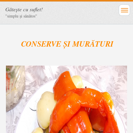
Găteşte cu suflet!
''simplu şi sănătos''
CONSERVE ȘI MURĂTURI