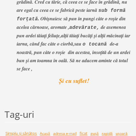
grădină. Cred cu tărie, că ceea ce se face în grădină, nu
are egal cu ceea ce se fabrică peste iarnă
sub formă
Obișnuiesc să pun în pungi câte o roșie din
.
forțată
acelea cărnoase, aromate ,
de asemenea
adevărate,
pun ardei tăiați feliuțe,alții tăiați bucăți și alții măcinați iar
iarna, când fac câte o ciorbă,sau
de-a
o tocană
noastră, pun câte o roșie din acestea, însoțită de un ardei
bun și am toamna în oală. Să ne aducem aminte că totul
se face ,
Și cu suflet!
Tag-uri
Simplu şi sănătos
ficat
Acasă
adresa e-mail
guşă
rapidă
uşoară