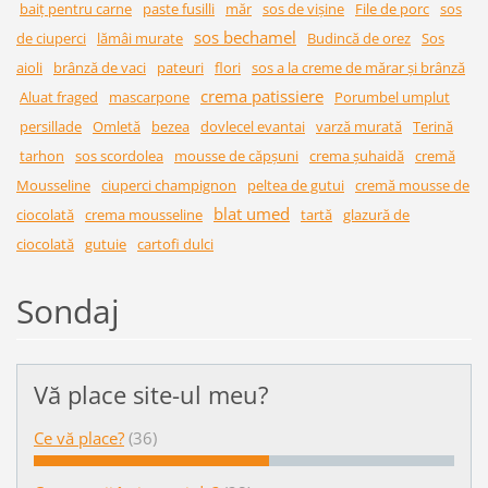
baiț pentru carne
paste fusilli
măr
sos de vișine
File de porc
sos
sos bechamel
de ciuperci
lămâi murate
Budincă de orez
Sos
aioli
brânză de vaci
pateuri
flori
sos a la creme de mărar și brânză
crema patissiere
Aluat fraged
mascarpone
Porumbel umplut
persillade
Omletă
bezea
dovlecel evantai
varză murată
Terină
tarhon
sos scordolea
mousse de căpșuni
crema șuhaidă
cremă
Mousseline
ciuperci champignon
peltea de gutui
cremă mousse de
blat umed
ciocolată
crema mousseline
tartă
glazură de
ciocolată
gutuie
cartofi dulci
Sondaj
Vă place site-ul meu?
Ce vă place?
(36)