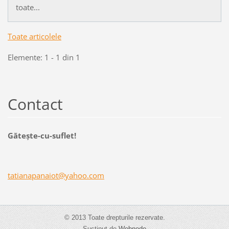
toate...
Toate articolele
Elemente: 1 - 1 din 1
Contact
Găteşte-cu-suflet!
tatianap
anaiot@y
ahoo.com
© 2013 Toate drepturile rezervate.
Susținut de
Webnode