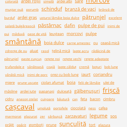
ardei roșii
sare
ardei albi
colorată
simplă
schinduf
branză de vaci
muștar ouă
porumb
brănză de
pătrunjel
ardei gras
burduf
usturoi lămâie boia dulce
excelent
păstârnac
dafin
pulpe de pui
salată bulgărească
inimi de
morcovi
pulpe
leuștean
pui
măduvă
oase de vită
smântână
boia dulce
ou
ceapă mică
carne amestec
aluat
țelină mică
zdrențe de ou
rasol
lapte acru
rădăcină de
pătrunjel
paste cușcuș
rețete noi
rețete vechi
rețete adaptate
trufandale e
sănătoasă
coajă
lapte călduț
cremă
boțuri
bob lung
iaurt
coriandru
orez cu bob lung
vânătă mică
inimi de porc
boia
miere
ciolan afumat
ulei de
prune uscate
felii de lămâie
frișcă
gălbenușuri
măsline
ardei iute
papanași
dulceață
cidru
feta
bacon
cimbru
anason stelat
cuișoare
băutură
caș
cașcaval
ciocolată
cafea
umplută
portofele
ness
legume
zarzavaturi
sos
marmorat
glazurat
zer
sărbușcă
șunculiță
prăjit
gomboți
prune
tort
opărit
glazura