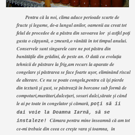
Pentru că la noi, clima aduce perioade scurte de
fructe și legume, de-a lungul anilor, oamenii au creat tot
felul de procedee de a păstra din savoarea lor și astfel poți
gusta o căpșună, o zmeură,o vânătă în tot timpul anului.
Conservele sunt singurele care ne pot păstra din
bunătățile din grădini, de peste an. O dată cu evoluția
tehnicii de păstrare la frig,am recurs la aparate de
congelare și păstrarea se face foarte ușor, eliminând riscul
de alterare. Ce nu se poate congela,pentru că își pierde
din textură și gust, se păstrează în borcane sub formă de
compoturi,murături,dulcețuri, sosuri dulci,sărate și când
le ai pe toate în congelator și cămară,
poți să îi
dai voie la Doamna Iarnă, să se
Cămara pentru mine înseamnă că am tot
instaleze!
ce-mi trebuie din ceea ce crește vara și toamna, în