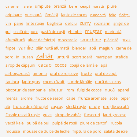
umplute
branză
piure
caramel
lalele
bere
ceapă murată
aripioare
nucșoară
lămâiță
lapte de cocos
rumenită
folie
ficăţei
curry
vin
pane
linte roșie
baghetă
deliciu
rozmarin
șnițel de
muștar
pui
ceafă de porc
pastă de roșii
ghimbir
marinată
smochine
praz
afumătură
aluat de foietaj
mozzarella
plăcintă
vanilie
fripte
slăninuță afumată
blender
apă
magiun
carne de
zahăr
porc
in
susan
untură
scorțișoară
marțipan
stafide
cacao
cocos
sirop de căpșuni
coajă de lămâie
apă
carbogazoasă
amoniu
praf de roșcove
fructe
praf de copt
tapioca
lapte gras
cocos răzuit
suc de lămâie
nucă de cocos
nucă
pișcoturi de șampanie
albușuri
rom
fulgi de cocos
aparel
mentă
arome
fructe de sezon
caise
frunze aromate
sote
piper
alb
frunze de pătrunjel
cușcuș
sfeclă roșie
pituțe
drojdie uscată
Fasole uscată roșie
guiaș
sirop de zahăr
fursecuri
iaurt grecesc
varză kale
pulpă de pui
pulpă de roșii
piure de cartofi
rucola
mousse
mousse de dulce de leche
friptură de porc
salată de icre