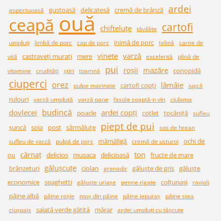
ardei
gustoasă
delicatesă
cremă de brânză
aspectuoasă
ouă
ceapă
cartofi
chifteluţe
tăvălite
inimă de porc
umpluţi
limbă de porc
cap de porc
ţelină
carne de
vinete
varză
castraveţi muraţi
mere
vită
excelentă
plină de
pui
roşii
mazăre
conopidă
vitamine
crudităţi
ştiri
toamnă
ciuperci
orez
lămâie
cartofi copţi
pulpe marinate
iuşcă
rulouri
varză umplută
varză pane
fasole coaptă-n vin
ciulama
budincă
dovlecei
ardei copţi
poacle
cotlet
tocăniţă
sufleu
piept de pui
şuncă
soia
post
sărmăluţe
sos de hrean
mămăligă
ochi de
sufleu de varză
pulpă de porc
cremă de usturoi
cârnaţ
ton
ou
delicios
musaca
delicioasă
fructe de mare
găluşcuţe
brânzeturi
ciolan
găluşte de gris
găluşte
grenadir
economice
spaghetti
colţunaşi
găluşte uriaşe
penne rigate
ravioli
pâine albă
pâine roşie
moş din pâine
pâine iepuraş
pâine stea
salată verde gătită
mărar
ciuşpais
ardei umpluţi cu tăşcuţe