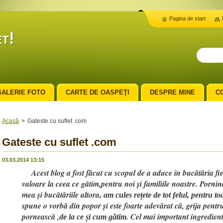
Pagina de start
t!
GALERIE FOTO
CARTE DE OASPEŢI
DESPRE MINE
C
Acasă
>
Gateste cu suflet .com
Gateste cu suflet .com
03.03.2014 13:15
Acest blog a fost făcut cu scopul de a aduce în bucătăria fiec
valoare la ceea ce gătim,pentru noi și familiile noastre. Pornin
mea și bucătăriile altora
, am cules rețete de tot felul, pentru
spune o vorbă din popor și este foarte adevărat că, grija pentr
pornească ,
. Cel mai important ingredient 
de la ce și cum gătim