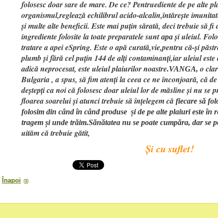
folosesc doar sare de mare. De ce? Pentruediente de pe alte pla
organismul,reglează echilibrul acido-alcalin,întărește imunitate
și multe alte beneficii. Este mai puțin sărată, deci trebuie să fi 
ingrediente folosite la toate preparatele sunt
și uleiul. Fol
apa
tratare a apei eSpring. Este o apă curată,vie,pentru că-și păstre
plumb și fără cel puțin 144 de alți contaminanți,iar uleiul este 
adică neprocesat, este uleiul plaiurilor noastre
o cla
.VANGA,
Bulgaria , a spus, să fim atenți la ceea ce ne înconjoară, că d
deștepți ca noi că folosesc doar uleiul lor de măsline și nu se 
floarea soarelui și atunci trebuie să înțelegem că
fiecare să fo
folosim din când în când produse și de pe alte plaiuri este în
tragem și unde trăim.Sănătatea nu se poate cumpăra, dar se po
uităm că trebuie gătit,
Și cu suflet!
Înapoi