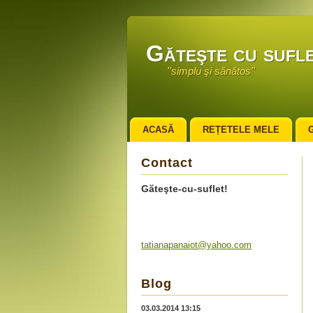
Găteşte cu sufle
''simplu şi sănătos''
ACASĂ
REȚETELE MELE
Contact
Găteşte-cu-suflet!
tatianap
anaiot@y
ahoo.com
Blog
03.03.2014 13:15