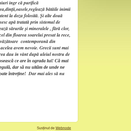
iuri ingr că purifică
a,dinții,oasele,reglează bătăile inimii
atent la doza folosită. Și alte două
osesc apă tratată prin sistemul de
ază sărurile și mineralele , fără clor,
cel din floarea soarelui presat la rece,
rvăzătoare contemporană din
e acelea avem nevoie. Grecii sunt mai
prea dau în vânt după uleiul nostru de
losească ce are în ograda lui! Că mai
 regulă, dar să nu uităm de unde ne
Dar mai ales să nu
ate întreține!
Susținut de
Webnode