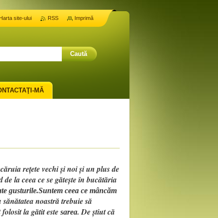
Harta site-ului
RSS
Imprimă
ONTACTAŢI-MĂ
ăruia rețete vechi și noi și un plus de
d de la ceea ce se gătește în bucătăria
 toate gusturile.Suntem ceea ce mâncăm
u sănătatea noastră trebuie să
folosit la gătit este
. De știut că
sarea