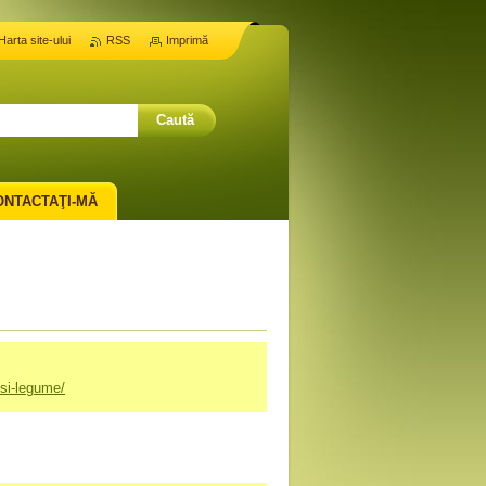
Harta site-ului
RSS
Imprimă
ONTACTAŢI-MĂ
-si-legume/