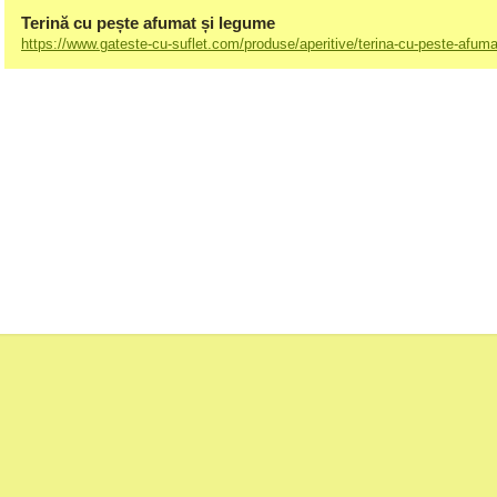
Terină cu pește afumat și legume
https://www.gateste-cu-suflet.com/produse/aperitive/terina-cu-peste-afuma