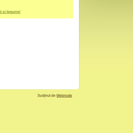
t-si-legume/
Susținut de
Webnode