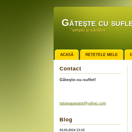
Găteşte cu sufle
''simplu şi sănătos''
ACASĂ
REȚETELE MELE
Contact
Găteşte-cu-suflet!
tatianap
anaiot@y
ahoo.com
Blog
03.03.2014 13:15