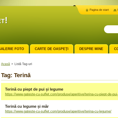
Pagina de start
t!
GALERIE FOTO
CARTE DE OASPEŢI
DESPRE MINE
C
Acasă
>
Listă Tag-uri
Tag: Terină
Terină cu piept de pui și legume
https://www.gateste-cu-suflet.com/produse/aperitive/terina-cu-piept-de-pui
Terină cu legume și măr
https://www.gateste-cu-suflet.com/produse/aperitive/terina-cu-legume/