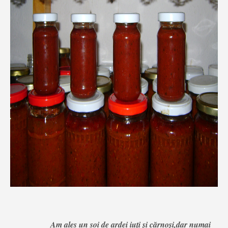
Am ales un soi de ardei iuţi şi cărnoşi,dar numai