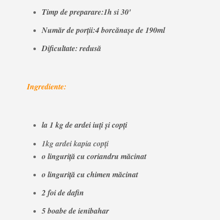
Timp de preparare:1h si 30'
Număr de porţii:4 borcănaşe de 190ml
Dificultate: redusă
Ingrediente:
la 1 kg de ardei iuţi şi copţi
1kg ardei kapia copți
o linguriţă cu coriandru
măcinat
o linguriţă cu chimen măcinat
2 foi de dafin
5 boabe de ienibahar