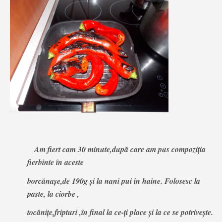
Am fiert cam 30 minute
,după care am pus compoziţia
fierbinte în aceste
borcănaşe,de 190g şi la nani pui în haine. Folosesc la
paste, la ciorbe ,
tocăniţe,fripturi ,în final la ce-ţi place şi la ce se potriveşte.