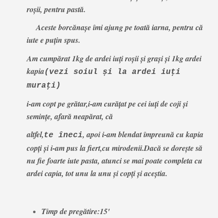
roşii, pentru pastă.
Aceste borcănaşe îmi ajung pe toată iarna, pentru că
iute e puţin spus.
Am cumpărat 1kg de ardei iuţi roşii şi graşi
și 1kg ardei
kapia
(vezi soiul și la ardei iuţi
muraţi)
i-am copt pe grătar,i-am curăţat pe cei iuți de coji şi
seminţe, afară neapărat, că
altfel,
, apoi i-am blendat împreună cu kapia
te îneci
copți şi i-am pus la fiert,cu mirodenii.Dacă se dorește să
nu fie foarte iute pasta, atunci se mai poate completa cu
ardei capia, tot unu la unu și copți și aceștia.
Timp de pregătire:15'