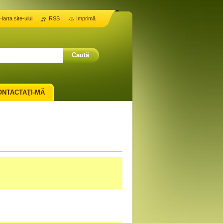
Harta site-ului
RSS
Imprimă
ONTACTAŢI-MĂ