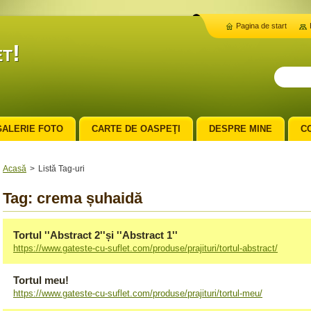
Pagina de start
t!
GALERIE FOTO
CARTE DE OASPEŢI
DESPRE MINE
C
Acasă
>
Listă Tag-uri
Tag: crema șuhaidă
Tortul ''Abstract 2''și ''Abstract 1''
https://www.gateste-cu-suflet.com/produse/prajituri/tortul-abstract/
Tortul meu!
https://www.gateste-cu-suflet.com/produse/prajituri/tortul-meu/