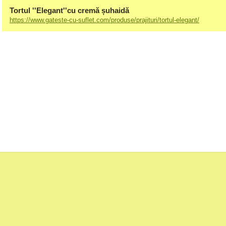
Tortul ''Elegant''cu cremă șuhaidă
https://www.gateste-cu-suflet.com/produse/prajituri/tortul-elegant/