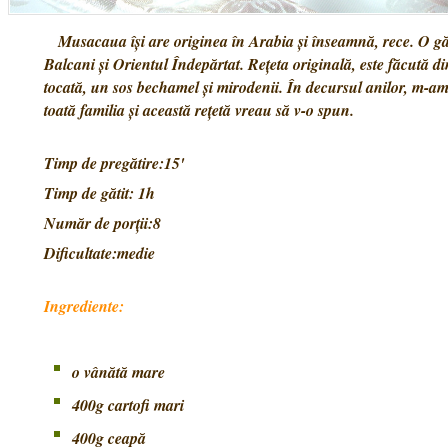
Musacaua îşi are originea în Arabia şi înseamnă, rece. O găs
Balcani şi Orientul Îndepărtat. Reţeta originală, este făcută di
tocată, un sos bechamel şi mirodenii. În decursul anilor, m-am 
toată familia şi această reţetă vreau să v-o spun.
Timp de pregătire:15'
Timp de gătit: 1h
Număr de porţii:8
Dificultate:medie
Ingrediente:
o vânătă mare
400g cartofi mari
400g ceapă