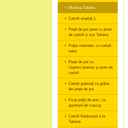
Musaca Tatiana
Cartofi umpluţi 1
Piept de pui pane cu piure
de cartofi și sos Tatiana
Pulpe marinate, cu cartofi
natur
Piept de pui cu
ciuperci,ananas şi piure de
cartofi
Cartofi gratinaţi cu grătar
din piept de pui
Ficat prăjit de porc, cu
garnitură de cuşcuş
Cartofi franțuzești a la
Tatiana