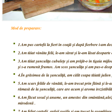
Mod de preparare:
1.Am pus cartofii la fiert în coajă şi după fierbere i-am decoj
2.Am tăiat vânăta felii, le-am sărat şi le-am lăsat deoparte
3.Am tăiat şunculiţa cubuleţe şi am prăjit-o în tigaia mijl
şi s-a rumenit frumos. Am scos şunculiţa şi am pus-o deop
4.În grăsimea de la şunculiţă, am călit ceapa tăiată julien
5.Am scurs feliile de vânătă, le-am trecut prin făină şi le-
rămasă de la şunculiţă, care are acum şi aroma irezistibil
6.Am făcut sosul şi anume, un amestec din smântână,ulei,
mirodenii .
7.Am feliat cartofii, ardeii,roșiile şi am trecut la asamblare