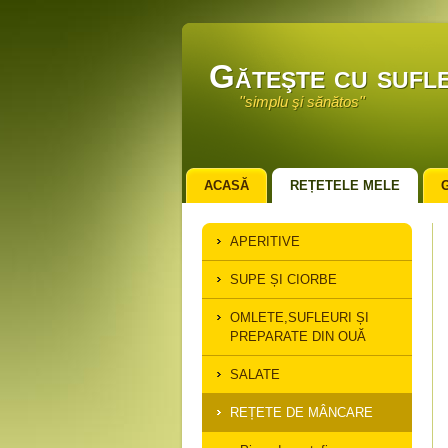
Găteşte cu sufle
''simplu şi sănătos''
ACASĂ
REȚETELE MELE
APERITIVE
SUPE ȘI CIORBE
OMLETE,SUFLEURI ȘI
PREPARATE DIN OUĂ
SALATE
REȚETE DE MÂNCARE