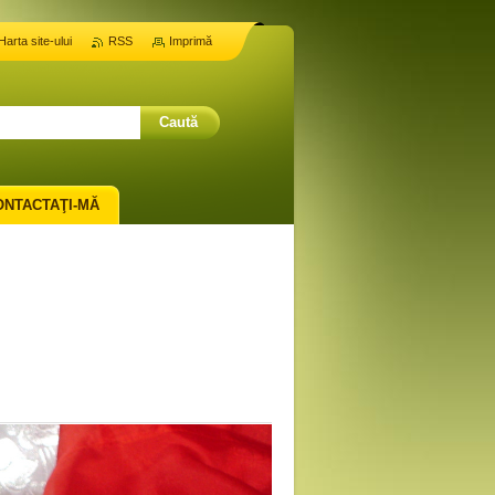
Harta site-ului
RSS
Imprimă
ONTACTAŢI-MĂ