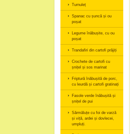
Turnuleț
Spanac cu șuncă și ou
poșat
Legume înăbușite, cu ou
poșat
Trandafiri din cartofi prăjiți
Crochete de cartofi cu
șnițel și sos marinat
Friptură înăbușită de porc,
cu leurdă și cartofi gratinați
Fasole verde înăbușită și
șnițel de pui
Sărmăluțe cu foi de varză
și viță, ardei și dovlecei,
umpluți.