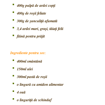
400g pulpă de ardei copţi
400g de roșii feliate
300g de şunculiţă afumată
3,4 ardei mari, graşi, tăiaţi felii
făină pentru prăjit
Ingrediente pentru sos
:
400ml smântână
150ml ulei
300ml pastă de roșii
o lingură cu amidon alimentar
4 ouă
o linguriţă de schinduf