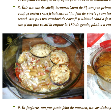
8. Într-un vas de sticlă, termorezistent de 3l, am pus primul
copţi şi ardeii cruzi feliaţi,şunculiţa, felii de vinete şi am t
restul. Am pus trei rânduri de cartofi şi ultimul rând a fos
sos şi am pus vasul la cuptor la 180 de grade, până s-a r
9. În farfurie, am pus peste felia de musaca, un sos dulce,