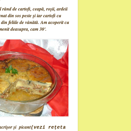
 rând de cartofi, ceapă, roşii, ardeii
urnat din sos peste şi iar cartofi cu
t din feliile de vânătă. Am acoperit cu
umenit deasupra, cam 30'.
acrişor şi picant
(vezi rețeta