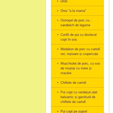
Drob
Orez ''a la mama''
Ostropel de porc cu...
sandwich de legume
Confit de pui cu dovlecel
copt în sos
Medalion de porc cu cartofi
noi, roșioare și ciupercuțe
Mușchiuleț de porc, cu sos
de muștar cu mere și
mazăre
Chiftele de cartofi
Pui copt cu verdețuri,oțet
balsamic și garnitură de
chiftele de cartofi
Pui copt pe suport