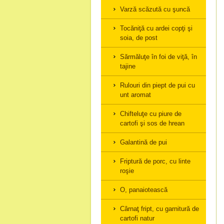
Varză scăzută cu şuncă
Tocăniţă cu ardei copţi şi
soia, de post
Sărmăluţe în foi de viţă, în
tajine
Rulouri din piept de pui cu
unt aromat
Chifteluţe cu piure de
cartofi şi sos de hrean
Galantină de pui
Friptură de porc, cu linte
roşie
O, panaiotească
Cârnaţ fript, cu garnitură de
cartofi natur