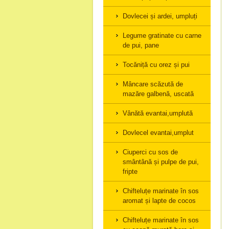
Dovlecei și ardei, umpluți
Legume gratinate cu carne
de pui, pane
Tocăniță cu orez și pui
Mâncare scăzută de
mazăre galbenă, uscată
Vânătă evantai,umplută
Dovlecel evantai,umplut
Ciuperci cu sos de
smântână și pulpe de pui,
fripte
Chifteluțe marinate în sos
aromat și lapte de cocos
Chifteluțe marinate în sos