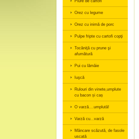
Piure de cartofi
Orez cu legume
Orez cu inimă de porc
Pulpe fripte cu cartofi copţi
Tocăniţă cu prune şi
afumătură
Pui cu lămâie
Iuşcă
Rulouri din vinete,umplute
cu bacon și caș
O varză....umplută!
Varză cu...varză
Mâncare scăzută, de fasole
uscată