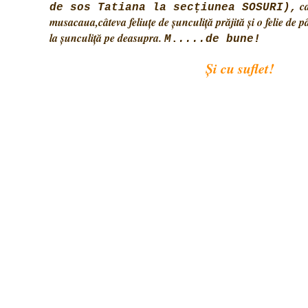
ca
de sos Tatiana la secțiunea SOSURI)
,
musacaua,câteva feliuţe de şunculiţă prăjită şi o felie de p
la şunculiţă pe deasupra.
M
.
....de bune!
Şi cu suflet!