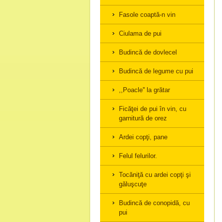
Fasole coaptă-n vin
Ciulama de pui
Budincă de dovlecel
Budincă de legume cu pui
,,Poacle'' la grătar
Ficăţei de pui în vin, cu
garnitură de orez
Ardei copţi, pane
Felul felurilor.
Tocăniţă cu ardei copţi şi
găluşcuţe
Budincă de conopidă, cu
pui