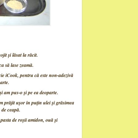
it şi lăsat la răcit.
 ca să lase zeamă.
ocie iCook, pentru că este non-adezivă
arte.
 şi am pus-o şi pe ea deoparte.
am prăjit uşor în puţin ulei şi grăsimea
ă de ceapă.
pasta de roșii amidon, ouă şi
.