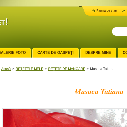
Pagina de start
t!
GALERIE FOTO
CARTE DE OASPEŢI
DESPRE MINE
C
Acasă
>
REȚETELE MELE
>
REȚETE DE MÂNCARE
>
Musaca Tatiana
Musaca Tatiana