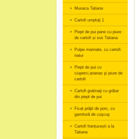
Musaca Tatiana
Cartofi umpluţi 1
Piept de pui pane cu piure
de cartofi și sos Tatiana
Pulpe marinate, cu cartofi
natur
Piept de pui cu
ciuperci,ananas şi piure de
cartofi
Cartofi gratinaţi cu grătar
din piept de pui
Ficat prăjit de porc, cu
garnitură de cuşcuş
Cartofi franțuzești a la
Tatiana