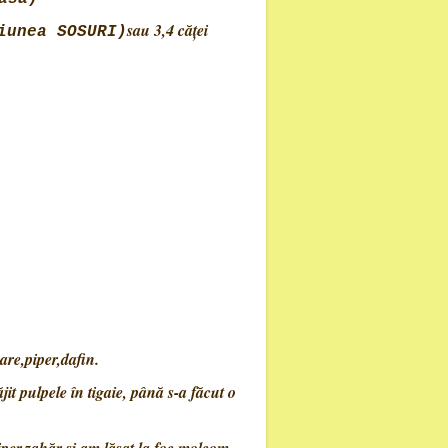
sau 3,4 căței
iunea SOSURI)
are,piper,dafin.
it pulpele în tigaie, până s-a făcut o