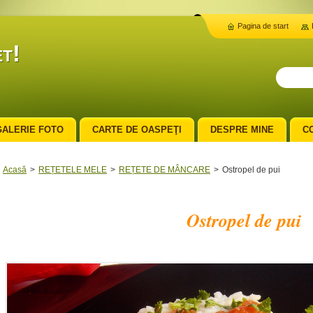
Pagina de start
t!
GALERIE FOTO
CARTE DE OASPEŢI
DESPRE MINE
C
Acasă
>
REȚETELE MELE
>
REȚETE DE MÂNCARE
>
Ostropel de pui
Ostropel de pui