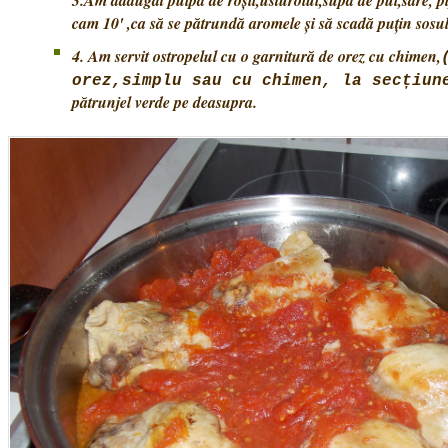
3.Am adăugat pulpa de roșii,usturoiul,supa de pui,sare, p
cam 10' ,ca să se pătrundă aromele și să scadă puțin sosul
4. Am servit ostropelul cu o garnitură de orez cu chimen,
orez,simplu sau cu chimen, la secțiun
pătrunjel verde pe deasupra.