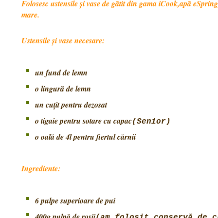
Folosesc ustensile și vase de gătit din gama iCook,apă eSpring,
mare.
Ustensile și vase necesare:
un fund de lemn
o lingură de lemn
un cuțit pentru dezosat
o tigaie pentru sotare cu capac
(Senior)
o oală de 4l pentru fiertul cărnii
Ingrediente:
6 pulpe superioare de pui
400g pulpă de roșii
(am folosit conservă de c