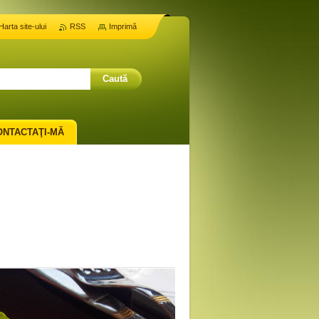
Harta site-ului
RSS
Imprimă
ONTACTAŢI-MĂ