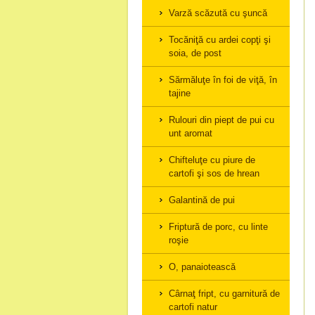
Varză scăzută cu şuncă
Tocăniţă cu ardei copţi şi
soia, de post
Sărmăluţe în foi de viţă, în
tajine
Rulouri din piept de pui cu
unt aromat
Chifteluţe cu piure de
cartofi şi sos de hrean
Galantină de pui
Friptură de porc, cu linte
roşie
O, panaiotească
Cârnaţ fript, cu garnitură de
cartofi natur