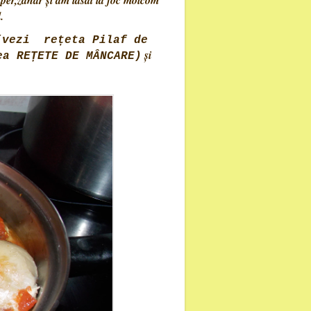
iper,zahăr și am lăsat la foc molcom
.
(vezi rețeta Pilaf de
și
ea REȚETE DE MÂNCARE)