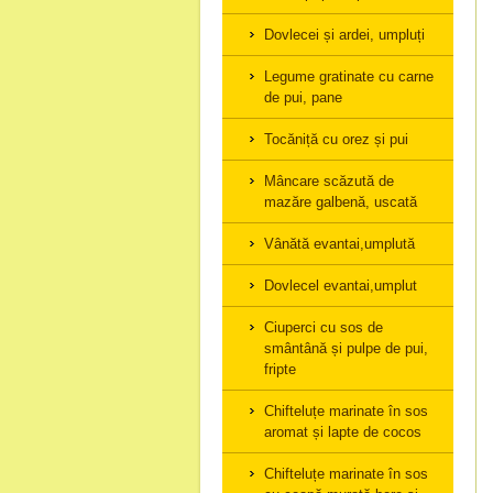
Dovlecei și ardei, umpluți
Legume gratinate cu carne
de pui, pane
Tocăniță cu orez și pui
Mâncare scăzută de
mazăre galbenă, uscată
Vânătă evantai,umplută
Dovlecel evantai,umplut
Ciuperci cu sos de
smântână și pulpe de pui,
fripte
Chifteluțe marinate în sos
aromat și lapte de cocos
Chifteluțe marinate în sos