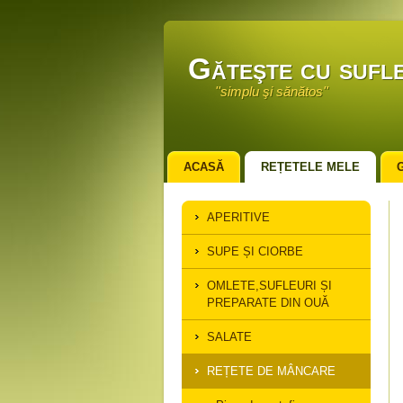
Găteşte cu sufle
''simplu şi sănătos''
ACASĂ
REȚETELE MELE
APERITIVE
SUPE ȘI CIORBE
OMLETE,SUFLEURI ȘI
PREPARATE DIN OUĂ
SALATE
REȚETE DE MÂNCARE