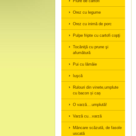
Piure de cartofi
Orez cu legume
Orez cu inimă de porc
Pulpe fripte cu cartofi copţi
Tocăniţă cu prune şi
afumătură
Pui cu lămâie
Iuşcă
Rulouri din vinete,umplute
cu bacon și caș
O varză....umplută!
Varză cu...varză
Mâncare scăzută, de fasole
uscată