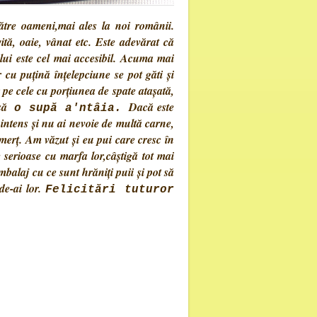
e oameni,mai ales la noi românii.
ă, oaie, vânat etc. Este adevărat că
lui este cel mai accesibil. Acuma mai
 cu puțină înțelepciune se pot găti și
pe cele cu porțiunea de spate atașată,
să
Dacă este
o supă a'ntâia.
 intens și nu ai nevoie de multă carne,
merț. Am văzut și eu pui care cresc în
 serioase cu marfa lor,câștigă tot mai
balaj cu ce sunt hrăniți puii și pot să
de-ai lor.
Felicitări tuturor