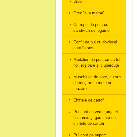
Drob
Orez ''a la mama''
Ostropel de porc cu...
sandwich de legume
Confit de pui cu dovlecel
copt în sos
Medalion de porc cu cartofi
noi, roșioare și ciupercuțe
Mușchiuleț de porc, cu sos
de muștar cu mere și
mazăre
Chiftele de cartofi
Pui copt cu verdețuri,oțet
balsamic și garnitură de
chiftele de cartofi
Pui copt pe suport