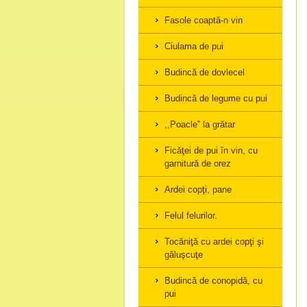
Fasole coaptă-n vin
Ciulama de pui
Budincă de dovlecel
Budincă de legume cu pui
,,Poacle'' la grătar
Ficăţei de pui în vin, cu
garnitură de orez
Ardei copţi, pane
Felul felurilor.
Tocăniţă cu ardei copţi şi
găluşcuţe
Budincă de conopidă, cu
pui