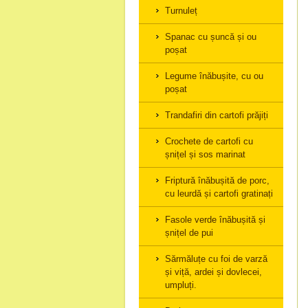
Turnuleț
Spanac cu șuncă și ou
poșat
Legume înăbușite, cu ou
poșat
Trandafiri din cartofi prăjiți
Crochete de cartofi cu
șnițel și sos marinat
Friptură înăbușită de porc,
cu leurdă și cartofi gratinați
Fasole verde înăbușită și
șnițel de pui
Sărmăluțe cu foi de varză
și viță, ardei și dovlecei,
umpluți.