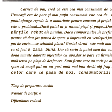
Carnea de pui, cred că este cea mai consumată de cătr
Urmează cea de porc și mai puțin consumată este cea de vit
puiul ajunge repede la o maturitate pentru consum și prețul 
este o problemă...Dacă puiul ar fi numai piept și pulpe...Dar
ale puiului. Dacă cumpăr pulpe ,le prefer 
părțile rebut
pentru că dau jos partea de spate și împreună cu verdețuri,ia
pui de curte.....se schimbă placa! Gustul cărnii este mult mai
ca să faci
. Dar să revin la puiul meu din co
o zamă bună
două minute datorită injecțiilor cu apă,dar se pare că firmele
mult teren pe piața de desfacere. Sunt firme care au scris pe am
spun că acești pui au un gust mult mai bun decât alți frați 
celor care le pasă de noi, consumatorii!
Timp de preparare: mediu
Număr de porții: 6
Dificultate: redusă