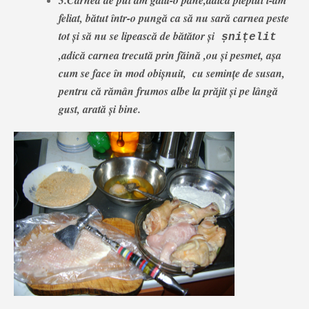
3.Carnea de pui am gătit-o pane,adică pieptul l-am
feliat, bătut într-o pungă ca să nu sară carnea peste
tot și să nu se lipească de bătător și
șnițelit
,adică carnea trecută prin făină ,ou și pesmet, așa
cum se face în mod obișnuit, cu semințe de susan,
pentru că rămân frumos albe la prăjit și pe lângă
gust, arată și bine.