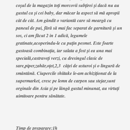
coșul de la magazin toți morcovii subțirei și dacă nu au
gustul ca și cei baby, dar măcar la aspect să mă apropii
cât de cât. Am gândit o variantă care să meargă cu
paneul de pui, fără să mai fac separat de garnitură și un
sos, ci am făcut 2 in 1 adică, legumele
gratinate,acoperindu-le cu puțin pesmet. Este foarte
gustoasă combinația, iar salata a fost și ea una mai
specială,castraveți verzi, cu dresingul clasic de
sare,piper,zahăr,oțet,2,3 căței de usturoi și o lingură de
smântână. Ciupercile shiitake le-am achiziționat de la
supermarket, cresc pe lemn de carpen sau stejar,sunt
orginale din Asia și pe lângă gustul minunat, au virtuți
uimitoare pentru sănătate.
Timp de preparare:1h