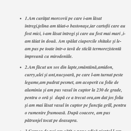
1.Am curățat morcovii pe care i-am lăsat
întregi,țelina am tăiat-o bastonașe,iar cartofii care au
fost mici, i-am lăsat întregi și care au fost mai mari ,i-
am tăiat în două. Am spălat ciupercile shitake și le-
am pus pe toate într-o tavă de sticlă termorezistentă
împreună cu mirodeniile.
2.Am făcut un sos din lapte,smântână,amidon,
curry,ulei și unt,nucșoară, pe care l-am turnat peste
legume,am pudrat pesmet, am acoperit cu folie de
aluminiu și am pus vasul în cuptor la 230 de grade,
pentru o oră și după ce a trecut ora,am dat jos folia
și am mai lăsat vasul în cuptor pe funcția grill, pentru
o rumenire frumoasă. După coacere, am pus
pătrunjel tocat pe deasupra.