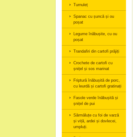
Turnuleț
Spanac cu șuncă și ou
poșat
Legume înăbușite, cu ou
poșat
Trandafiri din cartofi prăjiți
Crochete de cartofi cu
șnițel și sos marinat
Friptură înăbușită de porc,
cu leurdă și cartofi gratinați
Fasole verde înăbușită și
șnițel de pui
Sărmăluțe cu foi de varză
și viță, ardei și dovlecei,
umpluți.