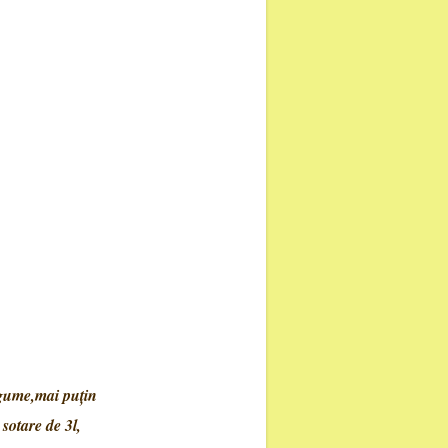
după gust
gume,mai puţin
 sotare de 3l,