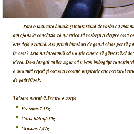
Pare o mâncare banală şi totuşi stând de vorbă cu mai mu
am ajuns la concluzia că nu strică să vorbeşti şi despre ceea c
este deja o rutină. Am primit întrebari de genul chiar pot să p
în orez? Asta nu înseamnă că nu ştie cineva să gătească,ci doar
ideea. De-a lungul anilor sigur că mi-am îmbogăţit cunoştinţe
o anumită reţetă şi cea mai recentă inspiraţie este reţetarul sis
de gătit iCook.
Valoare nutritivă:Pentru o porţie
Proteine:7,15g
Carbohidraţi:50g
Grăsimi:7,47g