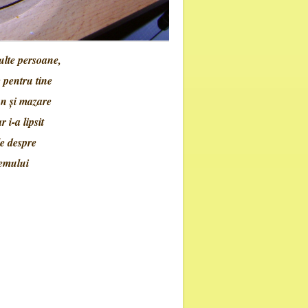
lte persoane,
e pentru tine
un şi mazare
 i-a lipsit
le despre
temului