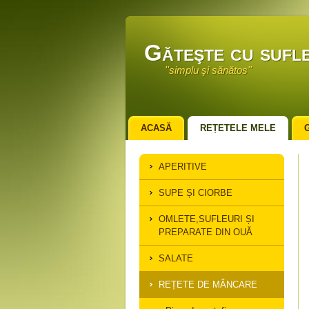
Găteşte cu sufle
''simplu şi sănătos''
ACASĂ
REȚETELE MELE
APERITIVE
SUPE ȘI CIORBE
OMLETE,SUFLEURI ȘI
PREPARATE DIN OUĂ
SALATE
REȚETE DE MÂNCARE