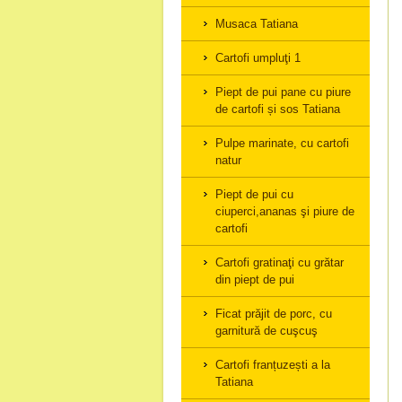
Musaca Tatiana
Cartofi umpluţi 1
Piept de pui pane cu piure
de cartofi și sos Tatiana
Pulpe marinate, cu cartofi
natur
Piept de pui cu
ciuperci,ananas şi piure de
cartofi
Cartofi gratinaţi cu grătar
din piept de pui
Ficat prăjit de porc, cu
garnitură de cuşcuş
Cartofi franțuzești a la
Tatiana