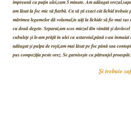
împreună cu puţin ulei,cam 5 minute. Am adăugat orezul,supa 
am lăsat la foc mic să fiarbă. Ca să şti exact cât lichid trebuie
mărimea legumelor dă volumul,te uiţi la lichide să fie mai sus 
cu două degete. Separat,am scos miezul din vânătă şi dovlecel 
cubuleţe şi le-am prăjit în ulei cu usturoiul,până s-au înmuiat
adăugat şi pulpa de roşii,am mai lăsat pe foc până sau contopi
pus compoziţia peste orez. Se garniseşte cu pătrunjel proaspăt.
Şi trebuie sufle