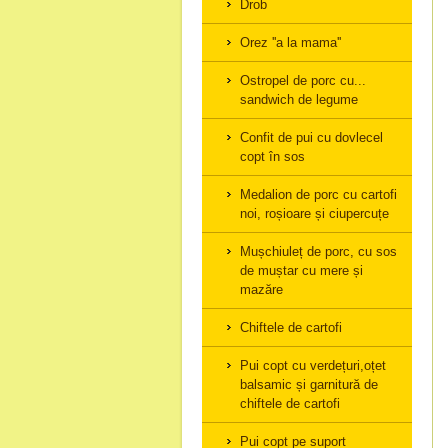
Drob
Orez ''a la mama''
Ostropel de porc cu...
sandwich de legume
Confit de pui cu dovlecel
copt în sos
Medalion de porc cu cartofi
noi, roșioare și ciupercuțe
Mușchiuleț de porc, cu sos
de muștar cu mere și
mazăre
Chiftele de cartofi
Pui copt cu verdețuri,oțet
balsamic și garnitură de
chiftele de cartofi
Pui copt pe suport