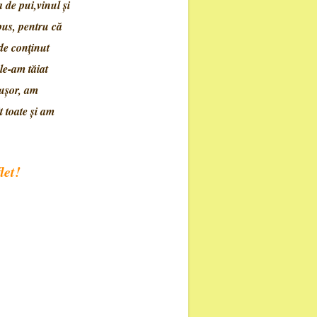
de pui,vinul şi
 pus, pentru că
de conţinut
le-am tăiat
 uşor, am
t toate şi am
t!