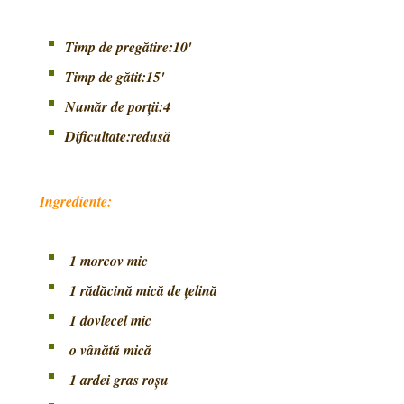
Timp de pregătire:10'
Timp de gătit:15'
Număr de porţii:4
Dificultate:redus
ă
Ingrediente:
1 morcov mic
1 rădăcină mică de ţelină
1 dovlecel mic
o vânătă mică
1 ardei gras roşu