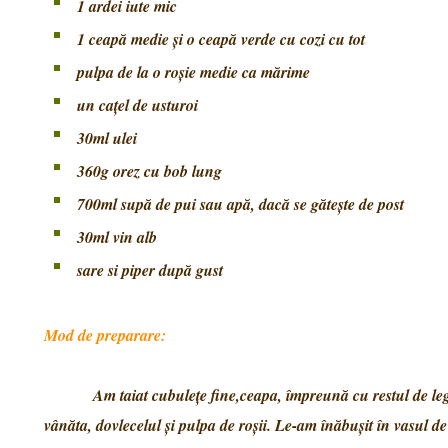
1 ardei iute mic
1 ceapă medie şi o ceapă verde cu cozi cu tot
pulpa de la o roşie medie ca mărime
un caţel de usturoi
30ml ulei
360g orez cu bob lung
700ml supă de pui sau apă, dacă se gătește de post
30ml vin alb
sare si piper 
Mod de preparare:
Am taiat cubuleţe fine,ceapa, împreună cu restul de le
vânăta, dovlecelul şi pulpa de roşii. Le-am înăbuşit în vasul de