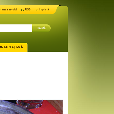
Harta site-ului
RSS
Imprimă
ONTACTAŢI-MĂ