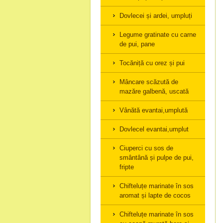
Dovlecei și ardei, umpluți
Legume gratinate cu carne
de pui, pane
Tocăniță cu orez și pui
Mâncare scăzută de
mazăre galbenă, uscată
Vânătă evantai,umplută
Dovlecel evantai,umplut
Ciuperci cu sos de
smântână și pulpe de pui,
fripte
Chifteluțe marinate în sos
aromat și lapte de cocos
Chifteluțe marinate în sos