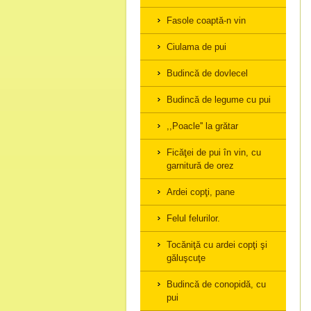
Fasole coaptă-n vin
Ciulama de pui
Budincă de dovlecel
Budincă de legume cu pui
,,Poacle'' la grătar
Ficăţei de pui în vin, cu
garnitură de orez
Ardei copţi, pane
Felul felurilor.
Tocăniţă cu ardei copţi şi
găluşcuţe
Budincă de conopidă, cu
pui