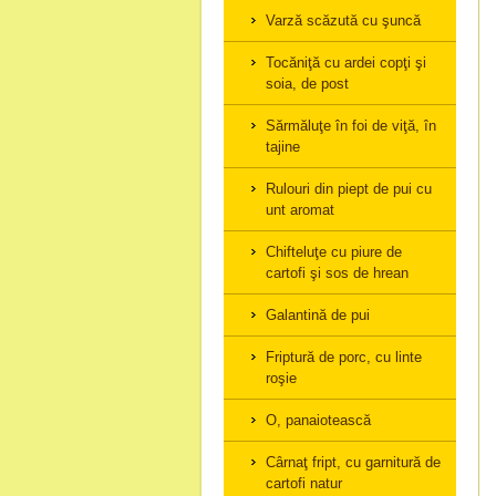
Varză scăzută cu şuncă
Tocăniţă cu ardei copţi şi
soia, de post
Sărmăluţe în foi de viţă, în
tajine
Rulouri din piept de pui cu
unt aromat
Chifteluţe cu piure de
cartofi şi sos de hrean
Galantină de pui
Friptură de porc, cu linte
roşie
O, panaiotească
Cârnaţ fript, cu garnitură de
cartofi natur