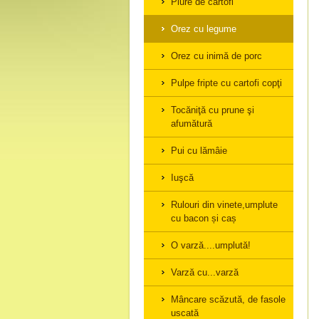
Piure de cartofi
Orez cu legume
Orez cu inimă de porc
Pulpe fripte cu cartofi copţi
Tocăniţă cu prune şi
afumătură
Pui cu lămâie
Iuşcă
Rulouri din vinete,umplute
cu bacon și caș
O varză....umplută!
Varză cu...varză
Mâncare scăzută, de fasole
uscată