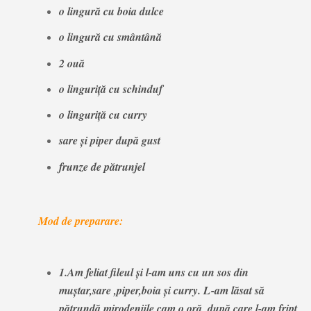
o lingură cu boia dulce
o lingură cu smântână
2 ouă
o linguriță cu schinduf
o linguriță cu curry
sare și piper după gust
frunze de pătrunjel
Mod de preparare:
1.Am feliat fileul și l-am uns cu un sos din
muștar,sare ,piper,boia și curry. L-am lăsat să
pătrundă mirodeniile cam o oră, după care l-am fript