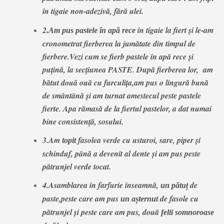
în tigaie non-adezivă, fără ulei.
2
în tigaie la fiert și le-am
.Am pus pastele în apă rece
cronometrat fierberea la jumătate din timpul de
fierbere.Vezi cum se fierb pastele în apă rece și
puțină, la secțiunea PASTE. După fierberea lor, am
bătut două ouă cu furculița,am pus o lingură bună
de smântână și am turnat amestecul peste pastele
fierte. Apa rămasă de la fiertul pastelor, a dat numai
bine consistență, sosului.
3.Am
fasolea verde cu usturoi, sare, piper și
topit
schinduf, până a devenit al dente și am pus peste
pătrunjel verde tocat.
4.Asamblarea în farfurie înseamnă,
de
un pătuț
paste,peste care am pus
de fasole cu
un așternut
pătrunjel și peste care am pus, două
felii somnoroase