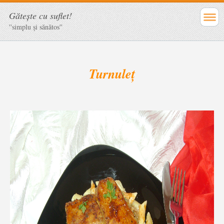
Găteşte cu suflet!
''simplu şi sănătos''
Turnuleț