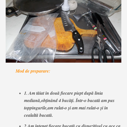
Mod de preparare:
1. Am tăiat în două fiecare piept după linia
mediană,obținând 4 bucăți. Într-o bucată am pus
toppingurile,am rulat-o și am mai rulat-o și în
cealaltă bucată.
2.Am înțepat fiecare bucată cu dispozitivul cu ace ca