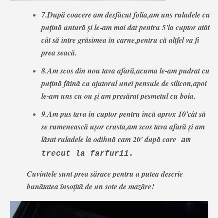
7.După coacere am desfăcut folia,am uns ruladele cu
puțină untură și le-am mai dat pentru 5'la cuptor atât
cât să intre grăsimea în carne,pentru că altfel va fi
prea seacă.
8.Am scos din nou tava afară,acuma le-am pudrat cu
puțină făină cu ajutorul unei pensule de silicon,apoi
le-am uns cu ou și am presărat pesmetul cu boia.
9.Am pus tava în cuptor pentru încă aprox 10'cât să
se rumenească ușor crusta,am scos tava afară și am
lăsat ruladele la odihnă cam 20' după care
am
trecut la farfurii.
Cuvintele sunt prea sărace pentru a putea descrie
bunătatea însoțită de un sote de mazăre!