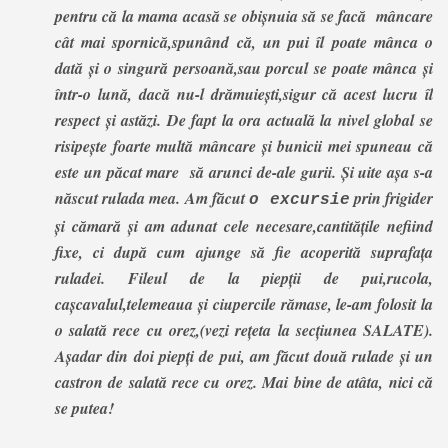
pentru că la mama acasă se obișnuia să se facă mâncare
cât mai spornică,spunând că, un pui îl poate mânca o
dată și o singură persoană,sau porcul se poate mânca și
într-o lună, dacă nu-l drămuiești,sigur că acest lucru îl
respect și astăzi. De fapt la ora actuală la nivel global se
risipește foarte multă mâncare și bunicii mei spuneau că
este un păcat mare să arunci de-ale gurii. Și uite așa s-a
născut rulada mea. Am făcut
prin frigider
o excursie
și cămară și am adunat cele necesare,cantitățile nefiind
fixe, ci după cum ajunge să fie acoperită suprafața
ruladei. Fileul de la piepții de pui,rucola,
cașcavalul,telemeaua și ciupercile rămase, le-am folosit la
o salată rece cu orez,(vezi rețeta la secțiunea SALATE).
Așadar din doi piepți de pui, am făcut două rulade și un
castron de salată rece cu orez. Mai bine de atâta, nici că
se putea!