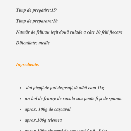
Timp de pregătire:15'
Timp de preparare:1h
Număr de felii:au ieșit două rulade a câte 10 felii fiecare
Dificultate: medie
Ingrediente:
doi piepți de pui dezosați,să aibă cam 1kg
un bol de frunze de rucola sau poate fi și de spanac
aprox. 100g de cașcaval
aprox.100g telemea
aprox.100g ciuperci de conservă