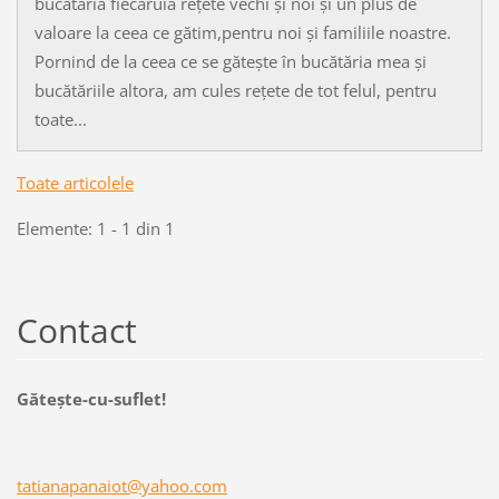
bucătăria fiecăruia rețete vechi și noi și un plus de
valoare la ceea ce gătim,pentru noi și familiile noastre.
Pornind de la ceea ce se gătește în bucătăria mea și
bucătăriile altora, am cules rețete de tot felul, pentru
toate...
Toate articolele
Elemente: 1 - 1 din 1
Contact
Găteşte-cu-suflet!
tatianap
anaiot@y
ahoo.com