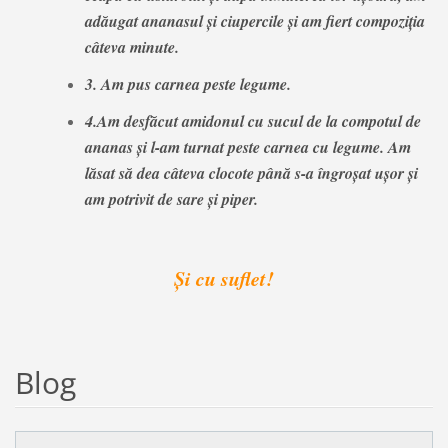
adăugat ananasul şi ciupercile şi am fiert compoziţia
câteva minute.
3. Am pus carnea peste legume.
4.Am desfăcut amidonul cu sucul de la compotul de
ananas şi l-am turnat peste carnea cu legume. Am
lăsat să dea câteva clocote până s-a îngroşat uşor şi
am potrivit de sare şi piper.
Şi cu suflet!
Blog