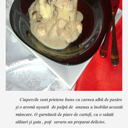
Ciupercile sunt prietene bune cu carnea albă de pasăre
şi o aromă uşoară de pulpă de ananas a înobilat această
mâncare. O garnitură de piure de cartofi, cu o salată
alături şi gata , poţi savura un preparat delicios.