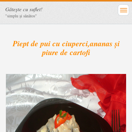
Găteşte cu suflet!
''simplu şi sănătos''
Piept de pui cu ciuperci,ananas şi
piure de cartofi