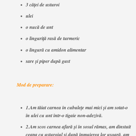
3 căţei de usturoi
ulei
o nucă de unt
o linguriţă rasă de turmeric
o lingură cu amidon alimentar
sare şi piper după gust
Mod de preparare:
1.Am tăiat carnea în cubuleţe mai mici şi am sotat-o
în ulei cu unt într-o tigaie non-adezivă.
2.Am scos carnea afară şi în sosul rămas, am dinstuit
ceapa cu usturoiul şi după înmuierea lor uşoară, am