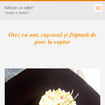
Găteşte cu suflet!
''simplu şi sănătos''
Orez cu unt, cașcaval și friptură de
porc la cuptor