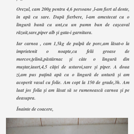
Orezul, cam 200g pentru 4,6 persoane ,l-am fiert al dente,
în apă cu sare. După fierbere, l-am amestecat cu o
lingură bună cu unt,cu un pumn bun de cașcaval
răzuit,sare,piper alb și gata-i garnitura.
Iar carnea , cam 1,5kg de pulpă de porc,am lăsat-o la
împrietenit o noapte,cu felii groase de
morcov,țelină,păstârnac și câte o lingură din
muștar,iaurt,4,5 căței de usturoi,sare și piper. A doua
zi,am pus puțină apă cu o lingură de untură și am
acoperit vasul cu folie. Am copt la 150 de grade,3h. Am
luat jos folia și am lăsat să se rumenească carnea și pe
deasupra.
Înainte de coacere,