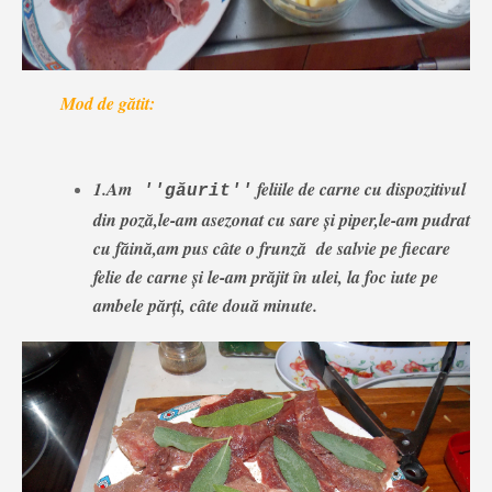
Mod de gătit:
1.Am
feliile de carne cu dispozitivul
''găurit''
din poză,le-am asezonat cu sare și piper,le-am pudrat
cu făină,am pus câte o frunză de salvie pe fiecare
felie de carne și le-am prăjit în ulei, la foc iute pe
ambele părți, câte două minute.