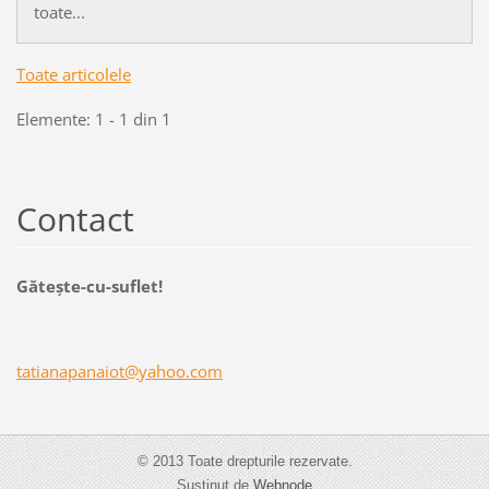
toate...
Toate articolele
Elemente: 1 - 1 din 1
Contact
Găteşte-cu-suflet!
tatianap
anaiot@y
ahoo.com
© 2013 Toate drepturile rezervate.
Susținut de
Webnode