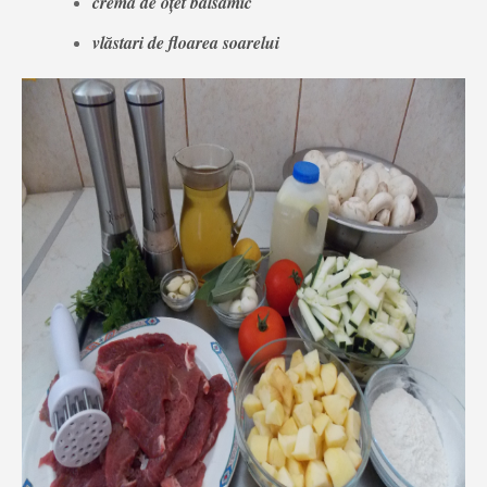
cremă de oțet balsamic
vlăstari de floarea soarelui