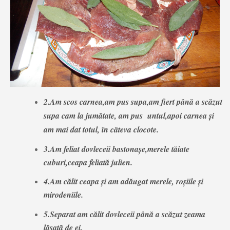
2.Am scos carnea,am pus supa,am fiert până a scăzut
supa cam la jumătate, am pus untul,apoi carnea și
am mai dat totul, în câteva clocote.
3.Am feliat dovleceii bastonașe,merele tăiate
cuburi,ceapa feliată julien.
4.Am călit ceapa și am adăugat merele, roșiile și
mirodeniile.
5.Separat am călit dovleceii până a scăzut zeama
lăsată de ei.