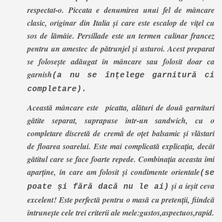
respectat-o. Piccata e denumirea unui fel de mâncare
clasic, originar din Italia și care este escalop de vițel cu
sos de lămâie. Persillade este un termen culinar francez
pentru un amestec de pătrunjel și usturoi. Acest preparat
se folosește adăugat în mâncare sau folosit doar ca
garnish
(a nu se înțelege garnitură ci
completare).
Această mâncare este picatta, alături de două garnituri
gătite separat, suprapuse într-un sandwich, cu o
completare discretă de cremă de oțet balsamic și vlăstari
de floarea soarelui. Este mai complicată explicația, decât
gătitul care se face foarte repede. Combinația aceasta îmi
aparține, în care am folosit și condimente orientale
(se
și a ieșit ceva
poate și fără dacă nu le ai)
excelent! Este perfectă pentru o masă cu pretenții, fiindcă
întrunește cele trei criterii ale mele:gustos,aspectuos,rapid.