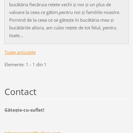
bucătăria fiecăruia rețete vechi și noi și un plus de
valoare la ceea ce gătim,pentru noi și familiile noastre.
Pornind de la ceea ce se gătește în bucătăria mea și
bucătăriile altora, am cules rețete de tot felul, pentru
toate...
Toate articolele
Elemente: 1 - 1 din 1
Contact
Găteşte-cu-suflet!
tatianap
anaiot@y
ahoo.com