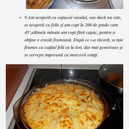
9.Am acoperit cu capacul vasului, sau dacă nu este,
se acoperă cu folie și am copt la 200 de grade cam
45',ultimele minute am copt fără capac, pentru a
obține o crustă frumoasă. După ce s-a răcorit, se taie
frumos cu cuțitul felii ca la tort, dar mai generoase și
se servește împreună cu morcovii sotați.