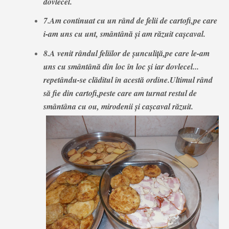
dovlecel.
7.Am continuat cu un rând de felii de cartofi,pe care
i-am uns cu unt, smântână și am răzuit cașcaval.
8.A venit rândul feliilor de șunculiță,pe care le-am
uns cu smântână din loc în loc și iar dovlecel...
repetându-se clăditul în acestă ordine.Ultimul rând
să fie din cartofi,peste care am turnat restul de
smântâna cu ou, mirodenii și cașcaval răzuit.