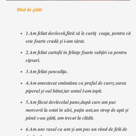
Mod de gătit:
1.Am feliat dovleceii,fără să le curăț coaja, pentru că
este foarte crudă și i-am sărat.
2.Am feliat cartofii în feliuțe foarte subțiri ca pentru
cipsuri.
3.Am feliat șunculița.
4.Am amestecat smântâna cu praful de curry,sarea
piperul și oul bătut,iar untul l-am topit.
5.Am făcut dovlecelul pane,după care am pus
morcovii la sotat în ulei, puțin unt,un strop de apă și
până s-au gătit, am trecut la clădit.
6.Am uns vasul cu unt și am pus un rând de felii de