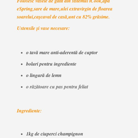
Folosesc vasele de gătit din sistemul iCook,apă
eSpring,sare de mare,ulei extravirgin de floarea
soarelui,cașcaval de casă,unt cu 82% grăsime.
Ustensile și vase necesare:
o tavă mare anti-aderentă de cuptor
boluri pentru ingrediente
o lingură de lemn
o răzătoare cu pas pentru feliat
Ingrediente:
1kg de ciuperci champignon