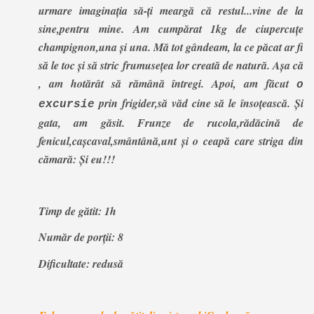
urmare imaginația să-ți meargă că restul...vine de la
sine,pentru mine. Am cumpărat 1kg de ciupercuțe
champignon,una și una. Mă tot gândeam, la ce păcat ar fi
să le toc și să stric frumusețea lor creată de natură. Așa că
, am hotărât să rămână întregi. Apoi, am făcut
o
prin frigider,să văd cine să le însoțească. Și
excursie
gata, am găsit. Frunze de rucola,rădăcină de
fenicul,cașcaval,smântână,unt și o ceapă care striga din
cămară: Și eu!!!
Timp de gătit: 1h
Număr de porții: 8
Dificultate: redusă