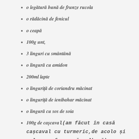
o legătură bună de frunze rucola
o rădăcină de fenicul
o ceapă
100g unt,
3 linguri cu smântână
o lingură cu amidon
200ml lapte
o linguriță de coriandru măcinat
o linguriță de ienibahar măcinat
o lingură cu sos de soia
100g de cașcava
l(am făcut în casă
cașcaval cu turmeric,de acolo și