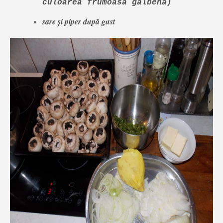
culoarea frumoasă galbenă)
sare și piper după gust