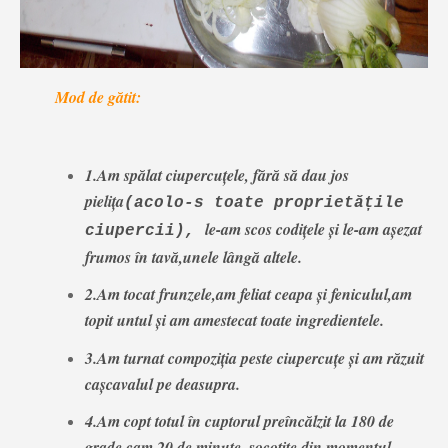
Mod de gătit:
1.Am spălat ciupercuțele, fără să dau jos
pielița
(acolo-s toate proprietățile
le-am scos codițele și le-am așezat
ciupercii),
frumos în tavă,unele lângă altele.
2.Am tocat frunzele,am feliat ceapa și feniculul,am
topit untul și am amestecat toate ingredientele.
3.Am turnat compoziția peste ciupercuțe și am răzuit
cașcavalul pe deasupra.
4.Am copt totul în cuptorul preîncălzit la 180 de
grade,cam 20 de minute, socotite din momentul