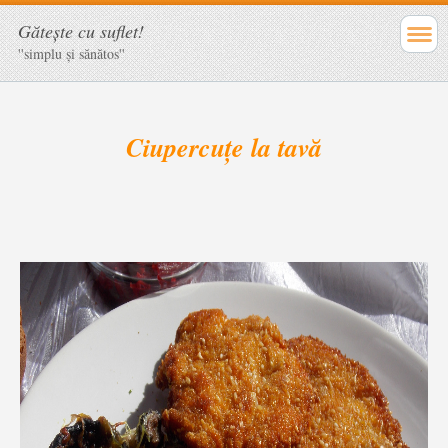
Găteşte cu suflet!
''simplu şi sănătos''
Ciupercuțe la tavă