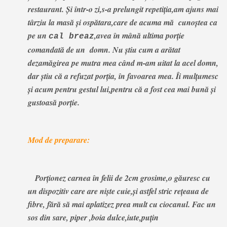
restaurant. Și într-o zi,s-a prelungit repetiția,am ajuns mai
târziu la masă și ospătara,care de acuma mă cunoștea ca
pe un
,avea în mână ultima porție
cal breaz
comandată de un domn. Nu știu cum a arătat
dezamăgirea pe mutra mea când m-am uitat la acel domn,
dar știu că a refuzat porția, în favoarea mea. Îi mulțumesc
și acum pentru gestul lui,pentru că a fost cea mai bună și
gustoasă porție.
Mod de preparare:
Porționez carnea în felii de 2cm grosime,o găuresc cu
un dispozitiv care are niște cuie,și astfel stric rețeaua de
fibre, fără să mai aplatizez prea mult cu ciocanul. Fac un
sos din sare, piper ,boia dulce,iute,puțin