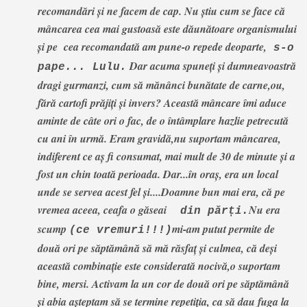
recomandări și ne facem de cap. Nu știu cum se face că
mâncarea cea mai gustoasă este dăunătoare organismului
și pe cea recomandată am pune-o repede deoparte,
s-o
Dar acuma spuneți și dumneavoastră
pape... Lulu.
dragi gurmanzi, cum să mănânci bunătate de carne,ou,
fără cartofi prăjiți și invers? Această mâncare îmi aduce
aminte de câte ori o fac, de o întâmplare hazlie petrecută
cu ani în urmă. Eram gravidă,nu suportam mâncarea,
indiferent ce aș fi consumat, mai mult de 30 de minute și a
fost un chin toată perioada. Dar...în oraș, era un local
unde se servea acest fel și....Doamne bun mai era, că pe
vremea aceea, ceafa o găseai
Nu era
din părți.
scump
mi-am putut permite de
(ce vremuri!!!)
două ori pe săptămână să mă răsfaț și culmea, că deși
această combinație este considerată nocivă,o suportam
bine, mersi. Activam la un cor de două ori pe săptămână
și abia așteptam să se termine repetiția, ca să dau fuga la