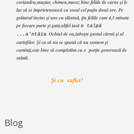
coriandru,muștar, chimen,masez bine feliile de carne și le
las să se împrietenească cu sosul cel puțin două ore. Pe
grătarul încins și uns cu slănină, țin feliile cam 4,5 minute
pe fiecare parte și gata,altfel iasă
o talpă
. Ochiul de ou,iubește gustul cărnii și al
...a'ntâia
cartofilor. Și ca să nu se spună că nu suntem și
cuminți,este bine să completăm cu o porție generoasă de
salată.
Și cu suflet!
Blog