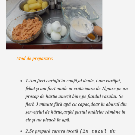
Mod de preparare:
1.Am fiert cartofii în coajă,al dente, i-am curățat,
feliat și am fiert ouăle în crăticioara de 1l,puse pe un
prosop de hârtie umezit bine,pe fundul vasului. Se
fierb 3 minute fără apă cu capac,doar în aburul din
șervețelul de hârtie,astfel gustul ouălelor rămâne în
ele și nu pleacă în apă.
2.Se prepară carnea tocată
(în cazul de