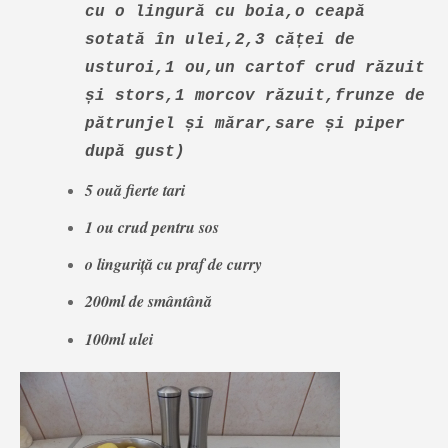
cu o lingură cu boia,o ceapă
sotată în ulei,2,3 căței de
usturoi,1 ou,un cartof crud răzuit
și stors,1 morcov răzuit,frunze de
pătrunjel și mărar,sare și piper
după gust)
5 ouă fierte tari
1 ou crud pentru sos
o linguriță cu praf de curry
200ml de smântână
100ml ulei