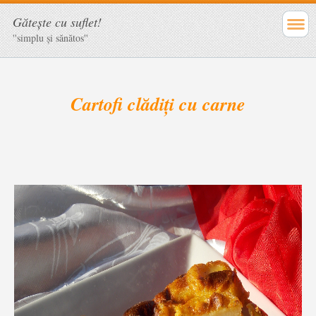
Găteşte cu suflet!
''simplu şi sănătos''
Cartofi clădiți cu carne