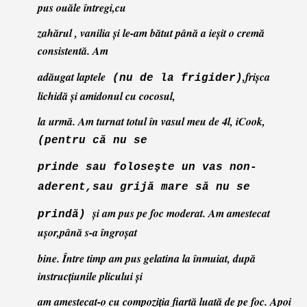
pus ouăle întregi,cu
zahărul , vanilia
şi le-am bătut până a ieşit o cremă
consistentă. Am
adăugat laptele
,frişca
(nu de la frigider)
lichidă şi amidonul cu cocosul,
la urmă.
Am turnat totul în vasul meu de 4l, iCook,
(pentru că nu se
prinde sau foloseşte
un vas non-
aderent,sau grijă mare să nu se
şi am pus pe foc moderat. Am amestecat
prindă)
uşor,
până s-a îngroşat
bine. Între timp am pus gelatina la înmuiat, după
instrucţiunile plicului şi
am
amestecat-o cu compoziţia fiartă luată de pe foc. Apoi