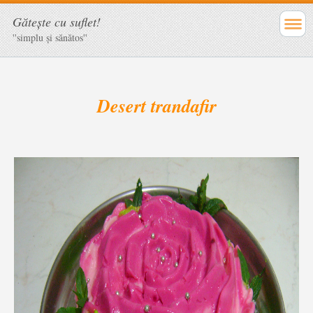
Găteşte cu suflet!
''simplu şi sănătos''
Desert trandafir