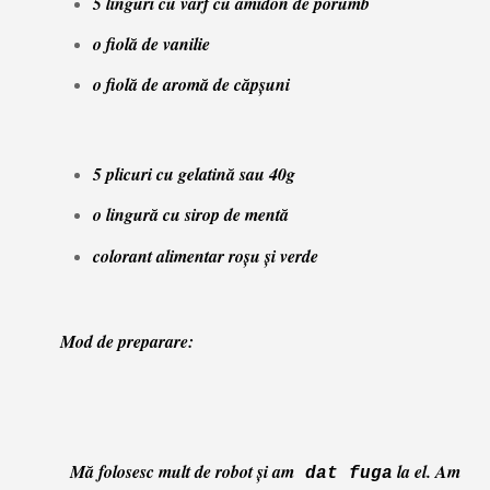
5 linguri cu vârf cu amidon de porumb
o fiolă de vanilie
o fiolă de aromă de căpșuni
5 plicuri cu gelatină sau 40g
o lingură cu sirop de mentă
colorant alimentar roşu şi verde
Mod de preparare:
Mă folosesc mult de robot şi am
la
el. Am
dat fuga