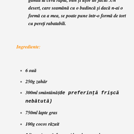
gândit la ceva rapid, bun
şi uşor de făcut
.
Un
desert, care seamănă cu o budincă
şi dacă n-ai o
formă ca a mea, se poate pune într-o
formă de tort
cu pereţi rabatabili.
Ingrediente:
6 ouă
250g zahăr
300ml smântână
(
de preferinţă frişcă
nebătută)
750ml lapte gras
100g cocos răzuit