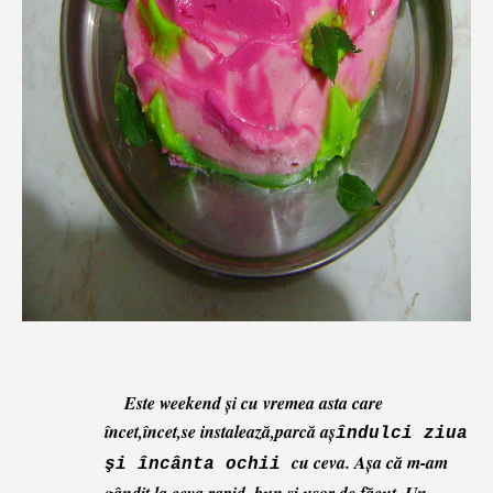
Este weekend şi cu vremea asta care
încet,încet,se instalează,parcă aş
îndulci ziua
cu ceva.
Aşa că m-am
şi încânta ochii