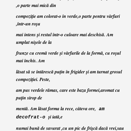
,
o parte mai mică din
compoziţie am colorat-o în verde
,
o parte pentru vârfuri
,într-un roşu
mai intens şi restul într-o culoare mai deschisă. Am
umplut nişele de la
frunze cu cremă verde şi vârfurile de la formă, cu roşul
mai închis. Am
lăsat să se întărescă puţin în frigider şi am turnat grosul
compoziţiei. Peste,
am
pus verdele rămas, care este baza formei,aromat cu
puţin sirop de
mentă. Am lăsat forma la rece, câteva ore,
am
şi iată,e
decofrat-o
numai bună de savurat ,cu un pic de frişcă dacă vrei,sau