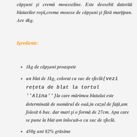
căpșuni și cremă mousseline. Este deosebit datorită
blaturilor roșii,crema mousse de căpșuni și fără marțipan.
Are 4kg.
Igrediente:
1kg de căpșuni proaspete
un blat de 1kg, colorat cu suc de sfeclă
(vezi
rețeta de blat la tortul
la care mărimea blatului este
''Alina'')
determinată de numărul de ouă,în cazul de față,am
folosit 6 buc. dar mari și o formă de 27cm. Apa care
se pune la blat am înlocuit-o cu suc de sfeclă.
450g unt 82% grăsime