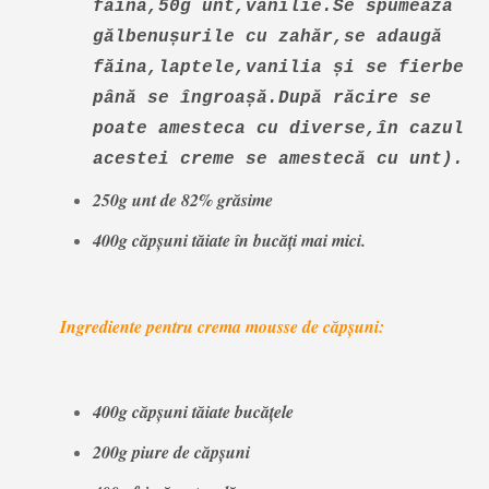
făină,50g unt,vanilie.Se spumează
gălbenușurile cu zahăr,se adaugă
făina,laptele,vanilia și se fierbe
până se îngroașă.După răcire se
poate amesteca cu diverse,în cazul
acestei creme se amestecă cu unt).
250g unt de 82% grăsime
400g căpșuni tăiate în bucăți mai mici.
Ingrediente pentru crema mousse de căpșuni:
400g căpșuni tăiate bucățele
200g piure de căpșuni