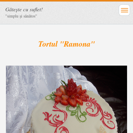
Găteşte cu suflet!
''simplu şi sănătos''
Tortul "Ramona"