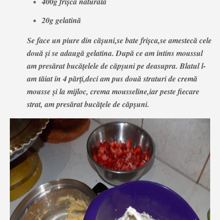
400g frișcă naturală
20g gelatină
Se face un piure din cășuni,se bate frișca,se amestecă cele
două și se adaugă gelatina. După ce am întins moussul
am presărat bucățelele de căpșuni pe deasupra. Blatul l-
am tăiat în 4 părți,deci am pus două straturi de cremă
mousse și la mijloc, crema mousseline,iar peste fiecare
strat, am presărat bucățele de căpșuni.