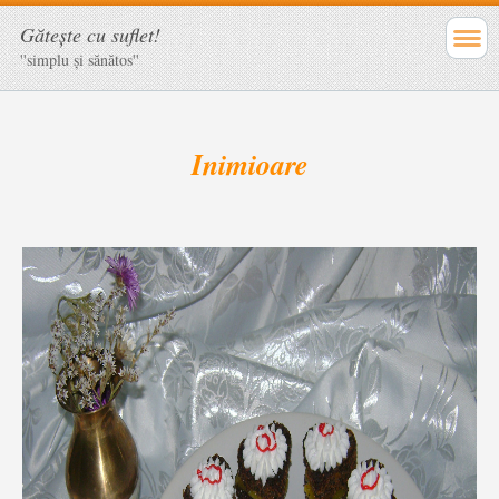
Găteşte cu suflet!
''simplu şi sănătos''
Inimioare