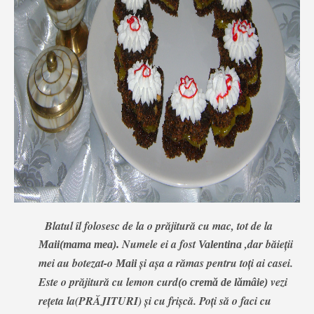
Blatul îl folosesc de la o prăjitură cu mac, tot de la
Numele ei a fost
,dar băieţii
Maii(mama mea).
Valentina
mei au botezat-o
şi aşa a rămas pentru toţi ai casei.
Maii
Este o prăjitură cu lemon curd
vezi
(o cremă de lămâie)
reţeta la(PRĂJITURI)
şi cu frişcă. Poţi să o faci cu