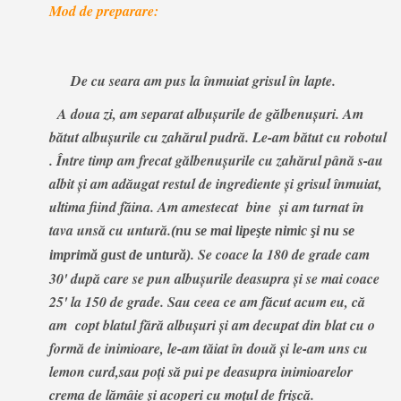
Mod de preparare:
De cu seara am pus la înmuiat grisul în lapte.
A doua zi, am separat albuşurile de gălbenuşuri. Am
bătut albuşurile cu zahărul pudră. Le-am bătut cu robotul
. Între timp am frecat gălbenuşurile cu zahărul până s-au
albit şi am adăugat restul de ingrediente şi grisul înmuiat,
ultima fiind făina.
Am amestecat bine şi am turnat în
tava unsă cu untură.
(
nu se mai lipeşte nimic şi nu se
. Se coace la 180 de grade cam
imprimă gust de untură)
30' după care se pun albuşurile deasupra şi se mai coace
25' la 150 de grade. Sau ceea ce am făcut acum eu, că
am copt blatul fără albuşuri şi am decupat din blat cu o
formă de inimioare, le-am tăiat în două şi le-am uns cu
lemon curd,sau poţi să pui pe deasupra inimioarelor
crema de lămâie şi
acoperi cu moţul de frişcă.