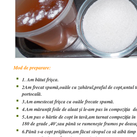
Mod de preparare:
1. Am bătut frișca.
2Am frecat spumă,ouăle cu zahărul,praful de copt,untul top
portocală.
3.Am amestecat frișca cu ouăle frecate spumă.
4.Am mărunțit foile de aluat și le-am pus în compoziția de
5.Am pus o hârtie de copt în tavă,am turnat compoziția în e
180 de grade ,40',sau până se rumenește frumos pe deasu
6.Până s-a copt prăjitura,am făcut siropul ca să aibă timp 