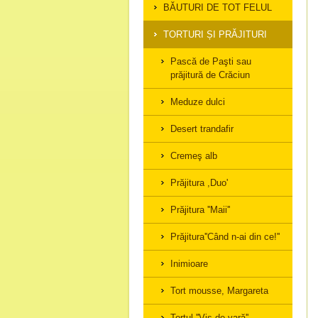
BĂUTURI DE TOT FELUL
TORTURI ȘI PRĂJITURI
Pască de Paşti sau
prăjitură de Crăciun
Meduze dulci
Desert trandafir
Cremeş alb
Prăjitura ,Duo'
Prăjitura ''Maii''
Prăjitura''Când n-ai din ce!''
Inimioare
Tort mousse, Margareta
Tortul ''Vis de vară''