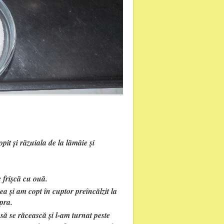
it și răzuiala de la lămâie și
 frișcă cu ouă.
a și am copt în cuptor preîncălzit la
pra.
să se răcească și l-am turnat peste