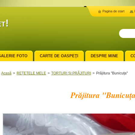
Pagina de start
t!
GALERIE FOTO
CARTE DE OASPEŢI
DESPRE MINE
C
Acasă
>
REȚETELE MELE
>
TORTURI ȘI PRĂJITURI
>
Prăjitura ''Bunicuța''
Prăjitura ''Bunicuța