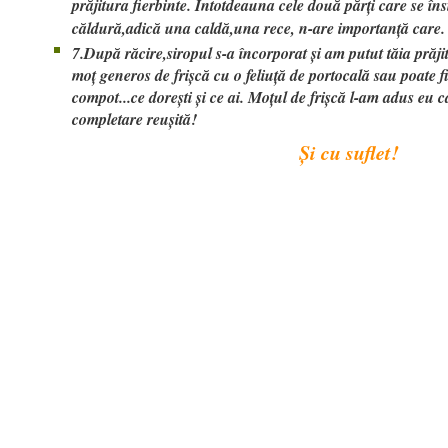
prăjitura fierbinte. Întotdeauna cele două părți care se îns
căldură,adică una caldă,una rece, n-are importanță care.
7.După răcire,siropul s-a încorporat și am putut tăia prăji
moț generos de frișcă cu o feliuță de portocală sau poate fi
compot...ce dorești și ce ai. Moțul de frișcă l-am adus eu 
completare reușită!
Și cu suflet!