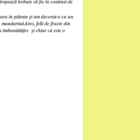
iropează trebuie să fie în contrast de
tura în pătrate și am decorat-o cu un
 mandarină,kiwi, felii de fructe din
ca îmbunătățire și chiar că este o