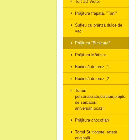
Tort 3D Victor
Prăjitura frapată, "Tani"
Sufleu cu brânză dulce de
vaci
Prăjitura ''Bunicuța''
Prăjitura Mărțișor
Budincă de orez ,1
Budincă de orez ,2
Torturi
personalizate,dulciuri,prăjituri
de sărbători,
aniversări,ocazii
Prăjitura chocoflan
Tortul St.Honore, rețeta
originală