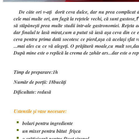
De câte ori v-ați dorit ceva dulce, dar nu prea complicat de
cele mai multe ori, am fugit la rețetele vechi, că sunt gustose,
să stăpânești prea multe studii într-ale gastronomiei. Rețeta 
dar finalul te lasă mirat,cum a putut să iasă așa ceva din ce 
ceva pentru prima dată socotesc ce pierd,așa că același sfat vi
...mai ales cu ce vă alegeți. O prăjitură moale,cu mult sos,da
După mine este o replică la crema de zahăr ars...dar este o rep
Timp de preparare:1h
Număr de porții: 18bucăți
Dificultate: redusă
Ustensile și vase necesare:
boluri pentru ingrediente
un mixer pentru bătut frișca
o crăticioară pentru făcut siropul