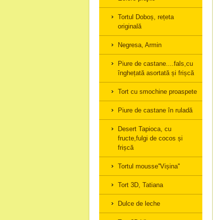
Tortul Doboș, rețeta
originală
Negresa, Armin
Piure de castane....fals,cu
înghețată asortată și frișcă
Tort cu smochine proaspete
Piure de castane în ruladă
Desert Tapioca, cu
fructe,fulgi de cocos și
frișcă
Tortul mousse''Vișina''
Tort 3D, Tatiana
Dulce de leche