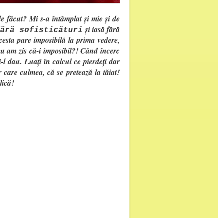
 făcut? Mi s-a întâmplat și mie și de
și iasă fără
fără sofisticături
acesta pare imposibilă la prima vedere,
eu am zis că-i imposibil?! Când încerc
-l dau. Luați în calcul ce pierdeți dar
r care culmea, că se pretează la tăiat!
lică!