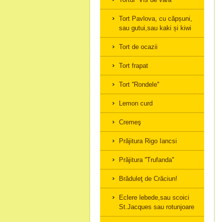
Tort Pavlova, cu căpșuni,
sau gutui,sau kaki și kiwi
Tort de ocazii
Tort frapat
Tort ''Rondele''
Lemon curd
Cremeş
Prăjitura Rigo Iancsi
Prăjitura ''Trufanda''
Brăduleţ de Crăciun!
Eclere lebede,sau scoici
St.Jacques sau rotunjoare