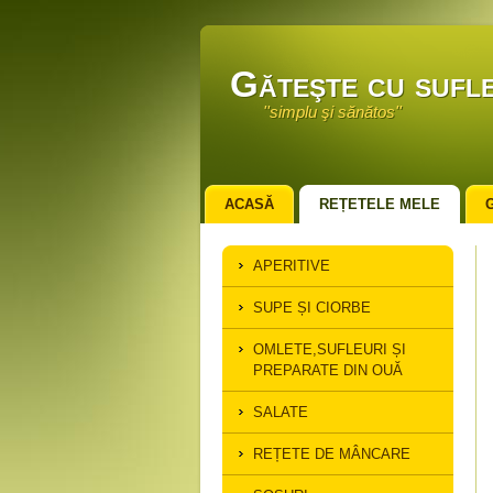
Găteşte cu sufle
''simplu şi sănătos''
ACASĂ
REȚETELE MELE
APERITIVE
SUPE ȘI CIORBE
OMLETE,SUFLEURI ȘI
PREPARATE DIN OUĂ
SALATE
REȚETE DE MÂNCARE