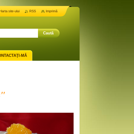
Harta site-ului
RSS
Imprimă
ONTACTAŢI-MĂ
''