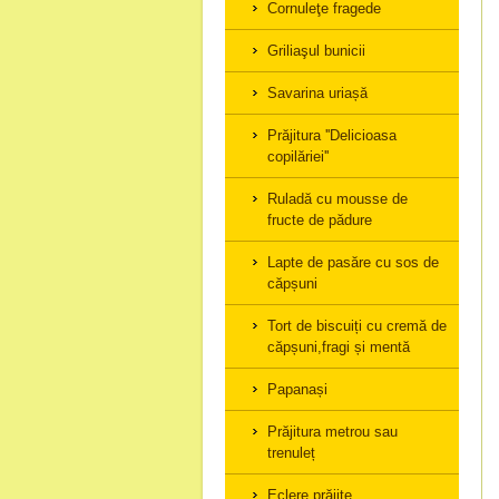
Cornuleţe fragede
Griliaşul bunicii
Savarina uriașă
Prăjitura ''Delicioasa
copilăriei''
Ruladă cu mousse de
fructe de pădure
Lapte de pasăre cu sos de
căpșuni
Tort de biscuiți cu cremă de
căpșuni,fragi și mentă
Papanași
Prăjitura metrou sau
trenuleț
Eclere prăjite