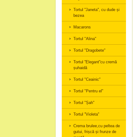
Tortul ''Janeta'', cu dude și
bezea
Macarons
Tortul "Alina"
Tortul "Dragobete"
Tortul ''Elegant''cu cremă
șuhaidă
Tortul "Ceainic"
Tortul "Pentru el"
Tortul "Șah"
Tortul ''Violeta''
Crema brulee,cu peltea de
gutui, frișcă și frunze de