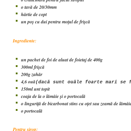
o tavă de 20/30mm
hârtie de copt
un poș cu dui pentru moțul de frișcă
Ingrediente:
un pachet de foi de aluat de foietaj de 400g
300ml frișcă
200g zahăr
4,6 ouă
(dacă sunt ouăle foarte mari se 
150ml unt topit
coaja de la o lămâie și o portocală
o linguriță de bicarbonat stins cu oțet sau zeamă de lămâi
o portocală
Pentru sirop: