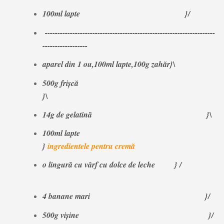
100ml lapte
}/
--------------------------------------------------------------------
------------------
aparel din 1 ou,100ml lapte,100g zahăr}\
500g frișcă
}\
14g de gelatină }\
100ml lapte
}
ingredientele pentru cremă
o lingură cu vârf cu dolce de leche } /
4 banane mari }/
500g vișine }/