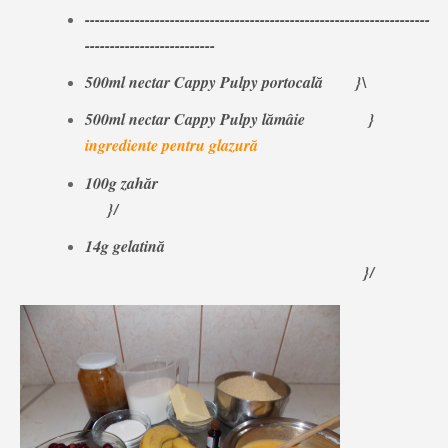
---------------------------------------------------------------------
--------------------------
500ml nectar Cappy Pulpy portocală }\
500ml nectar Cappy Pulpy lămâie }
ingrediente pentru glazură
100g zahăr
}/
14g gelatină
}/