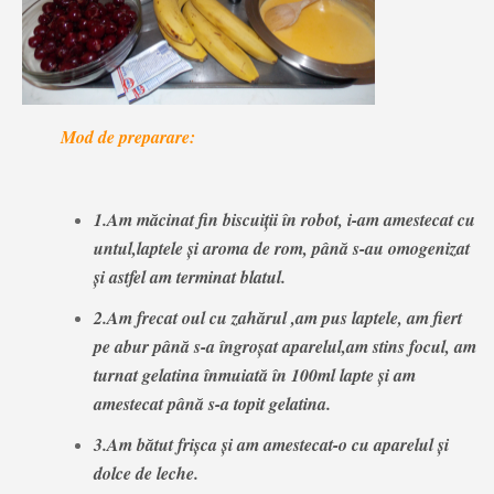
Mod de preparare:
1.Am măcinat fin biscuiții în robot, i-am amestecat cu
untul,laptele și aroma de rom, până s-au omogenizat
și astfel am terminat blatul.
2.Am frecat oul cu zahărul ,am pus laptele, am fiert
pe abur până s-a îngroșat aparelul,am stins focul, am
turnat gelatina înmuiată în 100ml lapte și am
amestecat până s-a topit gelatina.
3.Am bătut frișca și am amestecat-o cu aparelul și
dolce de leche.