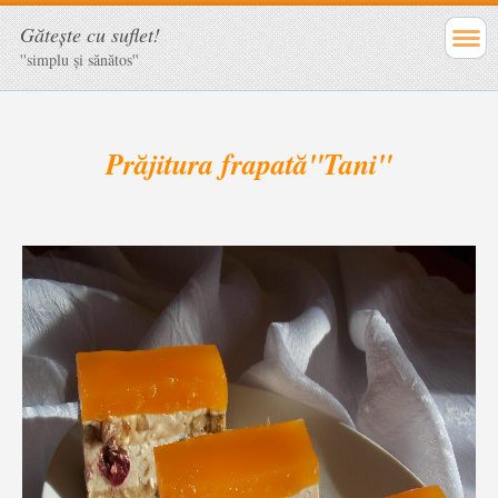
Găteşte cu suflet!
''simplu şi sănătos''
Prăjitura frapată"Tani"