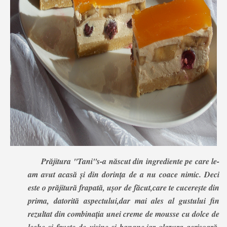
Prăjitura ''Tani''s-a născut din ingrediente pe care le-
am avut acasă și din dorința de a nu coace nimic. Deci
este o prăjitură frapată, ușor de făcut,care te cucerește din
prima, datorită aspectului,dar mai ales al gustului fin
rezultat din combinația unei creme de mousse cu dolce de
leche și fructe de vișine și banane,iar glazura acrișoară,