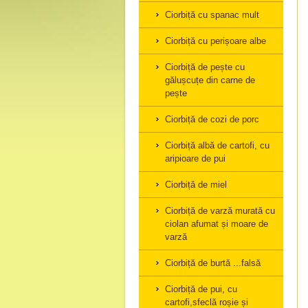
Ciorbiță cu spanac mult
Ciorbiță cu perișoare albe
Ciorbiță de pește cu
gălușcuțe din carne de
pește
Ciorbiță de cozi de porc
Ciorbiță albă de cartofi, cu
aripioare de pui
Ciorbiță de miel
Ciorbiță de varză murată cu
ciolan afumat și moare de
varză
Ciorbiță de burtă ...falsă
Ciorbiță de pui, cu
cartofi,sfeclă roșie și