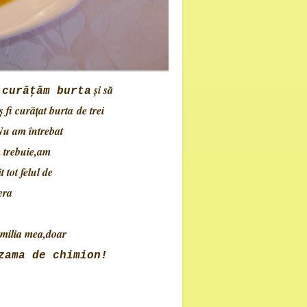
şi să
 curăţăm burta
 fi curăţat burta de trei
 Nu am întrebat
 trebuie,am
 tot felul de
era
amilia mea,doar
zama de chimion!