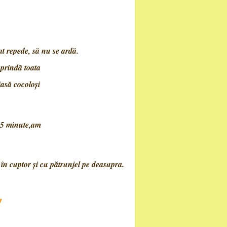
t repede, să nu se ardă.
uprindă toata
iasă cocoloşi
ă 5 minute,am
ă zdrenţele.
 în cuptor
şi cu pătrunjel pe deasupra.
!