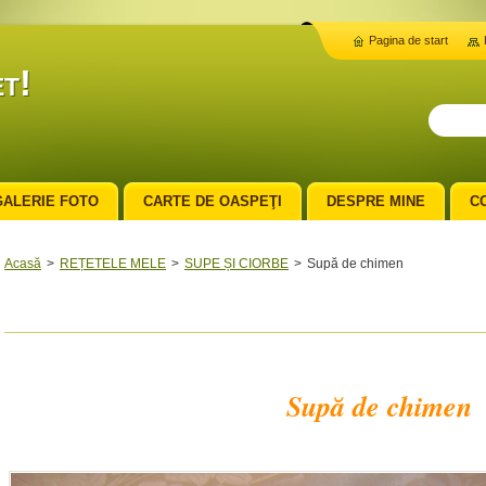
Pagina de start
t!
GALERIE FOTO
CARTE DE OASPEŢI
DESPRE MINE
C
Acasă
>
REȚETELE MELE
>
SUPE ȘI CIORBE
>
Supă de chimen
Supă de chimen