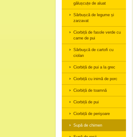
gălușcuțe de aluat
Sărbușcă de legume și
zarzavat
Ciorbiță de fasole verde cu
carne de pui
Sărbuşcă de cartofi cu
ciolan
Ciorbiță de pui a la grec
Ciorbiță cu inimă de porc
Ciorbiță de toamnă
Ciorbiță de pui
Ciorbiță de perişoare
Supă de chimen
Supă de roşii