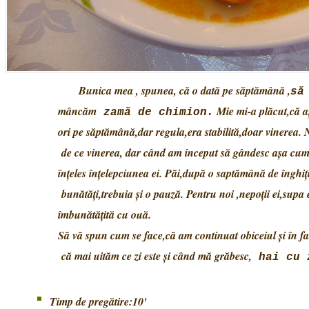
Bunica mea , spunea, că o dată pe săptămână ,
să
mâncăm
Mie mi-a plăcut,că aş
zamă de chimion.
ori pe săptămână,dar regula,era stabilită,doar vinerea.
de ce
vinerea, dar când am început să gândesc aşa cum
înţeles
înţelepciunea ei. Păi,după o saptămână de înghiţit
bunătăţi,
trebuia şi o pauză. Pentru noi ,nepoţii ei,supa 
îmbunătăţită cu ouă.
Să vă spun cum se face,că am continuat obiceiul şi în f
că
mai uităm ce zi este şi când mă grăbesc,
hai cu 
Timp de pregătire:10'