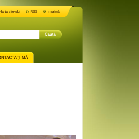
Harta site-ului
RSS
Imprimă
ONTACTAŢI-MĂ