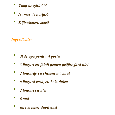
Timp de gătit:20'
Număr de porţii:6
Dificultate:uşoară
Ingrediente:
3l de apă pentru 4 porţii
3 linguri cu făină
pentru prăjire fără ulei
2 linguriţe cu chimen măcinat
o lingură rasă, cu boia dulce
2 linguri cu ulei
6 ouă
sare şi piper după gust