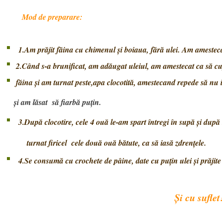
Mod de preparare:
1.Am prăjit făina cu chimenul şi boiaua, fără ulei. Am amesteca
2.Când s-a brunificat, am adăugat uleiul, am amestecat ca să c
făina
şi am turnat peste,apa clocotită, amestecand repede să nu 
şi am
lăsat
să fiarbă puţin.
3.După clocotire, cele 4 ouă le-am spart întregi în supă şi dup
turnat firicel cele două ouă bătute, ca să ias
4.Se consumă cu crochete de pâine, date cu puţin ulei şi prăjite
Şi cu suflet