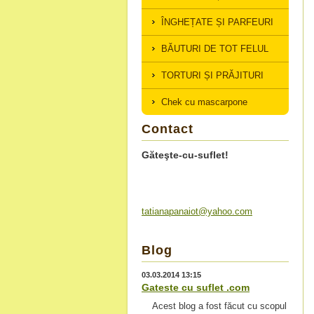
ÎNGHEȚATE ȘI PARFEURI
BĂUTURI DE TOT FELUL
TORTURI ȘI PRĂJITURI
Chek cu mascarpone
Contact
Găteşte-cu-suflet!
tatianap
anaiot@y
ahoo.com
Blog
03.03.2014 13:15
Gateste cu suflet .com
Acest blog a fost făcut cu scopul