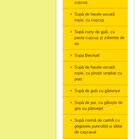
cușcuș
Supă de fasole uscată
roșie, cu cușcuș
Supă curry de gulii, cu
paste cușcuș și zdremțe de
ou
Supa Becinalt
Supă de fasole uscată
roșie, cu piroști umpluți cu
praz.
Supă de gulii cu gârtenye
Supă de pui, cu găluște de
gris cu pătrunjel
Supă cremă de cartofi,cu
gogoșele,șunculiță și țăiței
de cașcaval