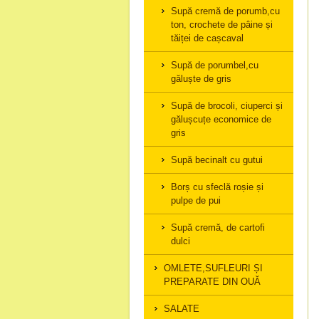
Supă cremă de porumb,cu
ton, crochete de pâine și
tăiței de cașcaval
Supă de porumbel,cu
găluște de gris
Supă de brocoli, ciuperci și
gălușcuțe economice de
gris
Supă becinalt cu gutui
Borș cu sfeclă roșie și
pulpe de pui
Supă cremă, de cartofi
dulci
OMLETE,SUFLEURI ȘI
PREPARATE DIN OUĂ
SALATE