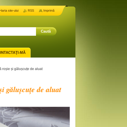
Harta site-ului
RSS
Imprimă
ONTACTAŢI-MĂ
lă roșie și gălușcuțe de aluat
 și gălușcuțe de aluat