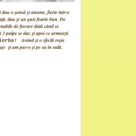
dau o șansă și anume, fierte într-o
ență, dau și un gust foarte bun. De
onabile de fiecare dată când se
ă 3 pulpe se duc și apoi ce urmează
Având și o sfeclă roșie
ciorba!
așe și am pus-o și pe ea în oală.