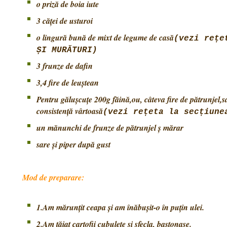
o priză de boia iute
3 căței de usturoi
o lingură bună de mixt de legume de casă
(vezi rețe
ȘI MURĂTURI)
3 frunze de dafin
3,4 fire de leuștean
Pentru gălușcuțe 200g făină,ou, câteva fire de pătrunjel,s
consistență vârtoasă
(vezi rețeta la secțiune
un mănunchi de frunze de pătrunjel ș mărar
sare și piper după gust
Mod de preparare:
1.Am mărunțit ceapa și am înăbușit-o în puțin ulei.
2.Am tăiat cartofii cubulețe și sfecla, bastonașe.