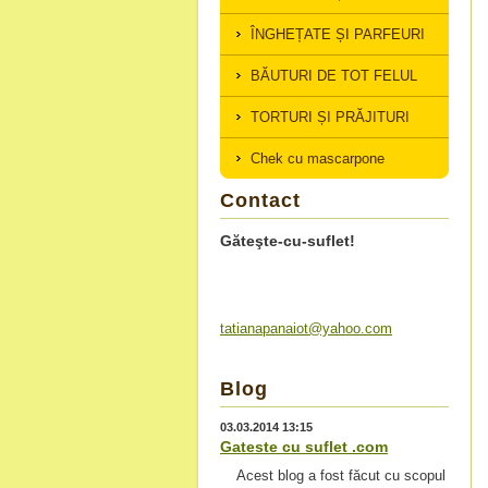
ÎNGHEȚATE ȘI PARFEURI
BĂUTURI DE TOT FELUL
TORTURI ȘI PRĂJITURI
Chek cu mascarpone
Contact
Găteşte-cu-suflet!
tatianap
anaiot@y
ahoo.com
Blog
03.03.2014 13:15
Gateste cu suflet .com
Acest blog a fost făcut cu scopul