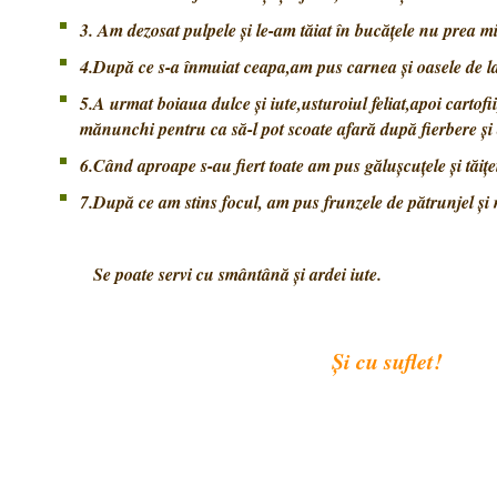
3. Am dezosat pulpele și le-am tăiat în bucățele nu prea mi
4.După ce s-a înmuiat ceapa,am pus carnea și oasele de la 
5.A urmat boiaua dulce și iute,usturoiul feliat,apoi cartofii
mănunchi pentru ca să-l pot scoate afară după fierbere și
6.Când aproape s-au fiert toate am pus gălușcuțele și tăiței
7.După ce am stins focul, am pus frunzele de pătrunjel și 
Se poate servi cu smântână și ardei iute.
Și cu suflet!