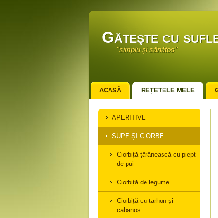
Găteşte cu sufle
''simplu şi sănătos''
ACASĂ
REȚETELE MELE
APERITIVE
SUPE ȘI CIORBE
Ciorbiță țărănească cu piept
de pui
Ciorbiță de legume
Ciorbiță cu tarhon și
cabanos