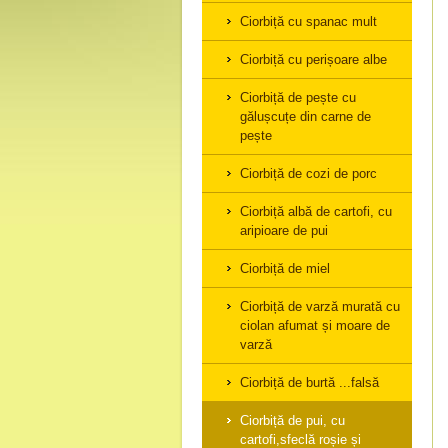
Ciorbiță cu spanac mult
Ciorbiță cu perișoare albe
Ciorbiță de pește cu
gălușcuțe din carne de
pește
Ciorbiță de cozi de porc
Ciorbiță albă de cartofi, cu
aripioare de pui
Ciorbiță de miel
Ciorbiță de varză murată cu
ciolan afumat și moare de
varză
Ciorbiță de burtă ...falsă
Ciorbiță de pui, cu
cartofi,sfeclă roșie și