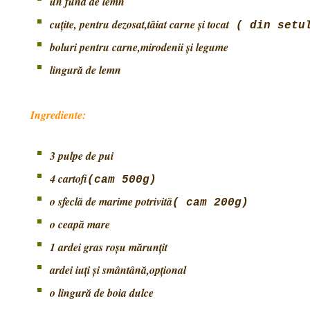
un fund de lemn
cuțite, pentru dezosat,tăiat carne și tocat
( din setul
boluri pentru carne,mirodenii și legume
lingură de lemn
Ingrediente:
3 pulpe de pui
4 cartofi
(cam 500g)
o sfeclă de marime potrivită
( cam 200g)
o ceapă mare
1 ardei gras roșu mărunțit
ardei iuți și smântână,opțional
o lingură de boia dulce