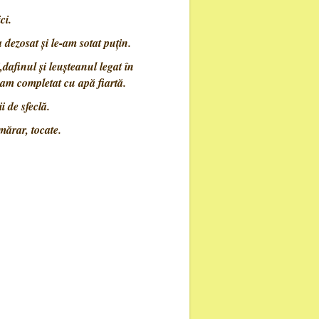
ci.
dezosat și le-am sotat puțin.
,dafinul și leușteanul legat în
 am completat cu apă fiartă.
i de sfeclă.
mărar, tocate.