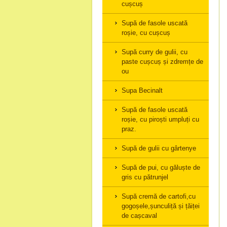
cușcuș
Supă de fasole uscată
roșie, cu cușcuș
Supă curry de gulii, cu
paste cușcuș și zdremțe de
ou
Supa Becinalt
Supă de fasole uscată
roșie, cu piroști umpluți cu
praz.
Supă de gulii cu gârtenye
Supă de pui, cu găluște de
gris cu pătrunjel
Supă cremă de cartofi,cu
gogoșele,șunculiță și țăiței
de cașcaval