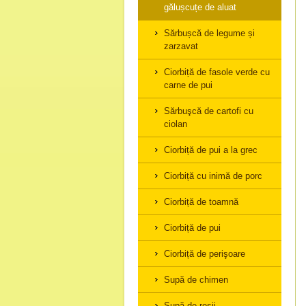
gălușcuțe de aluat
Sărbușcă de legume și
zarzavat
Ciorbiță de fasole verde cu
carne de pui
Sărbuşcă de cartofi cu
ciolan
Ciorbiță de pui a la grec
Ciorbiță cu inimă de porc
Ciorbiță de toamnă
Ciorbiță de pui
Ciorbiță de perişoare
Supă de chimen
Supă de roşii