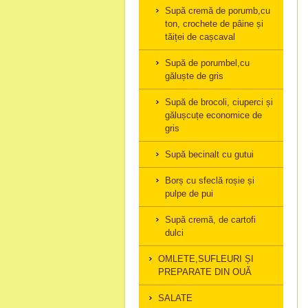
Supă cremă de porumb,cu
ton, crochete de pâine și
tăiței de cașcaval
Supă de porumbel,cu
găluște de gris
Supă de brocoli, ciuperci și
gălușcuțe economice de
gris
Supă becinalt cu gutui
Borș cu sfeclă roșie și
pulpe de pui
Supă cremă, de cartofi
dulci
OMLETE,SUFLEURI ȘI
PREPARATE DIN OUĂ
SALATE