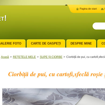
Pagina de start
t!
GALERIE FOTO
CARTE DE OASPEŢI
DESPRE MINE
C
Acasă
>
REȚETELE MELE
>
SUPE ȘI CIORBE
>
Ciorbiță de pui, cu cartofi,sfec
Ciorbiță de pui, cu cartofi,sfeclă roșie