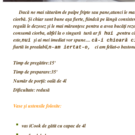
Dacă ne mai săturăm de pulpe fripte sau pane,atunci le mai 
ciorbă. Și chiar sunt bune așa fierte, fiindcă pe lângă consist
regulă le dezosez și le mai mărunțesc pentru a avea bucăți rez
consumă ciorba, altfel la o singură tură ar fi
pentru c
,
hui
este,
și ai mei imediat vor spune....
nui
că-i chioară 
fiartă în prealabil,
ci am feliat-o baston
n-am iertat-o,
Timp de pregătire:15'
Timp de preparare:35'
Număr de porții: oală de 4l
Dificultate: redusă
Vase și ustensile folosite:
vas iCook de gătit cu capac de 4l