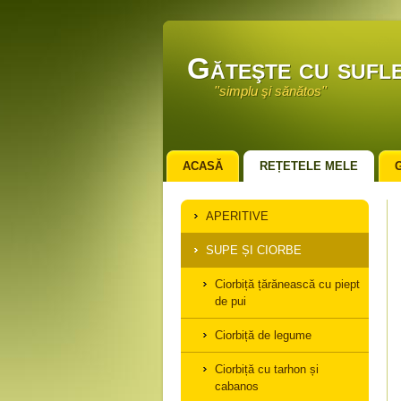
Găteşte cu sufle
''simplu şi sănătos''
ACASĂ
REȚETELE MELE
APERITIVE
SUPE ȘI CIORBE
Ciorbiță țărănească cu piept
de pui
Ciorbiță de legume
Ciorbiță cu tarhon și
cabanos