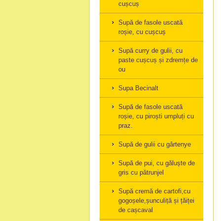
cușcuș
Supă de fasole uscată
roșie, cu cușcuș
Supă curry de gulii, cu
paste cușcuș și zdremțe de
ou
Supa Becinalt
Supă de fasole uscată
roșie, cu piroști umpluți cu
praz.
Supă de gulii cu gârtenye
Supă de pui, cu găluște de
gris cu pătrunjel
Supă cremă de cartofi,cu
gogoșele,șunculiță și țăiței
de cașcaval