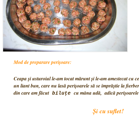
Mod de preparare
perișoare:
Ceapa şi usturoiul le-am tocat mărunt şi le-am amestecat cu ce
un liant bun, care nu lasă perișoarele să se împrăștie la fierbe
din care am făcut
cu mâna udă, adică perişoarele ș
biluţe
Şi cu suflet!