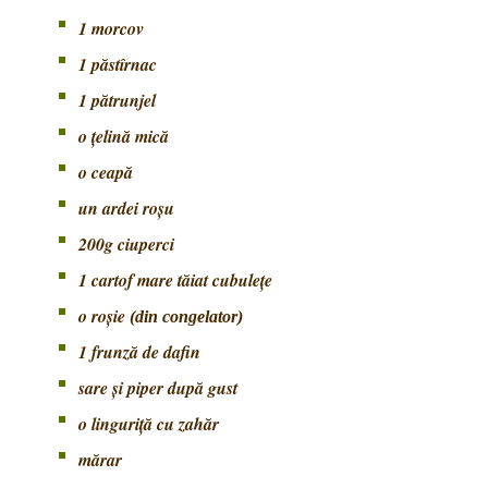
1 morcov
1 păstîrnac
1 pătrunjel
o ţelină mică
o ceapă
un ardei roşu
200g ciuperci
1 cartof mare tăiat cubuleţe
o roşie
(din congelator)
1 frunză de dafin
sare şi piper după gust
o linguriţă cu zahăr
mărar