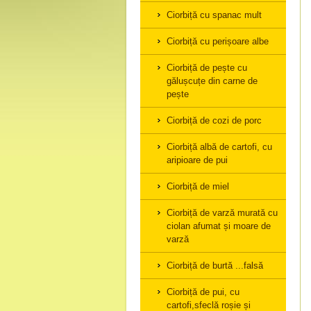
Ciorbiță cu spanac mult
Ciorbiță cu perișoare albe
Ciorbiță de pește cu
gălușcuțe din carne de
pește
Ciorbiță de cozi de porc
Ciorbiță albă de cartofi, cu
aripioare de pui
Ciorbiță de miel
Ciorbiță de varză murată cu
ciolan afumat și moare de
varză
Ciorbiță de burtă ...falsă
Ciorbiță de pui, cu
cartofi,sfeclă roșie și