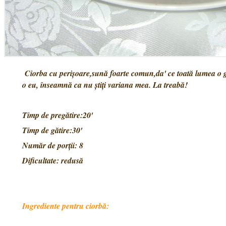
Ciorba cu perişoare,sună foarte comun,da' ce toată lumea o gă
o eu, înseamnă ca nu ştiţi variana mea. La treabă!
Timp de pregătire:20'
Timp de gătire:30'
Număr de porţii: 8
Dificultate: redusă
Ingrediente pentru ciorbă: