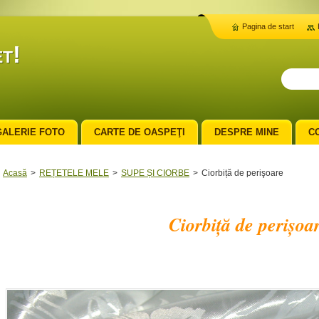
Pagina de start
t!
GALERIE FOTO
CARTE DE OASPEŢI
DESPRE MINE
C
Acasă
>
REȚETELE MELE
>
SUPE ȘI CIORBE
>
Ciorbiță de perişoare
Ciorbiță de perişoa