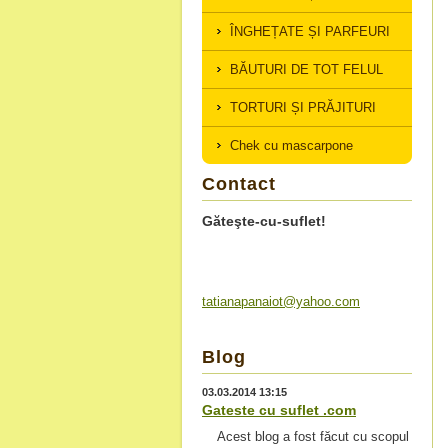
ÎNGHEȚATE ȘI PARFEURI
BĂUTURI DE TOT FELUL
TORTURI ȘI PRĂJITURI
Chek cu mascarpone
Contact
Găteşte-cu-suflet!
tatianap
anaiot@y
ahoo.com
Blog
03.03.2014 13:15
Gateste cu suflet .com
Acest blog a fost făcut cu scopul