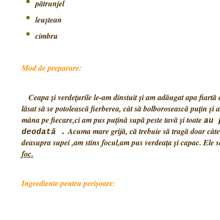
pătrunjel
leuştean
cimbru
Mod de preparare:
Ceapa şi verdeţurile le-am dinstuit şi am adăugat apa fiartă c
lăsat să se potolească fierberea, cât să bolborosească puţin 
m
âna pe fiecare,ci am pus puţină supă peste tavă şi toate
au 
Acuma mare grijă, că trebuie să tragă doar câte
deodată .
deasupra supei ,am stins focul,am pus verdeaţa şi capac. Ele s
foc.
Ingrediente pentru perișoare: