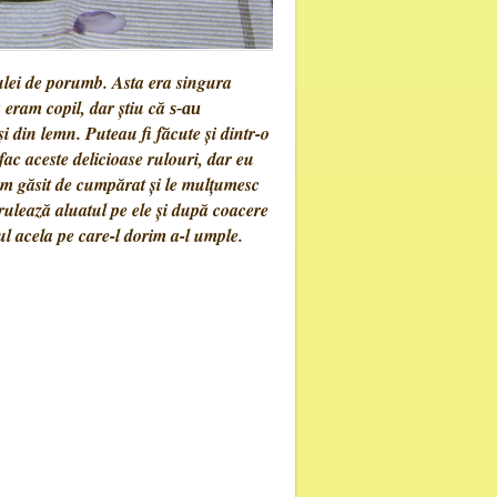
lei de porumb. Asta era singura
eram copil, dar știu că
s-au
i din lemn. Puteau fi făcute și dintr-o
c aceste delicioase rulouri, dar eu
am găsit de cumpărat și le mulțumesc
 rulează aluatul pe ele și după coacere
l acela pe care-l dorim a-l umple.