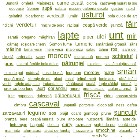
carne tocată
omletă
Maioneză
Bundiță
ciorbă
castraveţi muraţi la so
supă
salată
gustos
gogoașe
Somon
mazăre galbenă uscată
rapid
usturoi
verdeață
gelatină
bicarbonat
jumări
boia dulce de ar
făi
verdețuri
ceapă verde
șuncă
ridichi
răcituri
rinichi de porc
unt
lapte
mir
ulei
piper
oregano
măghiran
sărată
turmeric
cârnaț
Somon fume
smântână groasă
roșioare cherry
sănă
măsline
roșii
maioneză
sare de
lămâi verzi
mere verzi
șalău
tahini
morcov
schinduf
sare
ardei albi
simplă
muștar ouă
porumb
pătrunjel
gras
usturoi lămâie boia dulce
excelent
salată bulgărească
smân
morcovi
pulpe
leuștean
inimi de pui
măduvă
oase de vită
ceapă mică
aluat
țelină mică
zdrențe de ou
rasol
lapte acru
rădăcină d
vechi
rețete adaptate
trufandale e
sănătoasă
coajă
lapte călduț
cremă
b
iaurt
coriandru
b
orez cu bob lung
miere
ciolan afumat
prune uscate
frișcă
gălbenușuri
iute
papanași
dulceață
cidru
anason stela
cașcaval
cimbru
ciocolată
cafe
umplută
portofele
ness
șunculi
legume
zarzavaturi
sos
prăjit
gomboți
prune
opărit
branză
piure
aripioare
nucșoară
lămâiță
lapte de
bere
ceapă murată
curry
linte roșie
baghetă
deliciu
rozmarin
șnițel de pui
ceafă de 
smochine
marinată
afumătură
aluat de foietaj
mozzarella
plăcintă
zahăr