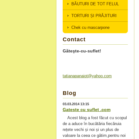
BĂUTURI DE TOT FELUL
TORTURI ȘI PRĂJITURI
Chek cu mascarpone
Contact
Găteşte-cu-suflet!
tatianap
anaiot@y
ahoo.com
Blog
03.03.2014 13:15
Gateste cu suflet .com
Acest blog a fost făcut cu scopul
de a aduce în bucătăria fiecăruia
rețete vechi și noi și un plus de
valoare la ceea ce gătim,pentru noi