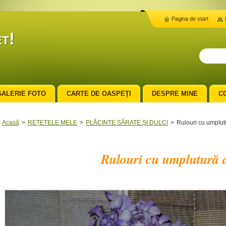
Pagina de start
t!
GALERIE FOTO
CARTE DE OASPEŢI
DESPRE MINE
C
Acasă
>
REȚETELE MELE
>
PLĂCINTE SĂRATE ȘI DULCI
>
Rulouri cu umplut
Rulouri cu umplutură 