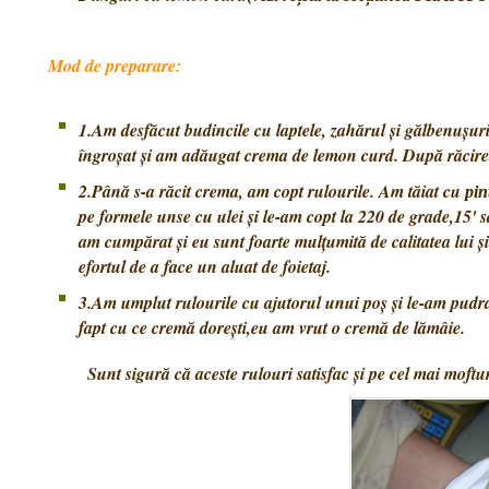
Mod de preparare:
1.Am desfăcut budincile cu laptele, zahărul și gălbenușuri
îngroșat și am adăugat crema de lemon curd. După răcire
2.Până s-a răcit crema, am copt rulourile. Am tăiat cu
pin
pe formele unse cu ulei și le-am copt la 220 de grade,15' 
am cumpărat și eu sunt foarte mulțumită de calitatea lui și
efortul de a face un aluat de foietaj.
3.Am umplut rulourile cu ajutorul unui poș și le-am pudra
fapt cu ce cremă dorești,eu am vrut o cremă de lămâie.
Sunt sigură că aceste rulouri satisfac și pe cel mai moft