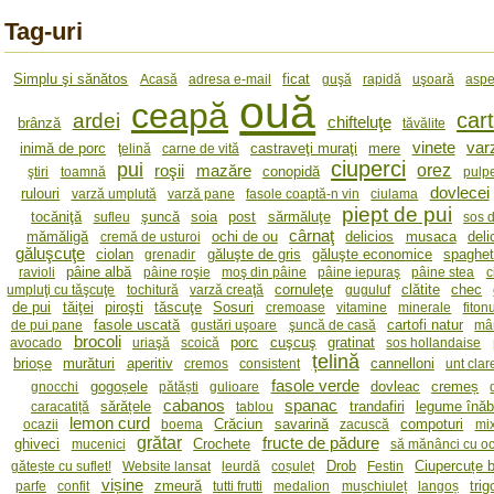
Tag-uri
Simplu şi sănătos
ficat
Acasă
adresa e-mail
guşă
rapidă
uşoară
aspe
ouă
ceapă
cart
ardei
chifteluţe
brânză
tăvălite
vinete
var
inimă de porc
castraveţi muraţi
mere
ţelină
carne de vită
ciuperci
pui
orez
roşii
mazăre
conopidă
ştiri
toamnă
pulp
dovlecei
rulouri
varză umplută
varză pane
fasole coaptă-n vin
ciulama
piept de pui
tocăniţă
şuncă
soia
post
sărmăluţe
sufleu
sos 
cârnaţ
mămăligă
ochi de ou
delicios
musaca
deli
cremă de usturoi
găluşcuţe
ciolan
găluşte de gris
găluşte economice
spaghet
grenadir
pâine albă
ravioli
pâine roşie
moş din pâine
pâine iepuraş
pâine stea
c
cornuleţe
clătite
chec
umpluţi cu tăşcuţe
tochitură
varză creaţă
guguluf
de pui
tăiţei
piroşti
tăscuţe
Sosuri
cremoase
vitamine
minerale
fitonu
fasole uscată
cartofi natur
de pui pane
gustări uşoare
şuncă de casă
mâ
brocoli
porc
cuşcuş
gratinat
avocado
uriaşă
scoică
sos hollandaise
țelină
brioșe
murături
aperitiv
cannelloni
cremos
consistent
unt clare
fasole verde
gogoșele
dovleac
cremeș
gnocchi
pătăști
gulioare
cabanos
spanac
sărățele
trandafiri
legume înăb
caracatiță
tablou
lemon curd
Crăciun
savarină
compoturi
ocazii
boema
zacuscă
mi
grătar
fructe de pădure
ghiveci
Crochete
mucenici
să mănânci cu oc
Drob
Ciupercuțe 
gătește cu suflet!
Website lansat
leurdă
coșuleț
Festin
vișine
zmeură
tri
parfe
confit
tutti frutti
medalion
mușchiuleț
langoș