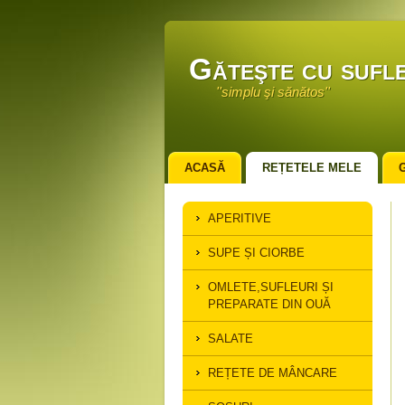
Găteşte cu sufle
''simplu şi sănătos''
ACASĂ
REȚETELE MELE
APERITIVE
SUPE ȘI CIORBE
OMLETE,SUFLEURI ȘI
PREPARATE DIN OUĂ
SALATE
REȚETE DE MÂNCARE