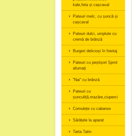
kale,feta și cașcaval
Pateuri melc, cu șuncă și
cașcaval
Pateuri dulci, umplute cu
cremă de brânză
Burgeri delicioși în foietaj
Pateuri cu peștișori Șprot
afumați
''Nai'' cu brânză
Pateuri cu
șunculiță,mazăre,ciuperci
Cornulețe cu cabanos
Sărățele la aparat
Tarta Tatin