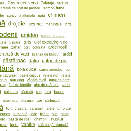
Castraveți verzi
Foietaje
are
saleuri
somon fume
cremă de ficat de pasăre
chimen
dei
şunculiţă afumată
napi
nă
drojdie
pesmet
măruntaie
tortă
odenii
amidon
sos remoulade
gris
ulei extravirgin de
tate
ușoare
ardei roșii
 mare
zahar
oțet
colorată
branză de vaci
ardei
brănză de burduf
păstârnac
dafin
pulpe de pui
tână
boia dulce
ou
carne amestec
e pătrunjel
paste cușcuș
rețete noi
rețete
oțuri
bob lung
vânătă mică
inimi de porc
oia
ulei de măsline
ardei
felii de lămâie
feta
bacon
t
cuișoare
băutură
caș
a
marmorat
glazurat
zer
sărbușcă
ță
tort
umplute
glazura
caramel
lalele
 cocos
vin
pane
rumenită
folie
ficăţei
muștar
porc
pastă de roșii
ghimbir
vanilie
praz
fripte
slăninuță afumată