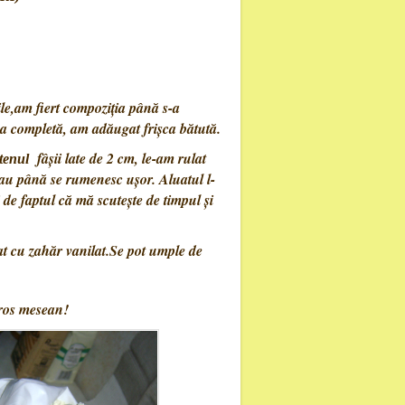
le,am fiert compoziția până s-a
a completă, am adăugat frișca bătută.
fâșii late de 2 cm, le-am rulat
tenul
sau până se rumenesc ușor. Aluatul l-
 de faptul că mă scutește de timpul și
t cu zahăr vanilat.Se pot umple de
uros mesean!