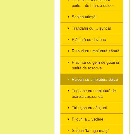
perle... de brânză dulce.
Scoica uriaşă!
Trandafiri cu.... şuncă!
Plăcintă cu dovleac
Rulouri cu umplutură sărată
Plăcintă cu gem de gutui și
pudră de roșcove
Rulouri cu umplutură dulce
Trigoane,cu umplutură de
brânză,caș,șuncă
Tirbușon cu căpșuni
Plicuri la ...vedere
Saleuri ''la fuga marș''