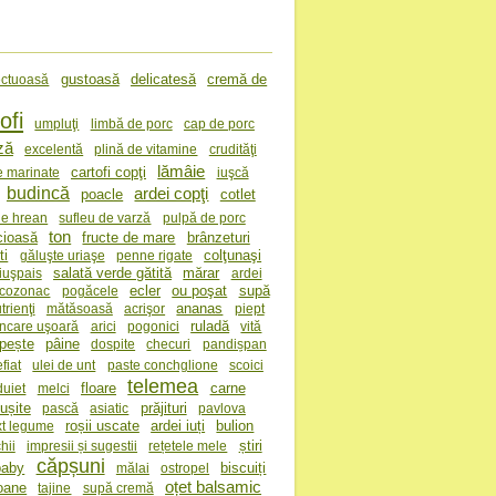
gustoasă
delicatesă
cremă de
ctuoasă
ofi
umpluţi
limbă de porc
cap de porc
ză
excelentă
plină de vitamine
crudităţi
lămâie
cartofi copţi
e marinate
iuşcă
budincă
ardei copţi
poacle
cotlet
de hrean
sufleu de varză
pulpă de porc
ton
cioasă
fructe de mare
brânzeturi
ti
colţunaşi
găluşte uriaşe
penne rigate
salată verde gătită
mărar
iuşpais
ardei
ecler
ou poşat
supă
cozonac
pogăcele
ananas
trienţi
mătăsoasă
acrişor
piept
ruladă
ncare uşoară
arici
pogonici
vită
pește
pâine
dospite
checuri
pandișpan
fiat
ulei de unt
paste conchglione
scoici
telemea
floare
carne
duiet
melci
ușite
prăjituri
pască
asiatic
pavlova
roșii uscate
ardei iuți
bulion
xt legume
știri
hii
impresii și sugestii
rețetele mele
căpșuni
baby
biscuiți
mălai
ostropel
oțet balsamic
goane
tajine
supă cremă