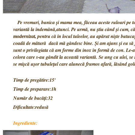
Pe vremuri, bunica și mama mea, făceau aceste rulouri pe tu
variantă la îndemână,atunci. Pe urmă, nu știu când și cum, că 
pentru că în locul tuleelor, au apărut niște butucaș
modernizat,
coadă de mătură dacă mă gândesc bine. Și am ajuns și eu să fa
sunt o privilegiata că am forme din inox în formă de con. Le-
celora care s-au gândit la această variantă. Se ung cu ulei, se
se mișcă ușor tubulețul care alunecă frumos afară, lăsând golu
Timp de pregătire:15'
Timp de preparare:1h
Număr de bucăți:32
Dificultate:redusă
Ingrediente: