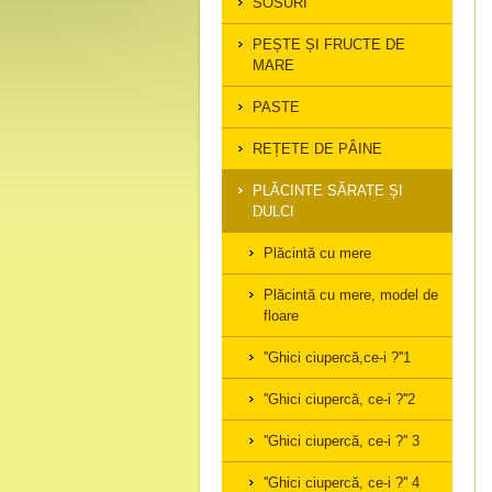
SOSURI
PEȘTE ȘI FRUCTE DE
MARE
PASTE
REȚETE DE PÂINE
PLĂCINTE SĂRATE ȘI
DULCI
Plăcintă cu mere
Plăcintă cu mere, model de
floare
''Ghici ciupercă,ce-i ?''1
''Ghici ciupercă, ce-i ?''2
''Ghici ciupercă, ce-i ?'' 3
''Ghici ciupercă, ce-i ?'' 4