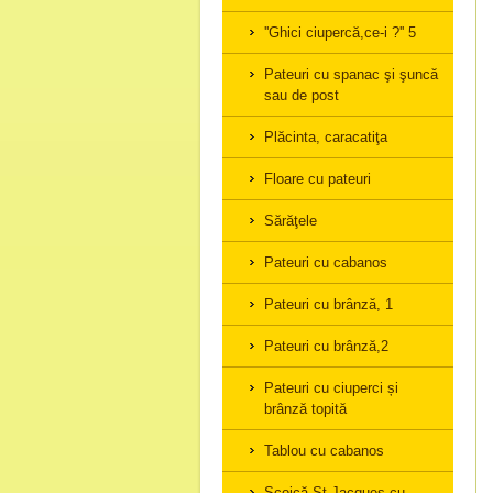
''Ghici ciupercă,ce-i ?'' 5
Pateuri cu spanac şi şuncă
sau de post
Plăcinta, caracatiţa
Floare cu pateuri
Sărăţele
Pateuri cu cabanos
Pateuri cu brânză, 1
Pateuri cu brânză,2
Pateuri cu ciuperci și
brânză topită
Tablou cu cabanos
Scoică St.Jacques cu