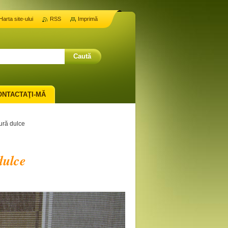
Harta site-ului
RSS
Imprimă
ONTACTAŢI-MĂ
ură dulce
dulce