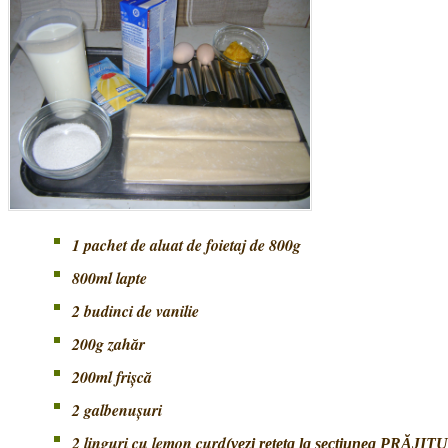
1 pachet de aluat de foietaj de 800g
800ml lapte
2 budinci de vanilie
200g zahăr
200ml frișcă
2 galbenușuri
2 linguri cu lemon curd
(vezi rețeta la secțiunea PRĂJIT