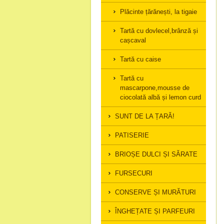
Plăcinte țărănești, la tigaie
Tartă cu dovlecel,brânză și
cașcaval
Tartă cu caise
Tartă cu
mascarpone,mousse de
ciocolată albă și lemon curd
SUNT DE LA ȚARĂ!
PATISERIE
BRIOȘE DULCI ȘI SĂRATE
FURSECURI
CONSERVE ȘI MURĂTURI
ÎNGHEȚATE ȘI PARFEURI