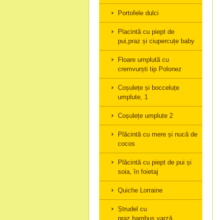
Portofele dulci
Placintă cu piept de
pui,praz și ciupercuțe baby
Floare umplută cu
cremvurști tip Polonez
Coșulețe și bocceluțe
umplute, 1
Coșulețe umplute 2
Plăcintă cu mere și nucă de
cocos
Plăcintă cu piept de pui și
soia, în foietaj
Quiche Lorraine
Ștrudel cu
praz,bambus,varză