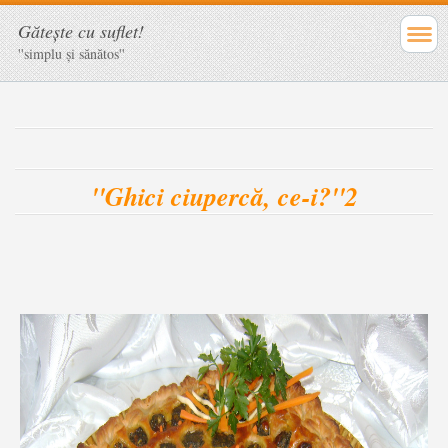
Găteşte cu suflet!
''simplu şi sănătos''
''Ghici ciupercă, ce-i?''2