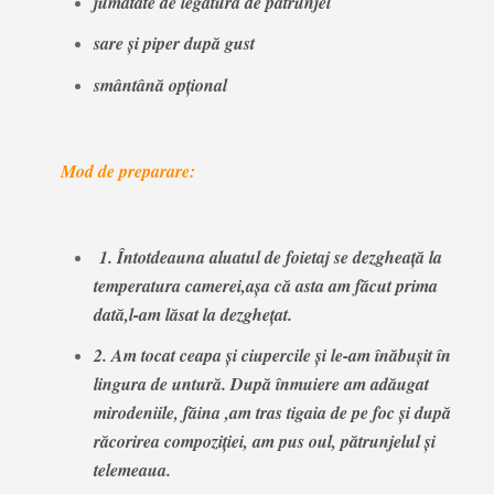
jumătate de legătură de pătrunjel
sare şi piper după gust
smântână opţional
Mod de preparare:
1. Întotdeauna aluatul de foietaj se dezgheaţă la
temperatura camerei
,aşa că asta am făcut prima
dată,l-am lăsat la dezgheţat.
2. Am tocat ceapa şi ciupercile şi le-am înăbuşit în
lingura de untură. După înmuiere am adăugat
mirodeniile, făina ,am tras tigaia de pe foc şi după
răcorirea compoziţiei, am pus oul, pătrunjelul şi
telemeaua.