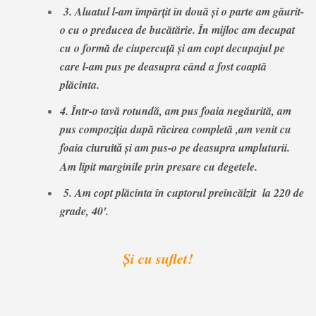
3. Aluatul l-am împărţit în două şi o parte am găurit-
o cu o preducea de bucătărie. În mijloc am decupat
cu o formă de ciuperc
uţă şi am copt decupajul pe
care l-am pus pe deasupra când a fost coaptă
plăcinta.
4. Într-o tavă rotundă, am pus foaia negăurită, am
pus compoziţia după răcirea completă ,am venit cu
foaia
şi am pus-o pe deasupra umpluturii.
ciuruită
Am lipit marginile prin presare cu degetele
.
5. Am copt plăcinta în cuptorul preîncălzit la 220 de
grade, 40'
.
Şi cu suflet!