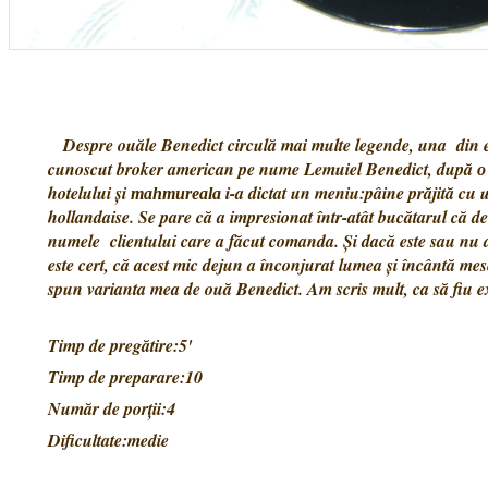
Despre ouăle Benedict circulă mai multe legende, una din e
cunoscut broker american pe nume Lemuiel Benedict, după
o
hotelului și
i-a dictat un meniu:pâine prăjită cu u
mahmureala
hollandaise. Se pare că a impresionat într-atât bucătarul că d
numele clientului care a făcut comanda. Și dacă este sau nu 
este cert, că acest mic dejun a înconjurat lumea și încântă mes
spun varianta mea de ouă Benedict. Am scris mult, ca să fiu ex
Timp de pregătire:5'
Timp de preparare:10
Număr de porții:4
Dificultate:medie