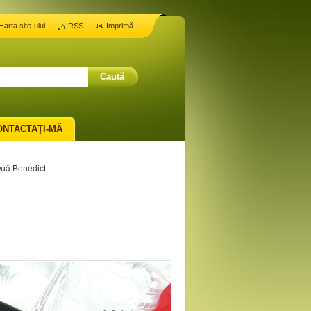
Harta site-ului
RSS
Imprimă
ONTACTAŢI-MĂ
uă Benedict