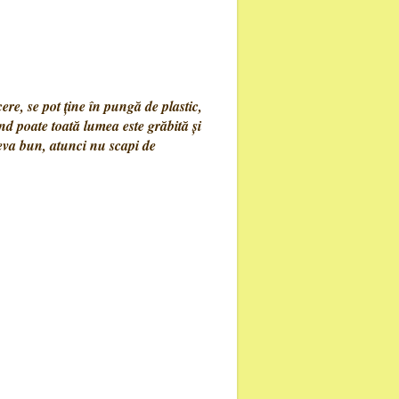
e, se pot ține în pungă de plastic,
d poate toată lumea este grăbită și
eva bun, atunci nu scapi de