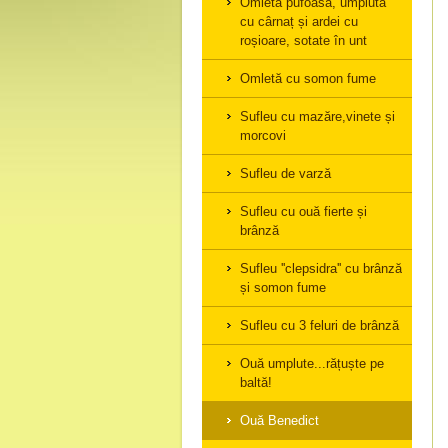
Omletă pufoasă, umplută
cu cârnaț și ardei cu
roșioare, sotate în unt
Omletă cu somon fume
Sufleu cu mazăre,vinete și
morcovi
Sufleu de varză
Sufleu cu ouă fierte și
brânză
Sufleu ''clepsidra'' cu brânză
și somon fume
Sufleu cu 3 feluri de brânză
Ouă umplute...rățuște pe
baltă!
Ouă Benedict