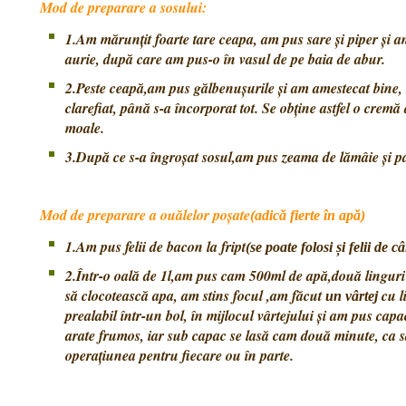
Mod de preparare a sosului:
1.Am mărunțit foarte tare ceapa, am pus sare și piper și a
aurie, după care am pus-o în vasul de pe baia de abur.
2.Peste ceapă,am pus gălbenușurile și am amestecat bine,
clarefiat, până s-a încorporat tot. Se obține astfel o crem
moale.
3.După ce s-a îngroșat sosul,am pus zeama de lămâie și pas
Mod de preparare a ouălelor poșate
(adică fierte în apă)
1.Am pus felii de bacon la fript
(se poate folosi și felii de c
2.Într-o oală de 1l,am pus cam 500ml de apă,două linguri 
să clocotească apa, am stins focul ,am făcut
cu l
un vârtej
prealabil într-un bol, în mijlocul vârtejului și am pus capa
arate frumos, iar sub capac se lasă cam două minute, ca
operațiunea pentru fiecare ou în parte.