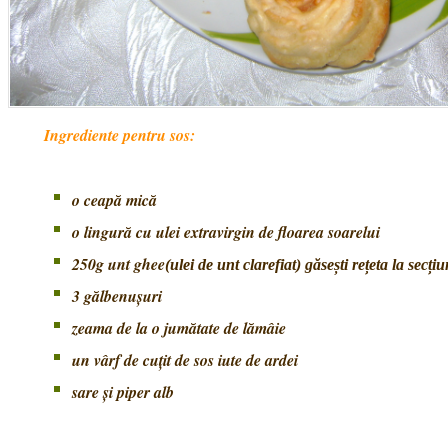
Ingrediente pentru sos:
o ceapă mică
o lingură cu ulei extravirgin de floarea soarelui
250g unt ghee
(ulei de unt clarefiat) găsești rețeta la secți
3 gălbenușuri
zeama de la o jumătate de lămâie
un vârf de cuțit de sos iute de ardei
sare și piper alb