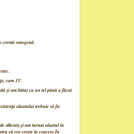
t o cremă omogenă.
estec.
țe, cam 15'.
tă și am bătut cu un tel până a făcut
istența aluatului trebuie să fie
și am turnat aluatul în
de silicon)
ntru că vor crește la coacere.În