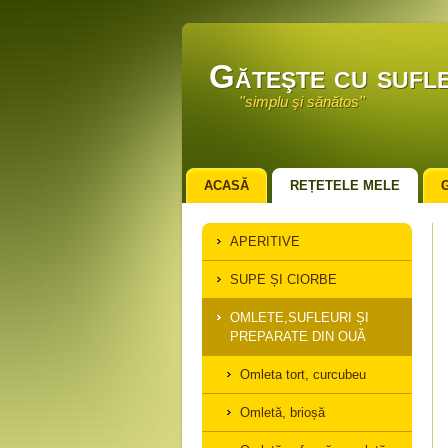
Găteşte cu sufle
''simplu şi sănătos''
ACASĂ
REȚETELE MELE
APERITIVE
SUPE ȘI CIORBE
OMLETE,SUFLEURI ȘI
PREPARATE DIN OUĂ
Omleta tort, curcubeu
Omletă, brioșă