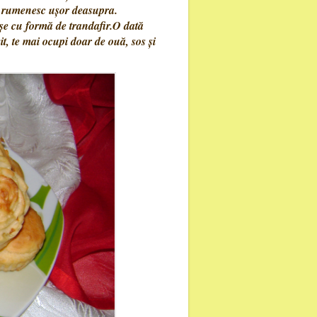
se rumenesc ușor deasupra.
oșe cu formă de trandafir.O dată
it, te mai ocupi doar de ouă, sos și