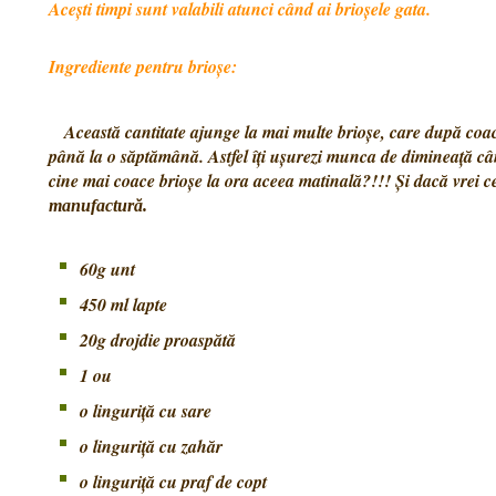
Acești timpi sunt valabili atunci când ai brioșele gata.
Ingrediente pentru brioșe:
Această cantitate ajunge la mai multe brioșe, care după coacer
până la o săptămână. Astfel îți ușurezi munca de dimineață cân
cine mai coace brioșe la ora aceea matinală?!!! Și dacă vrei c
manufactură.
60g unt
450 ml lapte
20g drojdie proaspătă
1 ou
o linguriță cu sare
o linguriță cu zahăr
o linguriță cu praf de copt