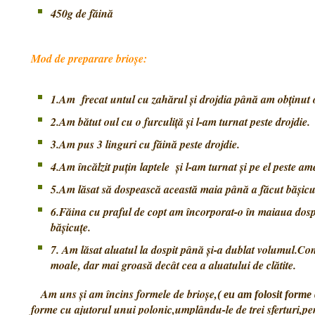
450g de făină
Mod de preparare brioșe:
1.Am frecat untul cu zahărul și drojdia până am obținu
2.Am bătut oul cu o furculiță și l-am turnat peste drojdie.
3.Am pus 3 linguri cu făină peste drojdie.
4.Am încălzit puțin laptele și l-am turnat și pe el peste am
5.Am lăsat să dospească această maia până a făcut bășicu
6.Făina cu praful de copt am încorporat-o în maiaua dospi
bășicuțe.
7. Am lăsat aluatul la dospit până și-a dublat volumul.Cons
moale, dar mai groasă decât cea a aluatului de clătite.
Am uns și am încins formele de brioșe,
( eu am folosit forme 
forme cu ajutorul unui polonic,umplându-le de trei sferturi,pe