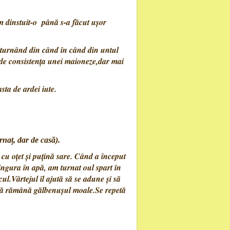
m dinstuit-o până s-a făcut ușor
 turnând din când în când din untul
ă de consistența unei maioneze,dar mai
ta de ardei iute.
ârnaț, dar de casă).
cu oțet și puțină sare. Când a început
ingura în apă, am turnat oul spart în
cul.Vârtejul îl ajută să se adune și să
 să rămână gălbenușul moale.Se repetă