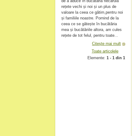
de a aduce în bucătăria fiecăruia
rețete vechi și noi și un plus de
valoare la ceea ce gătim,pentru noi
și familiile noastre. Pornind de la
ceea ce se gătește în bucătăria
mea și bucătăriile altora, am cules
rețete de tot felul, pentru toate...
Citeşte mai mult
Toate articolele
Elemente:
1 - 1 din 1