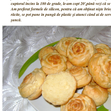
cuptorul încins la 180 de grade, le-am copt 20',până vezi că 
Am preferat formele de silicon, pentru că am obținut niște bri
răcite, se pot pune în pungă de plastic și atunci când ai de serv
șuncă.