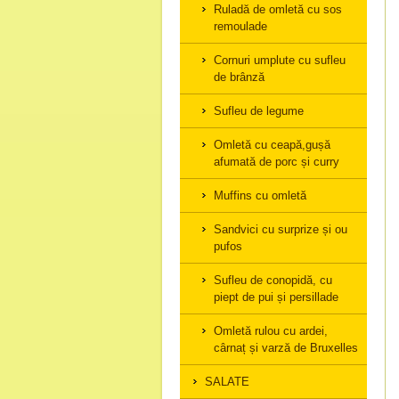
Ruladă de omletă cu sos
remoulade
Cornuri umplute cu sufleu
de brânză
Sufleu de legume
Omletă cu ceapă,gușă
afumată de porc și curry
Muffins cu omletă
Sandvici cu surprize și ou
pufos
Sufleu de conopidă, cu
piept de pui și persillade
Omletă rulou cu ardei,
cârnaț și varză de Bruxelles
SALATE