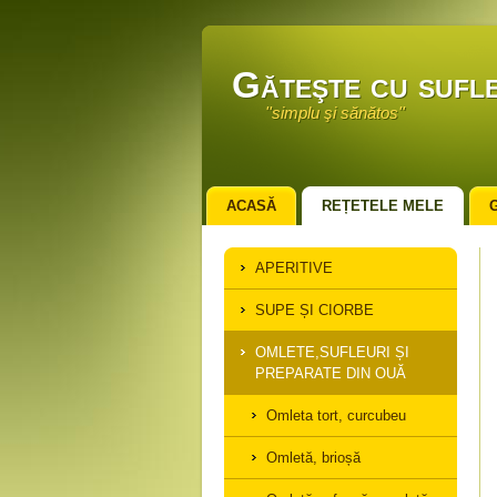
Găteşte cu sufle
''simplu şi sănătos''
ACASĂ
REȚETELE MELE
APERITIVE
SUPE ȘI CIORBE
OMLETE,SUFLEURI ȘI
PREPARATE DIN OUĂ
Omleta tort, curcubeu
Omletă, brioșă