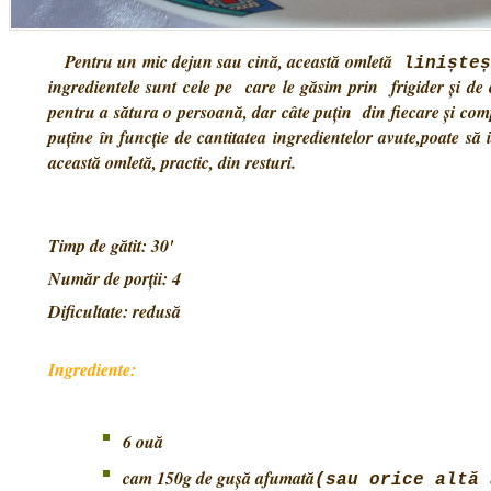
Pentru un mic dejun sau cină, această omletă
linișteș
ingredientele sunt cele pe care le găsim prin frigider și de 
pentru a sătura o persoană, dar câte puțin din fiecare și com
puține în funcție de cantitatea ingredientelor avute,poate să
această omletă, practic, din resturi.
Timp de gătit: 30'
Număr de porții: 4
Dificultate: redusă
Ingrediente:
6 ouă
cam 150g de gușă afumată
(sau orice altă 