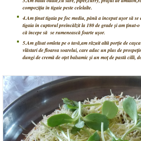
3.Am bătut ouăle,cu sare, piper,curry, praful de amidon,r
compoziția în tigaie peste celelalte.
4.Am ținut tigaia pe foc mediu, până a început ușor să s
tigaia în cuptorul preîncălzit la 180 de grade și am ținut-
că începe să se rumenească foarte ușor.
5.Am glisat omleta pe o tavă,am răzuit altă porție de caș
vlăstari de floarea soarelui, care aduc un plus de prospeți
dungi de cremă de oțet balsamic și un moț de pastă cilli, do