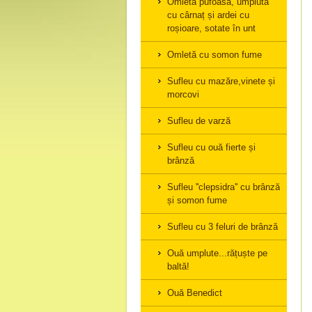
Omletă pufoasă, umplută
cu cârnaț și ardei cu
roșioare, sotate în unt
Omletă cu somon fume
Sufleu cu mazăre,vinete și
morcovi
Sufleu de varză
Sufleu cu ouă fierte și
brânză
Sufleu ''clepsidra'' cu brânză
și somon fume
Sufleu cu 3 feluri de brânză
Ouă umplute...rățuște pe
baltă!
Ouă Benedict