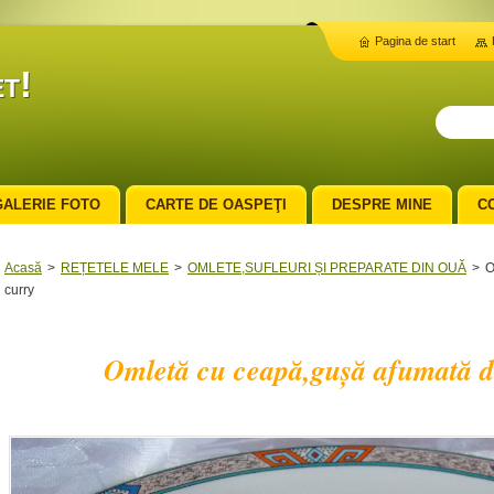
Pagina de start
t!
GALERIE FOTO
CARTE DE OASPEŢI
DESPRE MINE
C
Acasă
>
REȚETELE MELE
>
OMLETE,SUFLEURI ȘI PREPARATE DIN OUĂ
>
O
curry
Omletă cu ceapă,gușă afumată de