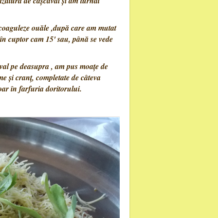
ăzătură de cașcaval și am turnat
e coaguleze ouăle ,după care am mutat
o în cuptor cam 15' sau, până se vede
caval pe deasupra , am pus moațe de
me și cranț, completate de câteva
ar în farfuria doritorului.