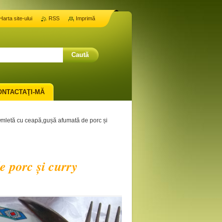
Harta site-ului
RSS
Imprimă
ONTACTAŢI-MĂ
mletă cu ceapă,gușă afumată de porc și
 porc și curry