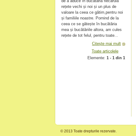
de a aduce în bucătăria fiecăruia
rețete vechi și noi și un plus de
valoare la ceea ce gătim,pentru noi
și familiile noastre. Pornind de la
ceea ce se gătește în bucătăria
mea și bucătăriile altora, am cules
rețete de tot felul, pentru toate...
Citeşte mai mult
Toate articolele
Elemente:
1 - 1 din 1
© 2013 Toate drepturile rezervate.