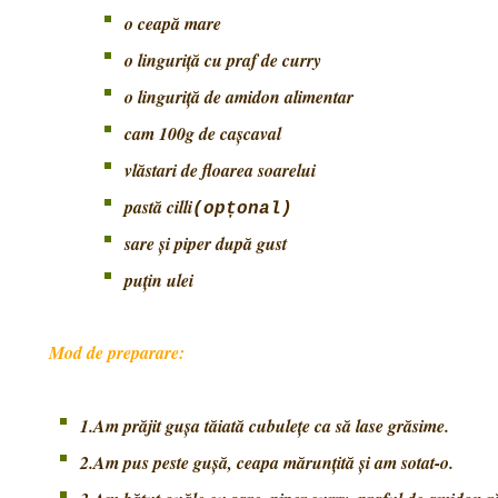
o ceapă mare
o linguriță cu praf de curry
o linguriță de amidon alimentar
cam 100g de cașcaval
vlăstari de floarea soarelui
pastă cilli
(opțonal)
sare și piper după gust
puțin ulei
Mod de preparare:
1.Am prăjit gușa tăiată cubulețe ca să lase grăsime.
2.Am pus peste gușă, ceapa mărunțită și am sotat-o.