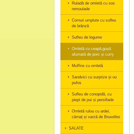
Ruladă de omletă cu sos
remoulade
Cornuri umplute cu sufleu
de brânză
Sufleu de legume
Omletă cu ceapă,gușă
afumată de porc și curry
Muffins cu omletă
Sandvici cu surprize și ou
pufos
Sufleu de conopidă, cu
piept de pui și persillade
Omletă rulou cu ardei,
cârnaț și varză de Bruxelles
SALATE