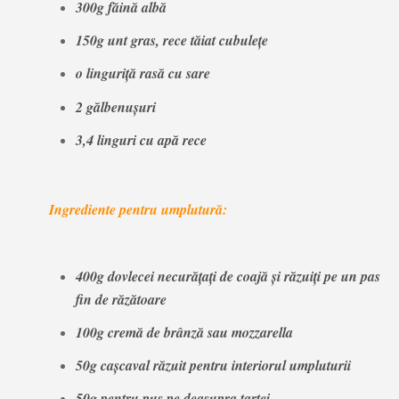
300g făină albă
150g unt gras, rece tăiat cubulețe
o linguriță rasă cu sare
2 gălbenușuri
3,4 linguri cu apă rece
Ingrediente pentru umplutură:
400g dovlecei necurățați de coajă și răzuiți pe un pas
fin de răzătoare
100g cremă de brânză sau mozzarella
50g cașcaval răzuit pentru interiorul umpluturii
50g pentru pus pe deasupra tartei.