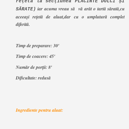
rețeta la secțiunea PLĂCINTE DULCI ȘI
iar acuma vreau să vă arăt o tartă sărată,cu
SĂRATE)
aceeași rețetă de aluat,dar cu o umplutură complet
diferită.
Timp de preparare: 30'
Timp de coacere: 45'
Număr de porții: 8'
Dificultate: redusă
Ingrediente pentru aluat: