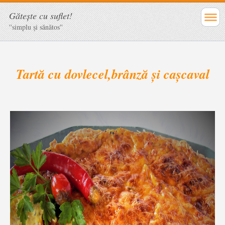
Găteşte cu suflet!
''simplu şi sănătos''
Tartă cu dovlecel,brânză și cașcaval