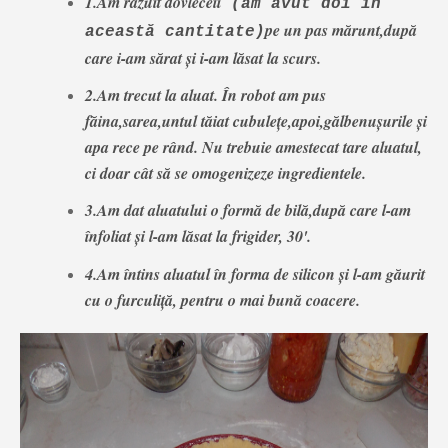
1.Am răzuit dovleceii
(am avut doi în
pe un pas mărunt,după
această cantitate)
care i-am sărat și i-am lăsat la scurs.
2.Am trecut la aluat. În robot am pus
făina,sarea,untul tăiat cubulețe,apoi,gălbenușurile și
apa rece pe rând. Nu trebuie amestecat tare aluatul,
ci doar cât să se omogenizeze ingredientele.
3.Am dat aluatului o formă de bilă,după care l-am
înfoliat și l-am lăsat la frigider, 30'.
4.Am întins aluatul în forma de silicon și l-am găurit
cu o furculiță, pentru o mai bună coacere.