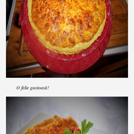
O felie gustoasă!