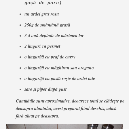
gușă de porc)
un ardei gras roșu
250g de smântână grasă
3,4 ouă depinde de mărimea lor
2 linguri cu pesmet
o linguriță cu praf de curry
o linguriță cu măghiran sau oregano
o linguriță cu pastă roșie de ardei iute
sare și piper după gust
Cantitățile sunt aproximative, deoarece totul se clădește pe
deasupra aluatului, acest preparat fiind deschis, adică
fără aluat pe deasupra.