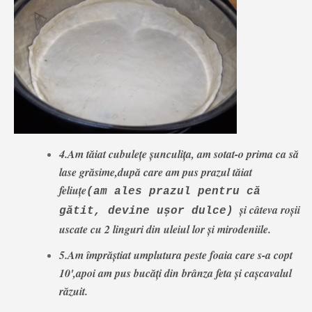
4.Am tăiat cubulețe șunculița, am sotat-o prima ca să
lase grăsime,după care am pus prazul tăiat
feliuțe
(am ales prazul pentru că
și câteva roșii
gătit, devine ușor dulce)
uscate cu 2 linguri din uleiul lor și mirodeniile.
5.Am împrăștiat umplutura peste foaia care s-a copt
10',apoi am pus bucăți din brânza feta și cașcavalul
răzuit.