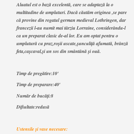
Aluatul est o bază excelentă, care se adaptază la o
multitudine de umpluturi. Dacă căutăm originea ,se pare
că provine din regatul german medieval Lothringen, dar
francezii l-au numit mai târziu Lorraine, considerându-l
ca un preparat clasic de-al lor. Eu am optat pentru o
umplutură cu praz,roșii uscate,șunculiță afumată, brânză
feta,cașcaval,și un sos din smântână și ouă.
Timp de pregătire:10'
Timp de preparare:40'
Număr de bucăți:8
Difiultate:redusă
Ustensile și vase necesare: