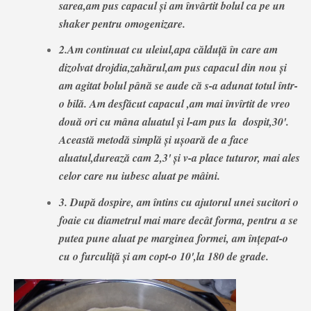
sarea,am pus capacul și am învârtit bolul ca pe un
shaker pentru omogenizare.
2.Am continuat cu uleiul,apa călduță în care am
dizolvat drojdia,zahărul,am pus capacul din nou și
am agitat bolul până se aude că s-a adunat totul într-
o bilă. Am desfăcut capacul ,am mai învîrtit de vreo
două ori cu mâna aluatul și l-am pus la dospit,30'.
Această metodă simplă și ușoară de a face
aluatul,durează cam 2,3' și v-a place tuturor, mai ales
celor care nu iubesc aluat pe mâini.
3. După dospire, am întins cu ajutorul unei sucitori o
foaie cu diametrul mai mare decât forma, pentru a se
putea pune aluat pe marginea formei, am înțepat-o
cu o furculiță și am copt-o 10',la 180 de grade.