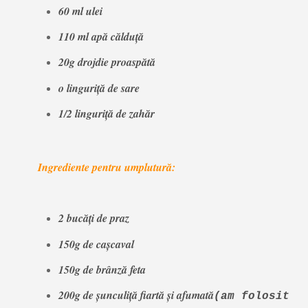
60 ml ulei
110 ml apă călduță
20g drojdie proaspătă
o linguriță de sare
1/2 linguriță de zahăr
Ingrediente pentru umplutură:
2 bucăți de praz
150g de cașcaval
150g de brânză feta
200g de șunculiță fiartă și afumată
(am folosit