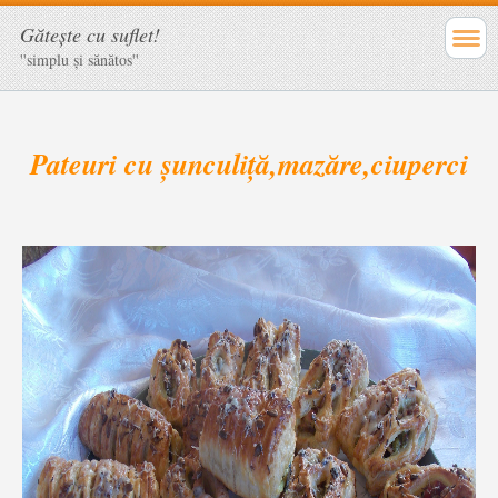
Găteşte cu suflet!
''simplu şi sănătos''
Pateuri cu șunculiță,mazăre,ciuperci