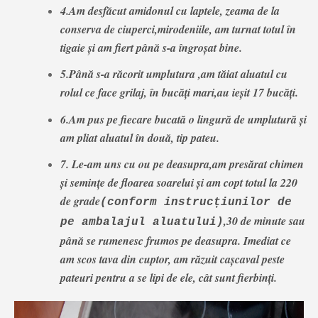
4.Am desfăcut amidonul cu laptele, zeama de la
conserva de ciuperci,mirodeniile, am turnat totul în
tigaie și am fiert până s-a îngroșat bine.
5.Până s-a răcorit umplutura ,am tăiat aluatul cu
rolul ce face grilaj, în bucăți mari,au ieșit 17 bucăți.
6.Am pus pe fiecare bucată o lingură de umplutură și
am pliat aluatul în două, tip pateu.
7. Le-am uns cu ou pe deasupra,am presărat chimen
și semințe de floarea soarelui și am copt totul la 220
de grade
(conform instrucțiunilor de
,30 de minute sau
pe ambalajul aluatului)
până se rumenesc frumos pe deasupra. Imediat ce
am scos tava din cuptor, am răzuit cașcaval peste
pateuri pentru a se lipi de ele, cât sunt fierbinți.