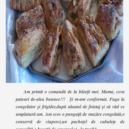
Am primit o comandă de la băieții mei. Mama, ceva
pateuri de-alea bunnee!!! Și m-am conformat. Fuga la
congelator și frigider,după aluatul de foietaj și să văd ce
umplutură am. Am scos o punguță de mazăre congelată,o
conservă de ciuperci,un pachețel de cubulețe de
șunculiță,o bucată de cașcaval și...la treabă.