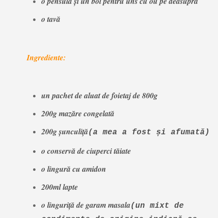
o pensulă și un bol pentru uns cu ou pe deasupra
o tavă
Ingrediente:
un pachet de aluat de foietaj de 800g
200g mazăre congelată
200g șunculiță
(a mea a fost și afumată)
o conservă de ciuperci tăiate
o lingură cu amidon
200ml lapte
o linguriță de garam masala
(un mixt de