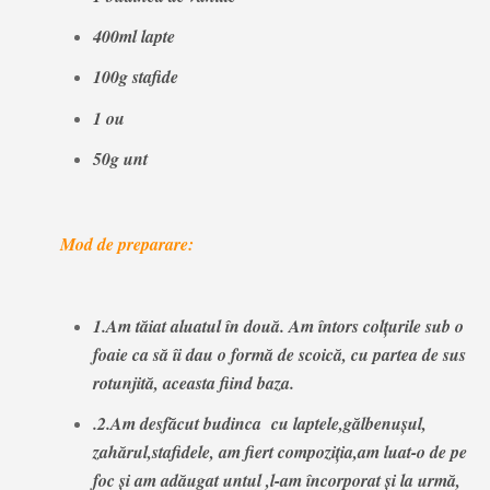
400ml lapte
100g stafide
1 ou
50g unt
Mod de preparare:
1.Am tăiat aluatul în două. Am întors colţurile sub o
foaie ca să îi dau o formă de scoică, cu partea de sus
rotunjită, aceasta fiind baza.
.2.Am desfăcut budinca cu laptele,gălbenuşul,
zahărul,stafidele, am fiert compoziţia,am luat-o de pe
foc şi am adăugat untul ,l-am încorporat şi la urmă,