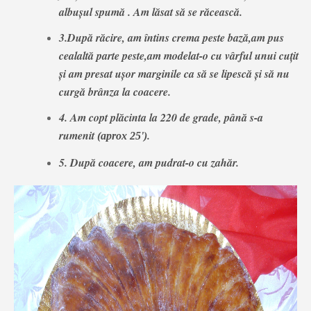
albuşul spumă . Am lăsat să se răcească.
3.După răcire, am întins crema peste bază,am pus
cealaltă parte peste,am modelat-o cu vârful unui cuţit
şi am presat uşor marginile ca să se lipescă şi să nu
curgă brânza la coacere.
4. Am copt plăcinta la 220 de grade, până s-a
rumenit
.
(aprox 25')
5. După coacere, am pudrat-o cu zahăr.