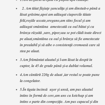
2. Am tăiat fâşiuţe şunculiţa şi am dinstuit-o până a
lăsat grăsime,apoi am adăugat ciupercile tăiate
felii,roşiile uscate,oregano,am stins focul și am
adăugat smântâna amestecată cu oul bătut şi cu
brânza răzuită ,sare, piper
,sau se pot clădi toate direct
pe aluat,smântăna cu oul și brânza să fie amestecate
în prealabil și să aibe o consistență cremoasă care să
stea pe aluat.
3.Am frământat aluatul şi l-am lăsat la dospit în
cuptor, la 45 de grade până și-a dublat volumul.
4.Am cântărit 220g de aluat ,iar restul se poate pune
la congelator.
5.În tigaia încinsă ușor şi unsă, am pus aluatul
întins în formă de cerc,am uns cu ketchup şi am
întins o parte din compoziţie. Am pus capacul şi din