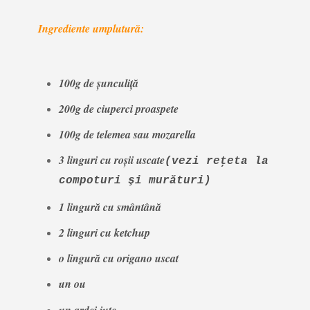
Ingrediente umplutură:
100g de şunculiţă
200g de ciuperci proaspete
100g de telemea sau mozarella
3 linguri cu roşii uscate
(vezi reţeta la
compoturi şi murături)
1 lingură cu smântână
2 linguri cu ketchup
o lingură cu origano
uscat
un ou
un ardei iute