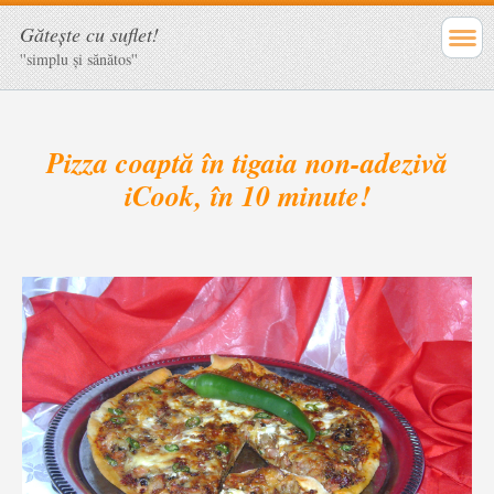
Găteşte cu suflet!
''simplu şi sănătos''
Pizza coaptă în tigaia non-adezivă
iCook, în 10 minute!