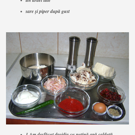
sare şi piper după gust
1.Am desfăcut drojdia cu puţină apă calduţă.