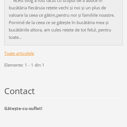
Acest blog a fost făcut cu scopul de a aduce în
bucătăria fiecăruia rețete vechi și noi și un plus de
valoare la ceea ce gătim,pentru noi și familiile noastre.
Pornind de la ceea ce se gătește în bucătăria mea și
bucătăriile altora, am cules rețete de tot felul, pentru
toate...
Toate articolele
Elemente: 1 - 1 din 1
Contact
Găteşte-cu-suflet!