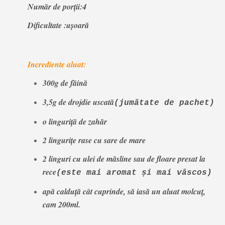
Număr de porţii:4
Dificultate :uşoară
Incrediente aluat:
300g de făină
3,5g de drojd
ie uscată
(jumătate de pachet)
o linguriță de zahăr
2 lingurițe rase cu sare de mare
2 linguri cu ulei de măsline sau de floare presat la
rece
(este mai aromat și mai vâscos)
apă calduţă cât cuprinde, să iasă un aluat molcuţ,
cam 200ml.