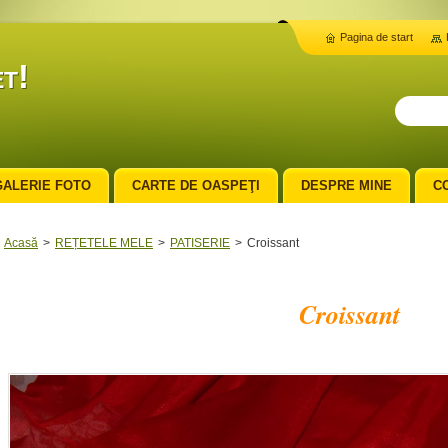
Pagina de start
t!
GALERIE FOTO
CARTE DE OASPEŢI
DESPRE MINE
C
Acasă
>
REȚETELE MELE
>
PATISERIE
>
Croissant
Croissant