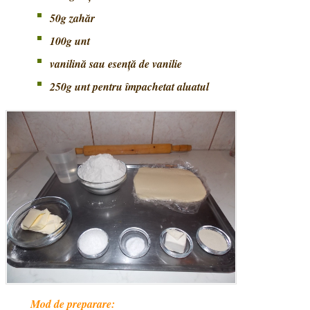
50g zahăr
100g unt
vanilină sau esență de vanilie
250g unt pentru împachetat aluatul
Mod de preparare: