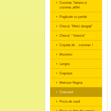
Cozonac Tatiana și
cozonac,altfel
Pogăcele cu jumări
Checul, ''Melci dungaţi''
Checul, '' Intarzia''
Coşuleţ de ...cozonac !
Mucenici
Langoș
Gogoașe
Melcișor Regina
Croissant
Pizza de casă
Pizza cu blat din cornuri