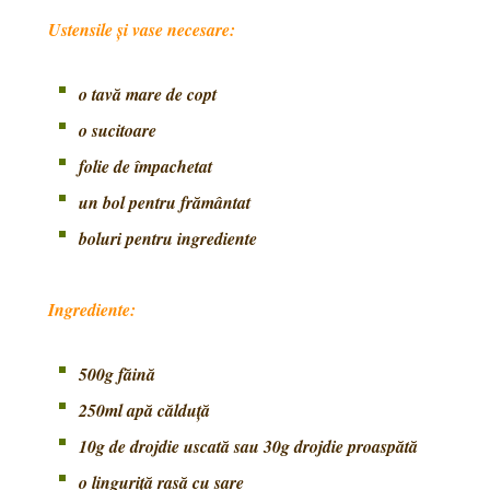
Ustensile și vase necesare:
o tavă mare de copt
o sucitoare
folie de împachetat
un bol pentru frământat
boluri pentru ingrediente
Ingrediente:
500g făină
250ml apă călduță
10g de drojdie uscată sau 30g drojdie proaspătă
o linguriță rasă cu sare