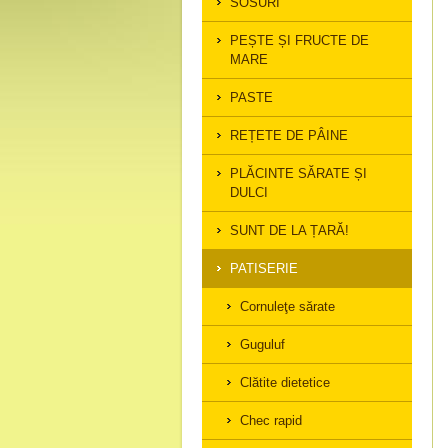
SOSURI
PEȘTE ȘI FRUCTE DE
MARE
PASTE
REȚETE DE PÂINE
PLĂCINTE SĂRATE ȘI
DULCI
SUNT DE LA ȚARĂ!
PATISERIE
Cornuleţe sărate
Guguluf
Clătite dietetice
Chec rapid