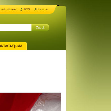
Harta site-ului
RSS
Imprimă
ONTACTAŢI-MĂ