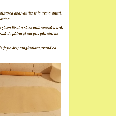
l,sarea apa,vanilia și la urmă untul.
astică.
 și am lăsat-o să se odihnească o oră.
ormă de pătrat și am pus pătratul de
de fâșie dreptunghiulară,având ca