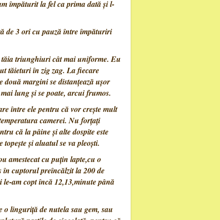
m împăturit la fel ca prima dată și l-
ă de 3 ori cu pauză între împăturiri
ă tăia triunghiuri cât mai uniforme. Eu
t tăieturi în zig zag. La fiecare
le două margini se distanțează ușor
mai lung și se poate, arcui frumos.
)
are între ele pentru că vor crește mult
a temperatura camerei. Nu forțați
tru că la pâine și alte dospite este
 topește și aluatul se va pleoști.
ou amestecat cu puțin lapte,cu o
s în cuptorul preîncălzit la 200 de
și le-am copt încă 12,13,minute până
e o linguriță de nutela sau gem, sau