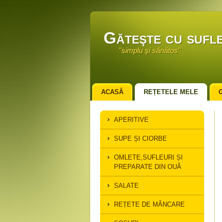
Găteşte cu sufle
''simplu şi sănătos''
ACASĂ
REȚETELE MELE
APERITIVE
SUPE ȘI CIORBE
OMLETE,SUFLEURI ȘI
PREPARATE DIN OUĂ
SALATE
REȚETE DE MÂNCARE