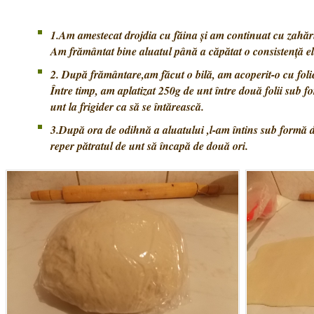
1.Am amestecat drojdia cu făina și am continuat cu zahăru
Am frământat bine aluatul până a căpătat o consistență el
2. După frământare,am făcut o bilă, am acoperit-o cu folie
Între timp, am aplatizat 250g de unt între două folii sub f
unt la frigider ca să se întărească.
3.După ora de odihnă a aluatului ,l-am întins sub formă 
reper pătratul de unt să încapă de două ori.