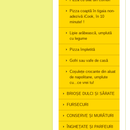
Pizza coaptă în tigaia non-
adezivă iCook, în 10
minute! !
Lipie arăbească, umplută
cu legume
Pizza împletită
Gofri sau vafe de casă
Coșulețe crocante din aluat
de napolitane, umplute
cu...ce vrei tu!
BRIOȘE DULCI ȘI SĂRATE
FURSECURI
CONSERVE ȘI MURĂTURI
ÎNGHEȚATE ȘI PARFEURI