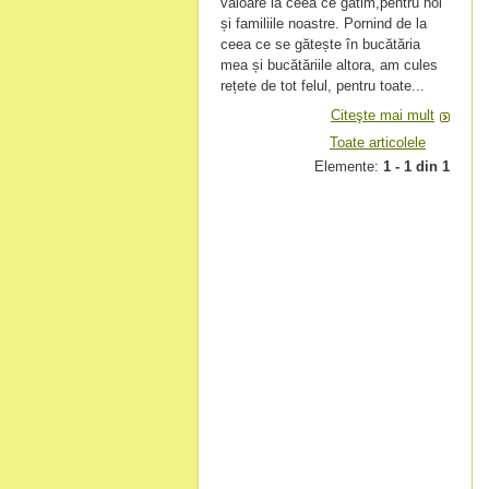
valoare la ceea ce gătim,pentru noi
și familiile noastre. Pornind de la
ceea ce se gătește în bucătăria
mea și bucătăriile altora, am cules
rețete de tot felul, pentru toate...
Citeşte mai mult
Toate articolele
Elemente:
1 - 1 din 1