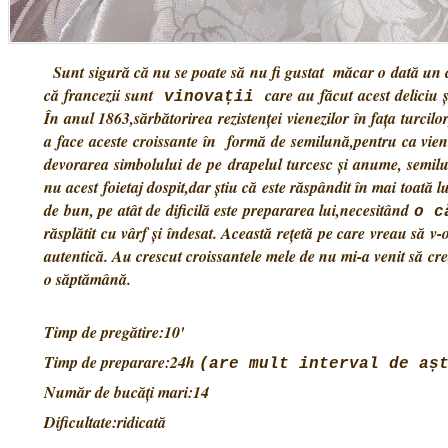
Sunt sigură că nu se poate să nu fi gustat măcar o dată un c
că francezii sunt
care au făcut acest deliciu ș
vinovații
În anul 1863,sărbătorirea rezistenței vienezilor în fața turcilor
a face aceste croissante în formă de semilună,pentru ca vien
devorarea simbolului de pe drapelul turcesc și anume, semil
nu acest foietaj dospit,dar știu că este răspândit în mai toată l
de bun, pe atât de dificilă este prepararea lui,necesitând
o c
răsplătit cu vârf și îndesat. Această rețetă pe care vreau să v
autentică. Au crescut croissantele mele de nu mi-a venit să c
o săptămână.
Timp de pregătire:10'
Timp de preparare:24h
(are mult interval de aș
Număr de bucăți mari:14
Dificultate:ridicată