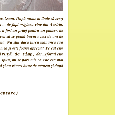
roissant. După nume ai tinde să crezi
i ... de fapt originea vine din Austria.
, a fost un prilej pentru un patiser, de
ezii să se poată bucura zeci de ani de
una. Nu știu dacă turcii mănâncă sau
umea și este foarte apreciat. Pe cât este
dar...efortul este
ăruță de timp,
-o spun, mi se pare mie că este cea mai
red și au rămas bune de mâncat și după
teptare)