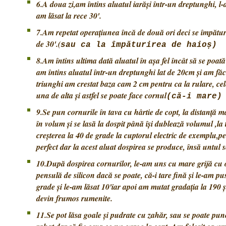
6.A doua zi,am întins aluatul iarăși într-un dreptunghi, l-a
am lăsat la rece 30'.
7.Am repetat operațiunea încă de două ori deci se împătur
de 30'.(
sau ca la împăturirea de haioș)
8.Am întins ultima dată aluatul în așa fel încât să se poat
am întins aluatul într-un dreptunghi lat de 20cm și am făcu
triunghi am crestat baza cam 2 cm pentru ca la rulare, ce
una de alta și astfel se poate face cornul
(că-i mare
9.Se pun cornurile în tava cu hârtie de copt, la distanță m
în volum și se lasă la dospit până își dublează volumul ,l
creșterea la 40 de grade la cuptorul electric de exemplu,pen
perfect dar la acest aluat dospirea se produce, însă untul se
10.După dospirea cornurilor, le-am uns cu mare grijă cu 
pensulă de silicon dacă se poate, că-i tare fină și le-am pu
grade și le-am lăsat 10'iar apoi am mutat gradația la 190 
devin frumos rumenite.
11.Se pot lăsa goale și pudrate cu zahăr, sau se poate pun