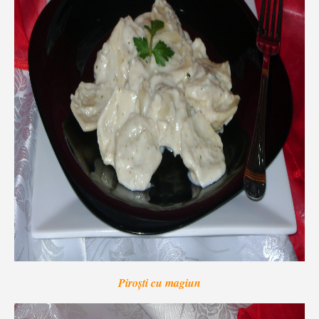
Piroști cu magiun