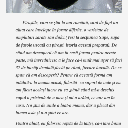
Piroştile, cum se ştiu la noi românii, sunt de fapt un
aluat care înveleşte în forme diferite, o varietate de
umpluturi sărate sau dulci.(
Vezi la secţiunea Supe, supa
. De
de fasole uscată cu piroşti, istoria acestui preparat)
când am descoperit că am în casă forma pentru aceste
paste, mă învrednicesc a le face că-i mult mai uşor să faci
37 de bucăţi deodată,decât pe rând, fiecare bucată. De ce
spun că am descoperit? Pentru că această formă am
întâlnit-o la mama acasă, folosită ca suport de oale şi eu
am făcut acelaşi lucru cu ea ,până când
mi-a deschis
o prietenă de-a mea şi mi-a arătat, ce aur am în
capul
casă. Nu ştiu de unde a luat-o mama, dar a plecat din
lumea asta şi n-a ştiut ce are.
Pentru aluat, eu folosesc reţeta de la tăiţei, că-i tare bună