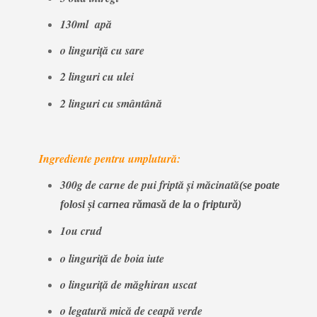
130ml apă
o linguriţă cu sare
2 linguri cu ulei
2 linguri cu smântână
Ingrediente pentru umplutură:
300g de carne de pui friptă și măcinată
(se poate
folosi și carnea rămasă de la o friptură)
1ou crud
o linguriță de boia iute
o linguriță de măghiran uscat
o legatură mică de ceapă verde