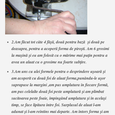
2.Am făcut tot câte 4 fâşii, două pentru bază şi două pe
deasupra, pentru a acoperii forma de piroşti. Am 6 grosimi
la maşină şi eu am folosit cu o mărime mai puţin pentru a
avea un aluat cu o grosime nu foarte subţire.
3.Am uns cu ulei formele pentru o desprindere uşoară şi
am acoperit cu două foi de aluat forma,punându-le uşor
suprapuse la margini ,am pus umplutura în fiecare formă,
am pus celelalte două foi peste umplutură şi am plimbat
sucitoarea peste foaie, împingând umplutura şi în acelaşi
timp, se face lipitura între foi. Surplusul de aluat l-am
adunat şi l-am reîntins mai departe. Am întors forma şi am