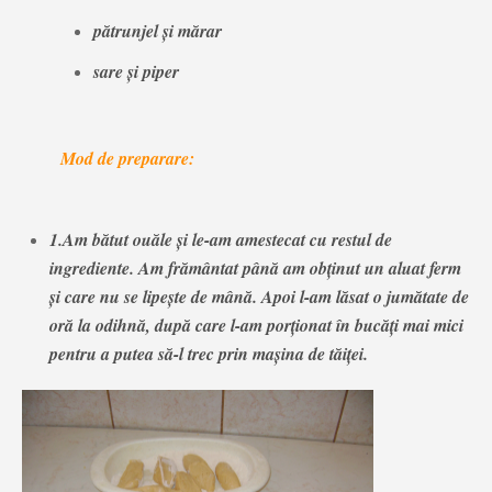
pătrunjel și mărar
sare și piper
Mod de preparare:
1.Am bătut ouăle şi le-am amestecat cu restul de
ingrediente. Am frământat până am obţinut un aluat ferm
şi care nu se lipeşte de mână. Apoi l-am lăsat o jumătate de
oră la odihnă, după care l-am porţionat în bucăţi mai mici
pentru a putea să-l trec prin maşina de tăiţei.