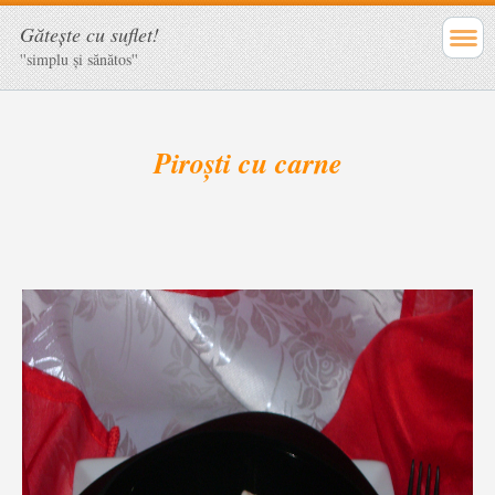
Găteşte cu suflet!
''simplu şi sănătos''
Piroști cu carne