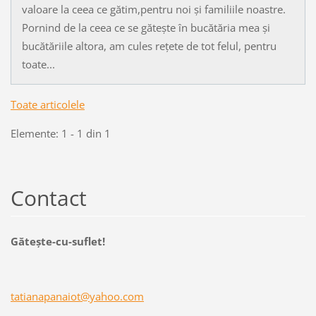
valoare la ceea ce gătim,pentru noi și familiile noastre.
Pornind de la ceea ce se gătește în bucătăria mea și
bucătăriile altora, am cules rețete de tot felul, pentru
toate...
Toate articolele
Elemente: 1 - 1 din 1
Contact
Găteşte-cu-suflet!
tatianap
anaiot@y
ahoo.com