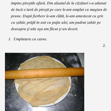
împins piroştile afară. Din aluatul de la căzături s-a adunat
de încă o tură de piroști pe care le-am umplut cu magiun de
prune. După fierbere le-am clătit, le-am amestecat cu gris
cu zahăr, prăjit în unt cu puțin ulei, am pudrat zahăr pe
deasupra și uite așa am făcut și un desert.
1.
Umplutura cu carne.
2.