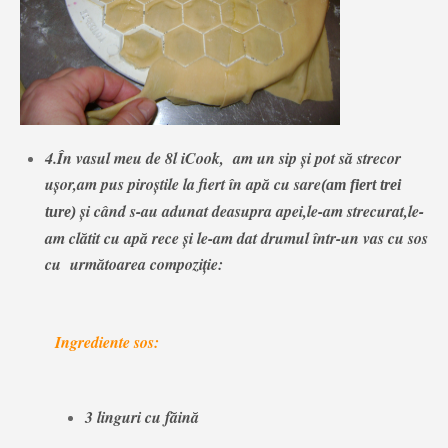
4.În vasul meu de 8l iCook, am un sip şi pot să strecor
uşor,am pus piroştile la fiert în apă cu sare
(am fiert trei
şi când s-au adunat deasupra apei,le-am strecurat,le-
ture)
am clătit cu apă rece şi le-am dat drumul într-un vas cu sos
cu următoarea compoziţie:
Ingrediente sos:
3 linguri cu făină