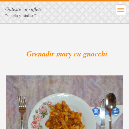
Găteşte cu suflet!
''simplu şi sănătos''
Grenadir marş cu gnocchi