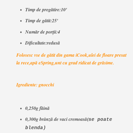
Timp de pregătire:10'
Timp de gătit:25'
Număr de porţii:4
Dificultate:redusă
Folosesc vse de gătit din gama iCook,ulei de floare presat
la rece,apă eSpring,unt cu grad ridicat de grăsime.
Igrediente: gnocchi
0,250g făină
0,300g brânză de vaci cremoasă
(
se poate
blenda)