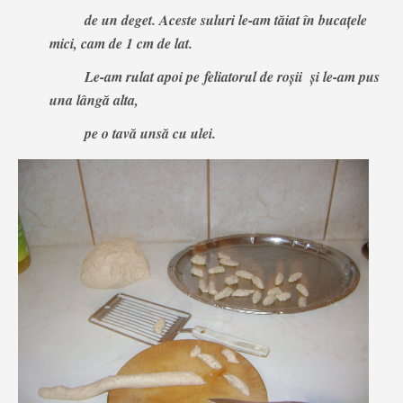
de un deget.
Aceste suluri le-am tăiat
în bucaţele
mici, cam de 1 cm de lat.
Le-am rulat apoi pe
feliatorul
de roşii şi le-am pus
una lângă alta,
pe o tavă unsă cu ulei.