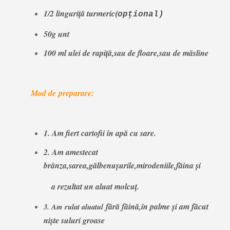
1/2 linguriţă
turmeric
(
opţional)
50g unt
100 ml ulei de rapiţă,sau de floare,sau de măsline
Mod de
preparare:
1. Am fiert cartofii în apă cu sare.
2. Am amestecat
brânza,sarea,gălbenuşurile,mirodeniile,făina şi
a rezultat un aluat molcuţ.
fără făină,în palme şi am făcut
3. Am rulat aluatul
nişte suluri groase