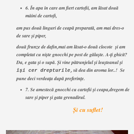
6. În apa în care am fiert cartofii, am lăsat două
mâini de cartofi,
am pus două linguri de ceapă preparată, am mai dres-o
de sare şi piper,
două frunze de dafin,mai am lăsat-o două clocote şi am
completat cu nişte gnocchi pe post de găluşte. A-ţi ghicit?
Da, e gata şi o supă. Şi vine pătrunjelul şi leuşteanul şi
să dea din aroma lor..! Se
îşi cer drepturile,
pune deci verdeaţa după preferinţe.
7. Se amestecă gnocchi cu cartofii şi ceapa,dregem de
sare şi piper
şi gata grenadirul.
Şi cu suflet!