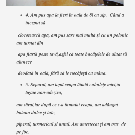
4. Am pus apa la fiert în oala de 8l cu sip. Când a
început să
clocotească
apa, am pus sare mai multă
şi cu un polonic
am turnat din
apa
fiartă
peste
tavă,asfel că
toate bucăţelele de aluat să
alunece
deodată în
oală, fără
să
le
cu mâna.
necăjeşti
5. Separat, am topit ceapa tăiată cubuleţe mici,în
tigaie non-adezivă,
am sărat,iar după ce s-a înmuiat ceapa, am adăugat
boiaua dulce şi iute,
piperul, turmericul şi untul. Am amestecat
şi am tras de
pe f
oc.