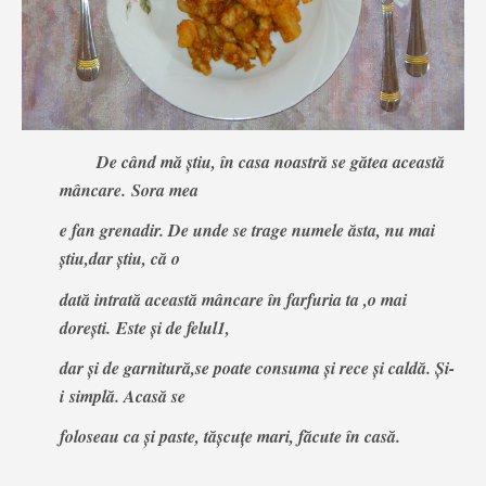
De când mă ştiu, în casa noastră se gătea această
mâncare
.
Sora mea
e fan grenadir. De unde se trage numele ăsta, nu mai
ştiu,dar ştiu, că o
dată intrată această mâncare în farfuria ta ,o mai
doreşti.
Este şi de felul1,
dar şi de garnitură,se poate consuma şi rece şi caldă.
Şi-
i
si
mplă. Acasă se
foloseau ca şi paste, tăşcuţe mari, făcute în casă.