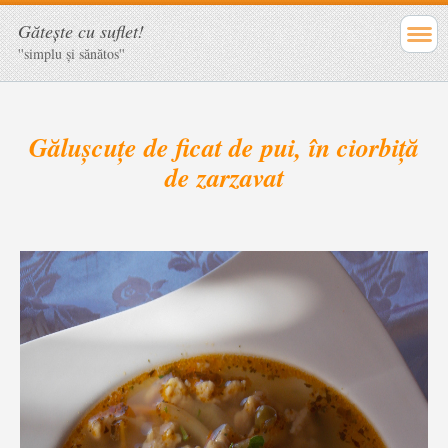
Găteşte cu suflet!
''simplu şi sănătos''
Gălușcuțe de ficat de pui, în ciorbiță
de zarzavat