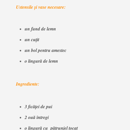
Ustensile și vase necesare:
un fund de lemn
un cuțit
un bol pentru amestec
o lingură de lemn
Ingrediente:
3 ficăței de pui
2 ouă întregi
o lingură cu pătrunjel tocat