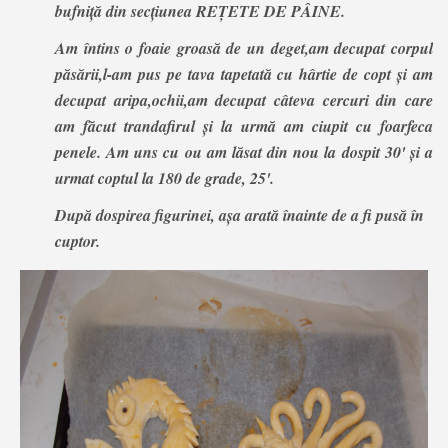
bufniță din secțiunea REȚETE DE PÂINE.
Am întins o foaie groasă de un deget,am decupat corpul
păsării,l-am pus pe tava tapetată cu hârtie de copt și am
decupat aripa,ochii,am decupat câteva cercuri din care
am făcut trandafirul și la urmă am ciupit cu foarfeca
penele. Am uns cu ou am lăsat din nou la dospit 30' și a
urmat coptul la 180 de grade, 25'.
După dospirea figurinei, așa arată înainte de a fi pusă în
cuptor.