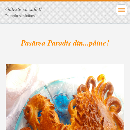
Găteşte cu suflet!
''simplu şi sănătos''
Pasărea Paradis din...pâine!