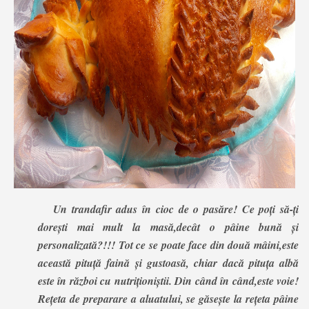
Un trandafir adus în cioc de o pasăre! Ce poți să-ți
dorești mai mult la masă,decât o pâine bună și
personalizată?!!! Tot ce se poate face din două mâini,este
această pituță faină și gustoasă, chiar dacă pituța albă
este în război cu nutriționiștii. Din când în când,este voie!
Rețeta de preparare a aluatului, se găsește la rețeta pâine