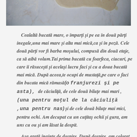
Cealaltă bucată mare, o împarţi şi pe ea în două părţi
inegale,una mai mare şi alta mai mică,ca şi în poză. Cele
două părţi vor fi barba moşului, compusă din două etaje,
ca să aibă volum.Tai prima bucată cu foarfeca, ciucuri, pe
care îi răsuceşti şi acelaşi lucru faci şi cu a doua bucată
mai mică. După aceea,te ocupi de mustaţă,pe care o faci
din bucata mică rămasă
(o
franjurezi şi pe
de căciuliţă, de cele două biluţe mai mari ,
asta)
,
(una pentru moţul de la căciuliţă
şi de cele două biluţe mai mici,
)
,una pentru nas
pentru ochi. Am decupat cu un cuţitaş ochii şi gura, am
uns cu ou şi am lăsat la dospit.
Aşa arată înainte de dospire. După dospire, am colorat