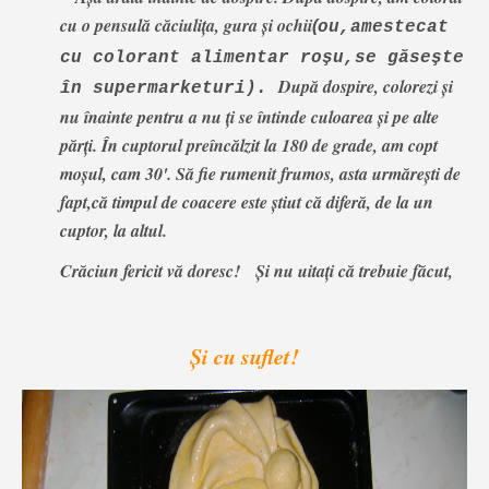
cu o pensulă căciuliţa, gura şi ochii
(
ou,amestecat
cu colorant alimentar roşu,se găseşte
După dospire, colorezi şi
în supermarketuri)
.
nu înainte pentru a nu ţi se întinde culoarea şi pe alte
părţi. În cuptorul preîncălzit la 180 de grade, am copt
moşul, cam 30'. Să fie rumenit frumos, asta urmăreşti de
fapt,că timpul de coacere este ştiut că diferă, de la un
cuptor, la altul.
Crăciun fericit vă doresc! Şi nu uitaţi că trebuie făcut,
Şi cu suflet!