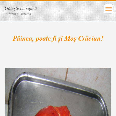
Găteşte cu suflet!
''simplu şi sănătos''
Pâinea, poate fi şi Moş Crăciun!