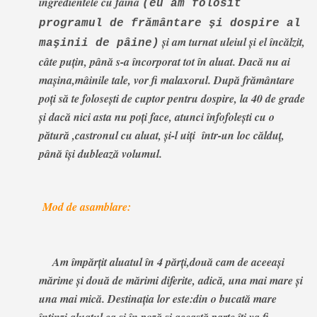
ingredientele cu făina
(eu am folosit
programul de frământare şi dospire al
şi am turnat uleiul şi el încălzit,
maşinii de pâine)
câte puţin, până s-a încorporat tot în aluat. Dacă nu ai
maşina,mâinile tale, vor fi malaxorul. După frământare
poţi să te foloseşti de cuptor pentru dospire, la 40 de grade
şi dacă nici asta nu poţi face, atunci înfofoleşti cu o
pătură ,castronul cu aluat, şi-l uiţi într-un loc călduţ,
până îşi dublează volumul.
Mod de asamblare:
Am împărţit aluatul în 4 părţi,două cam de aceeaşi
mărime şi două de mărimi diferite, adică, una mai mare şi
una mai mică. Destinaţia lor este:din o bucată mare
întinzi aluatul ca şi în poză şi această parte îţi va fi