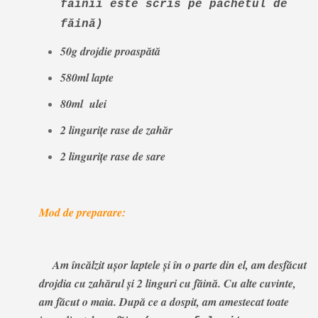
făinii este scris pe pachetul de
făină)
50g drojdie proaspătă
580ml lapte
80ml ulei
2 linguriţe rase de zahăr
2 linguriţe rase de sare
Mod de preparare:
Am încălzit uşor laptele şi în o parte din el, am desfăcut
drojdia cu zahărul şi 2 linguri cu făină. Cu alte cuvinte,
am făcut o maia. După ce a dospit, am amestecat toate