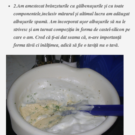
2.Am amestecat brânzeturile cu gălbenuşurile şi cu toate
componentele,inclusiv mărarul şi ultimul lucru am adăugat
albuşurile spumă. Am încorporat uşor albuşurile să nu le
strivesc
şi am turnat compoziţia în forma de castel-silicon
pe
care o am. Cred că ţi-ai dat seama că, n-are importanţă
forma tăvii ci înălţimea, adică să fie o taviţă nu o tavă.