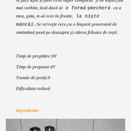
se face uşor şi pare ceva super complicat şi de aspect,nu
mai vorbim, însă dacă ai
ca a
o formă
şmecheră
mea, gata, te-ai scos în frunte,
la nişte
Se servește rece,cu o lingură generoasă de
mâncăi.
smântână pusă pe deasupra și câteva felioare de roșii.
Timp de pregătire:10'
Timp de preparat:45'
Număr de porţii:8
Dificultate:redusă
Ingrediente: