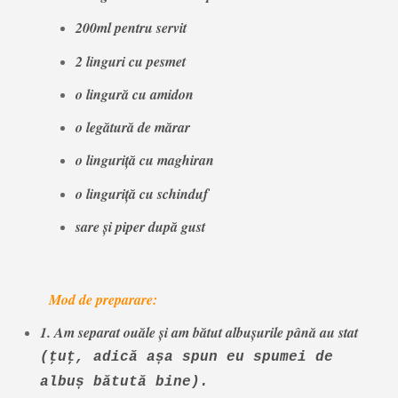
200ml pentru servit
2 linguri cu pesmet
o lingură cu amidon
o legătură de mărar
o linguriţă cu maghiran
o linguriţă cu schinduf
sare şi piper după gust
Mod de preparare:
1. Am separat ouăle şi am bătut albuşurile până au stat
(ţuţ, adică așa spun eu spumei de
albuș bătută bine).