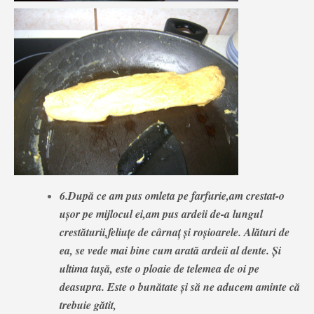
6.După ce am pus omleta pe farfurie,am crestat-o
ușor pe mijlocul ei,am pus ardeii de-a lungul
crestăturii,feliuțe de cârnaț și roșioarele. Alături de
ea, se vede mai bine cum arată ardeii al dente. Și
ultima tușă, este o ploaie de telemea de oi pe
deasupra. Este o bunătate și să ne aducem aminte că
trebuie gătit,