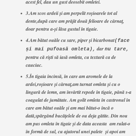
acest fel, dau un gust deosebit omletei.
3.Am scos ardeii și am perpelit roșioarele tot al
dente,după care am prăjit două felioare de cârnaț,
doar pentru a-și lăsa gustul în tigaie.
4.Am bătut ouăle cu sare, piper și bicarbonat
(face
dar
și mai pufoasă omleta),
nu tare
,
pentru că riști să iasă omleta, cu textură ca de
cauciuc.
5.În tigaia încinsă, în care am aromele de la
ardei,roșioare și cârnaț,am turnat omleta și cu o
lingură de lemn, am învârtit repede în tigaie, până s-a
coagulat de jumătate. Am golit omleta în castronul în
care am bătut ouăle și am mai bătut-o încă o
dată,spărgând bucățelele de ou deja gătite. Din nou
am pus omleta în tigaie și de data aceasta am rulat-o
în formă de sul, cu ajutorul unei palete și apoi am