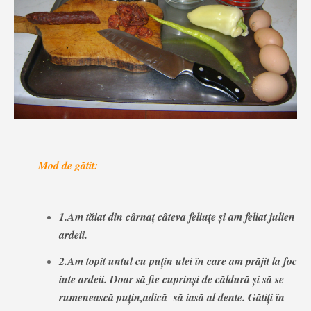
Mod de gătit:
1.Am tăiat din cârnaț câteva feliuțe și am feliat julien
ardeii.
2.Am topit untul cu puțin ulei în care am prăjit la foc
iute ardeii. Doar să fie cuprinși de căldură și să se
rumenească puțin,adică să iasă al dente. Gătiți în