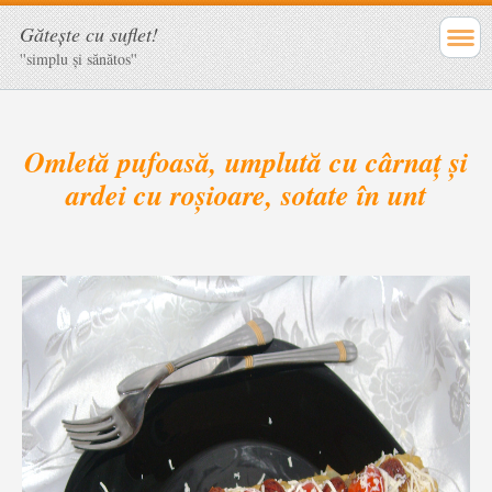
Găteşte cu suflet!
''simplu şi sănătos''
Omletă pufoasă, umplută cu cârnaț și
ardei cu roșioare, sotate în unt