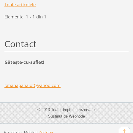
Toate articolele
Elemente: 1 - 1 din 1
Contact
Găteşte-cu-suflet!
tatianap
anaiot@y
ahoo.com
© 2013 Toate drepturile rezervate.
Susținut de
Webnode
Vizualizați:
Mobile
|
Desktop