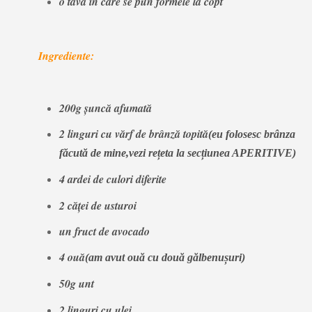
o tavă în care se pun formele la copt
Ingrediente:
200g șuncă afumată
2 linguri cu vărf de brânză topită
(eu folosesc brânza
făcută de mine,vezi rețeta la secțiunea APERITIVE)
4 ardei de culori diferite
2 căței de usturoi
un fruct de avocado
4 ouă
(am avut ouă cu două gălbenușuri)
50g unt
2 linguri cu ulei