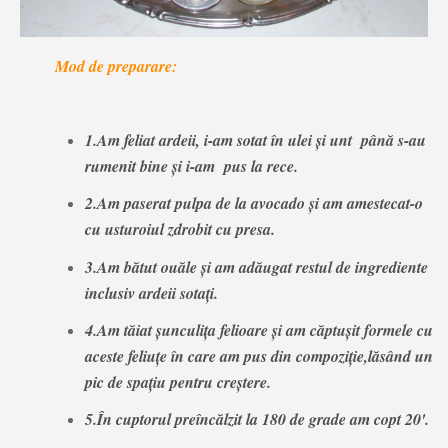
Mod de preparare:
1.Am feliat ardeii, i-am sotat în ulei și unt până s-au
rumenit bine și i-am pus la rece.
2.Am paserat pulpa de la avocado și am amestecat-o
cu usturoiul zdrobit cu presa.
3.Am bătut ouăle și am adăugat restul de ingrediente
inclusiv ardeii sotați.
4.Am tăiat șunculița felioare și am căptușit formele cu
aceste feliuțe în care am pus din compoziție,lăsând un
pic de spațiu pentru creștere.
5.În cuptorul preîncălzit la 180 de grade am copt 20'.