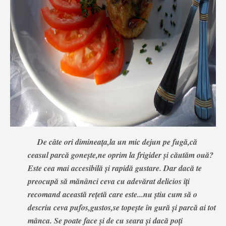
De câte ori dimineața,la un mic dejun pe fugă,că
ceasul parcă gonește,ne oprim la frigider și căutăm ouă?
Este cea mai accesibilă și rapidă gustare. Dar dacă te
preocupă să mănânci ceva cu adevărat delicios îți
recomand această rețetă care este...nu știu cum să o
descriu ceva pufos,gustos,se topește î
n gură și parcă ai tot
mânca. Se poate face și de cu seara și dacă poți