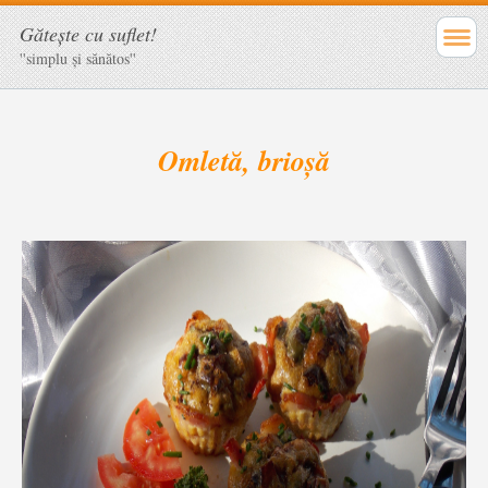
Găteşte cu suflet!
''simplu şi sănătos''
Omletă, brioșă