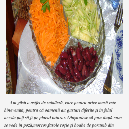
Am găsit o astfel de salatieră, care pentru orice masă este
binevenită, pentru că oamenii au gusturi diferite și în felul
acesta poți să fi pe placul tuturor. Obișnuiesc să pun după cum
se vede în poză,morcov,fasole roșie și boabe de porumb din