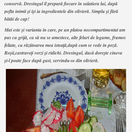
conservă. Dresingul îl prepară fiecare în salatiera lui, după
pofta inimii și își ia ingredientele din olivieră. Simplu și fără
bătăi de cap!
Mai este și varianta în care, pe un platou necompartimentat am
pus cu grijă, ca să nu se amestece, alte feluri de legume, frumos
feliate, cu răzătoarea mea isteață,după cum se vede în poză.
Roșii,castraveți verzi și ridichi. Dresingul, dacă dorește cineva
și-l poate face după gust, servindu-se din olivieră.