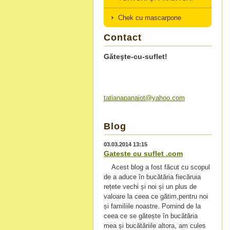
Chek cu mascarpone
Contact
Găteşte-cu-suflet!
tatianap
anaiot@y
ahoo.com
Blog
03.03.2014 13:15
Gateste cu suflet .com
Acest blog a fost făcut cu scopul
de a aduce în bucătăria fiecăruia
rețete vechi și noi și un plus de
valoare la ceea ce gătim,pentru noi
și familiile noastre. Pornind de la
ceea ce se gătește în bucătăria
mea și bucătăriile altora, am cules