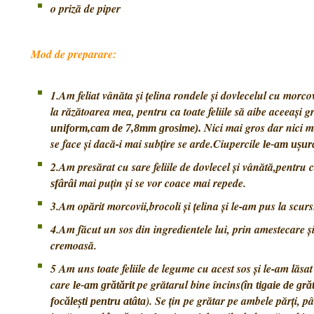
o priză de piper
Mod de preparare:
1.Am feliat vânăta și țelina rondele și dovlecelul cu morcov
la răzătoarea mea, pentru ca toate feliile să aibe aceeași 
Nici mai gros dar nici m
uniform,cam de 7,8mm grosime).
se face și dacă-i mai subțire se arde.Ciupercile
le-am ușura
2.Am presărat cu sare feliile de dovlecel și vânătă,pentru 
mai puțin și se vor coace mai repede.
sfârâi
3.Am opărit morcovii,brocoli și țelina și le-am pus la scurs
4.Am făcut un sos din ingredientele lui, prin amestecare ș
cremoasă.
5 Am uns toate feliile de legume cu acest sos și le-am lăsa
care
pe grătarul bine încins
le-am grătărit
(în tigaie de gră
). Se țin pe grătar pe ambele părți, 
focălești pentru atâta