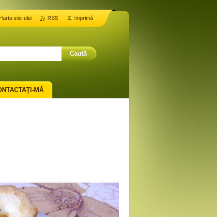
Harta site-ului
RSS
Imprimă
ONTACTAŢI-MĂ