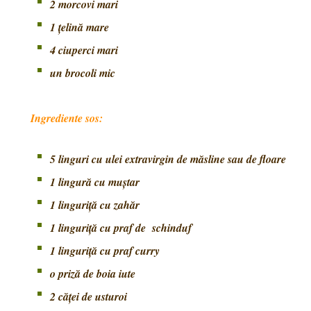
2 morcovi mari
1 țelină mare
4 ciuperci mari
un brocoli mic
Ingrediente sos:
5 linguri cu ulei extravirgin de măsline sau de floare
1 lingură cu muștar
1 linguriță cu zahăr
1 linguriță cu praf de schinduf
1 linguriță cu praf curry
o priză de boia iute
2 căței de usturoi