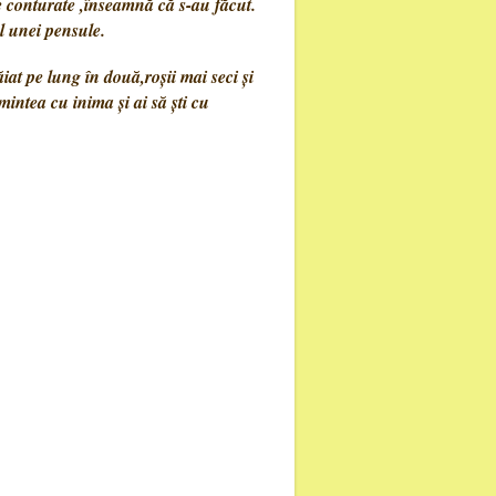
ne conturate ,înseamnă că s-au făcut.
l unei pensule.
tăiat pe lung în două,roșii mai seci și
mintea cu inima și ai să ști cu