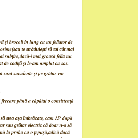
ii și brocoli în lung cu un feliator de
grosime
(sau te străduiești să tai cât mai
ai subțire,dacă-i mai groasă felia nu
și le-am umplut cu sos.
t de codiță
că sunt suculente și pe grătar
vor
.
i frecare până a căpătat o consistență
t
, cam 15' după
să stea așa îmbrăcate
tar sau grătar electric că doar n-o să
până la proba cu o țepușă,adică dacă