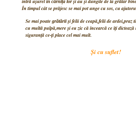
intră ușurel
și au și dungile de la grătar bi
în
cărnița lor
În timpul cât se prăjesc se mai pot unge cu sos, cu ajutoru
Se mai poate
și felii de ceapă,felii de ardei,praz 
grătării
cu multă pulpă,mere și eu zic că încearcă ce îți dictează 
siguranță ce-ți place cel mai mult.
Și cu suflet!