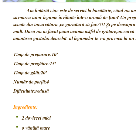
Am hotărât cine este de servici la bucătărie, când nu am
savoarea unor legume
Un prepa
învăluite într-o aromă de fum?
scoate din încurcătura ,ce garnitură să fac?!!! Și pe deasupra 
mult. Dacă nu ai făcut până acuma astfel de grătare,încearcă 
amintirea gustului deosebit al legumelor te v-a provoca la
un r
Timp de preparare:10'
Timp de pregătire:15'
Timp de gătit:20'
Număr de porții:4
Dificultate:redusă
Ingrediente:
2 dovlecei mici
o vânătă mare