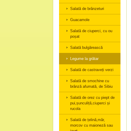
Salată de brânzeturi
Guacamole
Salată de ciuperci, cu ou
poșat
Salată bulgărească
Legume la grătar
Salată de castraveți verzi
Salată de smochine cu
brânză afumată, de Sibiu
Salată de orez cu piept de
pui,șunculiță,ciuperci și
rucola
Salată de țelină,măr,
morcov cu maioneză sau
iaurt