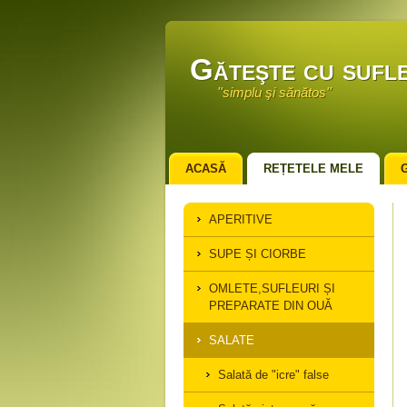
Găteşte cu sufle
''simplu şi sănătos''
ACASĂ
REȚETELE MELE
APERITIVE
SUPE ȘI CIORBE
OMLETE,SUFLEURI ȘI
PREPARATE DIN OUĂ
SALATE
Salată de "icre" false