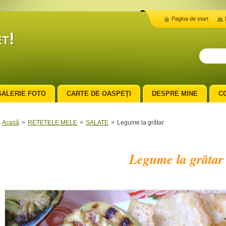
Pagina de start
t!
GALERIE FOTO
CARTE DE OASPEŢI
DESPRE MINE
C
Acasă
>
REȚETELE MELE
>
SALATE
>
Legume la grătar
Legume la grătar